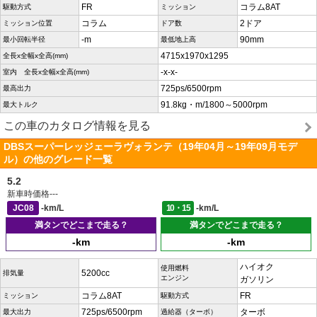
FR
コラム8AT
駆動方式
ミッション
コラム
2ドア
ミッション位置
ドア数
-m
90mm
最小回転半径
最低地上高
4715x1970x1295
全長x全幅x全高(mm)
-x-x-
室内 全長x全幅x全高(mm)
725ps/6500rpm
最高出力
91.8kg・m/1800～5000rpm
最大トルク
この車のカタログ情報を見る
DBSスーパーレッジェーラヴォランテ（19年04月～19年09月モデ
ル）の他のグレード一覧
5.2
新車時価格
---
JC08
-km/L
10・15
-km/L
満タンでどこまで走る？
満タンでどこまで走る？
-km
-km
ハイオク
使用燃料
5200cc
排気量
エンジン
ガソリン
コラム8AT
FR
ミッション
駆動方式
725ps/6500rpm
ターボ
最大出力
過給器（ターボ）