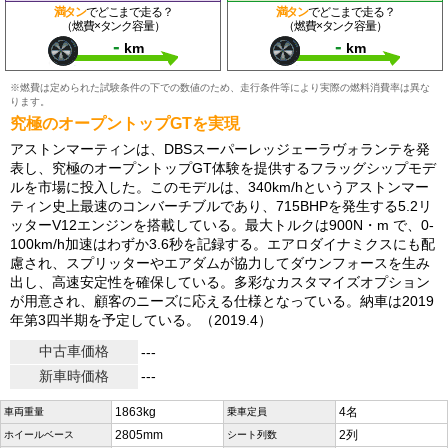
満タン
でどこまで走る？
満タン
でどこまで走る？
（燃費×タンク容量）
（燃費×タンク容量）
-
-
km
km
※燃費は定められた試験条件の下での数値のため、走行条件等により実際の燃料消費率は異な
ります。
究極のオープントップGTを実現
アストンマーティンは、DBSスーパーレッジェーラヴォランテを発
表し、究極のオープントップGT体験を提供するフラッグシップモデ
ルを市場に投入した。このモデルは、340km/hというアストンマー
ティン史上最速のコンバーチブルであり、715BHPを発生する5.2リ
ッターV12エンジンを搭載している。最大トルクは900N・m で、0-
100km/h加速はわずか3.6秒を記録する。エアロダイナミクスにも配
慮され、スプリッターやエアダムが協力してダウンフォースを生み
出し、高速安定性を確保している。多彩なカスタマイズオプション
が用意され、顧客のニーズに応える仕様となっている。納車は2019
年第3四半期を予定している。（2019.4）
中古車価格
---
新車時価格
---
1863kg
4名
車両重量
乗車定員
2805mm
2列
ホイールベース
シート列数