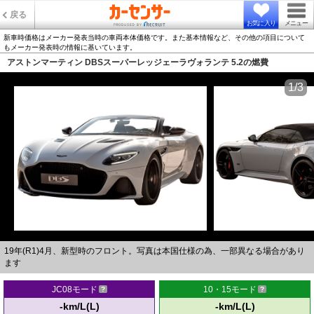
戻る
お気に入り
メニュー
新車時価格はメーカー発表当時の車両本体価格です。また基本情報など、その他の項目について
もメーカー発表時の情報に基いています。
アストンマーティン DBSスーパーレッジェーラヴォランテ 5.2の燃費
1/3
19年(R1)4月、新型時のフロント。写真は本国仕様の為、一部異なる場合があり
ます
JC08モード
10・15モード
-km/L(L)
-km/L(L)