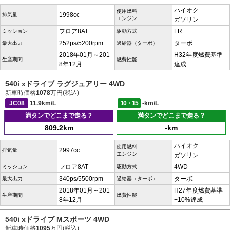
ハイオク
使用燃料
1998cc
排気量
エンジン
ガソリン
フロア8AT
FR
ミッション
駆動方式
252ps/5200rpm
ターボ
最大出力
過給器（ターボ）
2018年01月～201
H32年度燃費基準
生産期間
燃費性能
8年12月
達成
540i xドライブ ラグジュアリー 4WD
新車時価格
1078
万円(税込)
JC08
11.9km/L
10・15
-km/L
満タンでどこまで走る？
満タンでどこまで走る？
809.2km
-km
ハイオク
使用燃料
2997cc
排気量
エンジン
ガソリン
フロア8AT
4WD
ミッション
駆動方式
340ps/5500rpm
ターボ
最大出力
過給器（ターボ）
2018年01月～201
H27年度燃費基準
生産期間
燃費性能
8年12月
+10%達成
540i xドライブ Mスポーツ 4WD
新車時価格
1095
万円(税込)