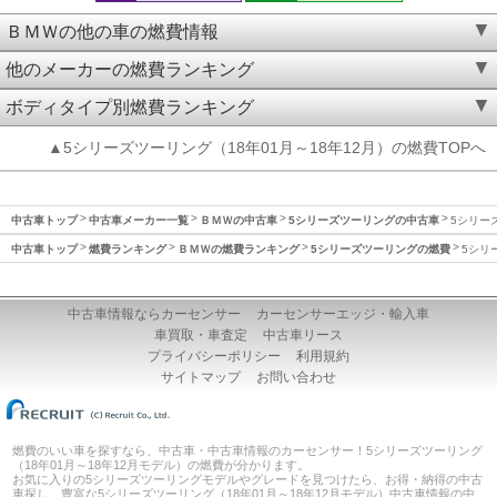
ＢＭＷの他の車の燃費情報
他のメーカーの燃費ランキング
ボディタイプ別燃費ランキング
▲5シリーズツーリング（18年01月～18年12月）の燃費TOPへ
中古車トップ
中古車メーカー一覧
ＢＭＷの中古車
5シリーズツーリングの中古車
5シリーズ
中古車トップ
燃費ランキング
ＢＭＷの燃費ランキング
5シリーズツーリングの燃費
5シリ
中古車情報ならカーセンサー
カーセンサーエッジ・輸入車
車買取・車査定
中古車リース
プライバシーポリシー
利用規約
サイトマップ
お問い合わせ
燃費のいい車を探すなら、中古車・中古車情報のカーセンサー！5シリーズツーリング
（18年01月～18年12月モデル）の燃費が分かります。
お気に入りの5シリーズツーリングモデルやグレードを見つけたら、お得・納得の中古
車探し。豊富な5シリーズツーリング（18年01月～18年12月モデル）中古車情報の中