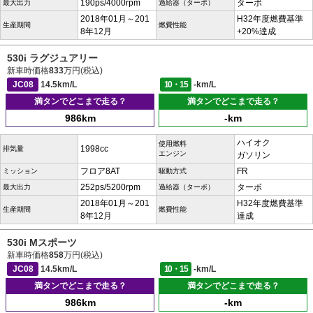
190ps/4000rpm
ターボ
最大出力
過給器（ターボ）
2018年01月～201
H32年度燃費基準
生産期間
燃費性能
8年12月
+20%達成
530i ラグジュアリー
新車時価格
833
万円(税込)
JC08
14.5km/L
10・15
-km/L
満タンでどこまで走る？
満タンでどこまで走る？
986km
-km
ハイオク
使用燃料
1998cc
排気量
エンジン
ガソリン
フロア8AT
FR
ミッション
駆動方式
252ps/5200rpm
ターボ
最大出力
過給器（ターボ）
2018年01月～201
H32年度燃費基準
生産期間
燃費性能
8年12月
達成
530i Mスポーツ
新車時価格
858
万円(税込)
JC08
14.5km/L
10・15
-km/L
満タンでどこまで走る？
満タンでどこまで走る？
986km
-km