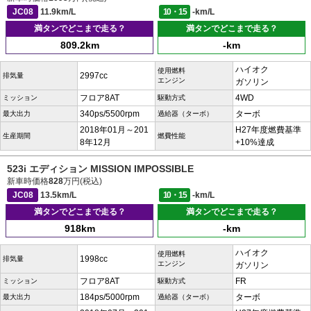
JC08
11.9km/L
10・15
-km/L
満タンでどこまで走る？
満タンでどこまで走る？
809.2km
-km
ハイオク
使用燃料
2997cc
排気量
エンジン
ガソリン
フロア8AT
4WD
ミッション
駆動方式
340ps/5500rpm
ターボ
最大出力
過給器（ターボ）
2018年01月～201
H27年度燃費基準
生産期間
燃費性能
8年12月
+10%達成
523i エディション MISSION IMPOSSIBLE
新車時価格
828
万円(税込)
JC08
13.5km/L
10・15
-km/L
満タンでどこまで走る？
満タンでどこまで走る？
918km
-km
ハイオク
使用燃料
1998cc
排気量
エンジン
ガソリン
フロア8AT
FR
ミッション
駆動方式
184ps/5000rpm
ターボ
最大出力
過給器（ターボ）