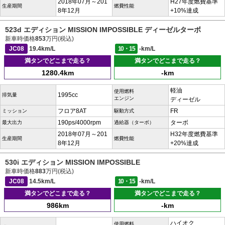
2018年07月～201
H27年度燃費基準
生産期間
燃費性能
8年12月
+10%達成
523d エディション MISSION IMPOSSIBLE ディーゼルターボ
新車時価格
853
万円(税込)
JC08
19.4km/L
10・15
-km/L
満タンでどこまで走る？
満タンでどこまで走る？
1280.4km
-km
軽油
使用燃料
1995cc
排気量
エンジン
ディーゼル
フロア8AT
FR
ミッション
駆動方式
190ps/4000rpm
ターボ
最大出力
過給器（ターボ）
2018年07月～201
H32年度燃費基準
生産期間
燃費性能
8年12月
+20%達成
530i エディション MISSION IMPOSSIBLE
新車時価格
883
万円(税込)
JC08
14.5km/L
10・15
-km/L
満タンでどこまで走る？
満タンでどこまで走る？
986km
-km
ハイオク
使用燃料