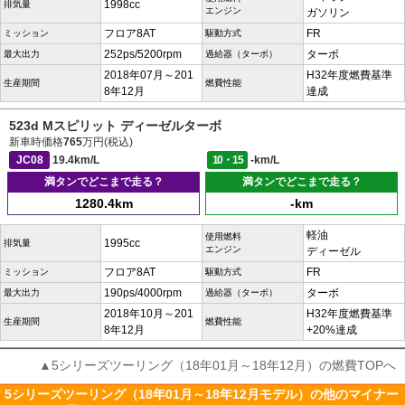
1998cc
排気量
エンジン
ガソリン
フロア8AT
FR
ミッション
駆動方式
252ps/5200rpm
ターボ
最大出力
過給器（ターボ）
2018年07月～201
H32年度燃費基準
生産期間
燃費性能
8年12月
達成
523d Mスピリット ディーゼルターボ
新車時価格
765
万円(税込)
JC08
19.4km/L
10・15
-km/L
満タンでどこまで走る？
満タンでどこまで走る？
1280.4km
-km
軽油
使用燃料
1995cc
排気量
エンジン
ディーゼル
フロア8AT
FR
ミッション
駆動方式
190ps/4000rpm
ターボ
最大出力
過給器（ターボ）
2018年10月～201
H32年度燃費基準
生産期間
燃費性能
8年12月
+20%達成
▲5シリーズツーリング（18年01月～18年12月）の燃費TOPへ
5シリーズツーリング（18年01月～18年12月モデル）の他のマイナー