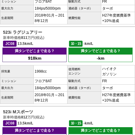
フロア8AT
FR
ミッション
駆動方式
184ps/5000rpm
ターボ
最大出力
過給器（ターボ）
2018年01月～201
H27年度燃費基準
生産期間
燃費性能
8年12月
+10%達成
523i ラグジュアリー
新車時価格
811
万円(税込)
JC08
13.5km/L
10・15
-km/L
満タンでどこまで走る？
満タンでどこまで走る？
918km
-km
ハイオク
使用燃料
1998cc
排気量
エンジン
ガソリン
フロア8AT
FR
ミッション
駆動方式
184ps/5000rpm
ターボ
最大出力
過給器（ターボ）
2018年01月～201
H27年度燃費基準
生産期間
燃費性能
8年12月
+10%達成
523i Mスポーツ
新車時価格
812
万円(税込)
JC08
13.5km/L
10・15
-km/L
満タンでどこまで走る？
満タンでどこまで走る？