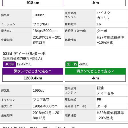
918km
-km
ハイオク
使用燃料
1998cc
排気量
エンジン
ガソリン
フロア8AT
FR
ミッション
駆動方式
184ps/5000rpm
ターボ
最大出力
過給器（ターボ）
2018年01月～201
H27年度燃費基準
生産期間
燃費性能
8年12月
+10%達成
523d ディーゼルターボ
新車時価格
769
万円(税込)
JC08
19.4km/L
10・15
-km/L
満タンでどこまで走る？
満タンでどこまで走る？
1280.4km
-km
軽油
使用燃料
1995cc
排気量
エンジン
ディーゼル
フロア8AT
FR
ミッション
駆動方式
190ps/4000rpm
ターボ
最大出力
過給器（ターボ）
2018年01月～201
H32年度燃費基準
生産期間
燃費性能
8年12月
+20%達成