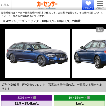
戻る
お気に入り
メニュー
新車時価格はメーカー発表当時の車両本体価格です。また基本情報など、その他の項目について
もメーカー発表時の情報に基いています。
ＢＭＷ 5シリーズツーリング（18年01月～18年12月）の燃費
1/3
17年(H29)6月、FMC時のフロント。写真は本国仕様の為、一部異なる場合があ
ります
JC08モード
10・15モード
11.9～19.4km/L
-km/L