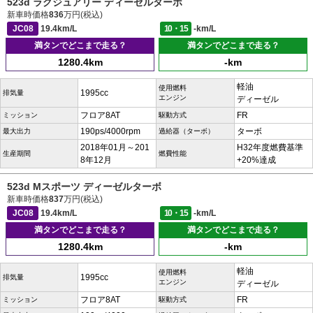
523d ラグジュアリー ディーゼルターボ
新車時価格
836
万円(税込)
JC08
19.4km/L
10・15
-km/L
満タンでどこまで走る？
満タンでどこまで走る？
1280.4km
-km
軽油
使用燃料
1995cc
排気量
エンジン
ディーゼル
フロア8AT
FR
ミッション
駆動方式
190ps/4000rpm
ターボ
最大出力
過給器（ターボ）
2018年01月～201
H32年度燃費基準
生産期間
燃費性能
8年12月
+20%達成
523d Mスポーツ ディーゼルターボ
新車時価格
837
万円(税込)
JC08
19.4km/L
10・15
-km/L
満タンでどこまで走る？
満タンでどこまで走る？
1280.4km
-km
軽油
使用燃料
1995cc
排気量
エンジン
ディーゼル
フロア8AT
FR
ミッション
駆動方式