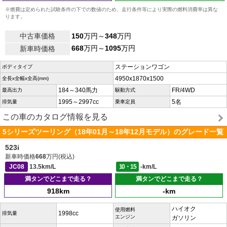
※燃費は定められた試験条件の下での数値のため、走行条件等により実際の燃料消費率は異な
ります。
中古車価格
150
万円～
348
万円
668
万円～
1095
万円
新車時価格
ステーションワゴン
ボディタイプ
4950x1870x1500
全長x全幅x全高(mm)
184～340馬力
FR/4WD
最高出力
駆動方式
1995～2997cc
5名
排気量
乗車定員
この車のカタログ情報を見る
5シリーズツーリング（18年01月～18年12月モデル）のグレード一覧
523i
新車時価格
668
万円(税込)
JC08
13.5km/L
10・15
-km/L
満タンでどこまで走る？
満タンでどこまで走る？
918km
-km
ハイオク
使用燃料
1998cc
排気量
エンジン
ガソリン