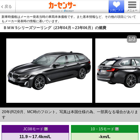
戻る
お気に入り
メニュー
新車時価格はメーカー発表当時の車両本体価格です。また基本情報など、その他の項目について
もメーカー発表時の情報に基いています。
ＢＭＷ 5シリーズツーリング（23年04月～23年06月）の燃費
1/3
20年(R2)9月、MC時のフロント。写真は本国仕様の為、一部異なる場合がありま
す
JC08モード
10・15モード
11.9～17.4km/L
-km/L