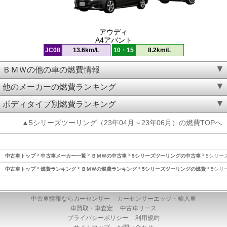
アウディ
A4アバント
JC08
13.6km/L
10・15
8.2km/L
ＢＭＷの他の車の燃費情報
他のメーカーの燃費ランキング
ボディタイプ別燃費ランキング
▲5シリーズツーリング（23年04月～23年06月）の燃費TOPへ
中古車トップ
中古車メーカー一覧
ＢＭＷの中古車
5シリーズツーリングの中古車
5シリーズ
中古車トップ
燃費ランキング
ＢＭＷの燃費ランキング
5シリーズツーリングの燃費
5シリ
中古車情報ならカーセンサー
カーセンサーエッジ・輸入車
車買取・車査定
中古車リース
プライバシーポリシー
利用規約