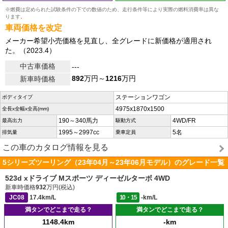
※燃費は定められた試験条件の下での数値のため、走行条件等により実際の燃料消費率は異な
ります。
車両価格を改定
メーカー希望小売価格を見直し、全グレードに新価格が適用され
た。（2023.4）
中古車価格
---
892
万円～
1216
万円
新車時価格
ステーションワゴン
ボディタイプ
4975x1870x1500
全長x全幅x全高(mm)
190～340馬力
4WD/FR
最高出力
駆動方式
1995～2997cc
5名
排気量
乗車定員
この車のカタログ情報を見る
5シリーズツーリング（23年04月～23年06月モデル）のグレード一覧
523d xドライブ Mスポーツ ディーゼルターボ 4WD
新車時価格
932
万円(税込)
JC08
17.4km/L
10・15
-km/L
満タンでどこまで走る？
満タンでどこまで走る？
1148.4km
-km