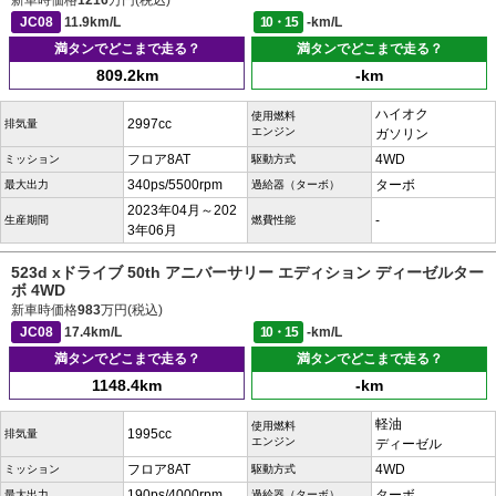
新車時価格
1216
万円(税込)
JC08
11.9km/L
10・15
-km/L
満タンでどこまで走る？
満タンでどこまで走る？
809.2km
-km
ハイオク
使用燃料
2997cc
排気量
エンジン
ガソリン
フロア8AT
4WD
ミッション
駆動方式
340ps/5500rpm
ターボ
最大出力
過給器（ターボ）
2023年04月～202
-
生産期間
燃費性能
3年06月
523d xドライブ 50th アニバーサリー エディション ディーゼルター
ボ 4WD
新車時価格
983
万円(税込)
JC08
17.4km/L
10・15
-km/L
満タンでどこまで走る？
満タンでどこまで走る？
1148.4km
-km
軽油
使用燃料
1995cc
排気量
エンジン
ディーゼル
フロア8AT
4WD
ミッション
駆動方式
190ps/4000rpm
ターボ
最大出力
過給器（ターボ）