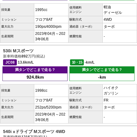
軽油
使用燃料
1995cc
排気量
エンジン
ディーゼル
フロア8AT
4WD
ミッション
駆動方式
190ps/4000rpm
ターボ
最大出力
過給器（ターボ）
2023年04月～202
-
生産期間
燃費性能
3年06月
530i Mスポーツ
新車時価格
892
万円(税込)
JC08
13.6km/L
10・15
-km/L
満タンでどこまで走る？
満タンでどこまで走る？
924.8km
-km
ハイオク
使用燃料
1998cc
排気量
エンジン
ガソリン
フロア8AT
FR
ミッション
駆動方式
252ps/5200rpm
ターボ
最大出力
過給器（ターボ）
2023年04月～202
-
生産期間
燃費性能
3年06月
540i xドライブ Mスポーツ 4WD