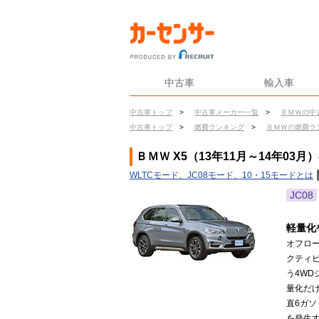
中古車
輸入車
中古車トップ
>
中古車メーカー一覧
>
ＢＭＷの中
中古車トップ
>
燃費ランキング
>
ＢＭＷの燃費ラ
ＢＭＷ X5（13年11月～14年03月
WLTCモード、JC08モード、10・15モードとは
JC08
軽量化
オフロ
クティ
う4WD
量化だ
直6ガソ
を発生