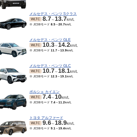
メルセデス・ベンツ Sクラス
8.7
13.7
WLTC
～
km/L
※ JC08モード
8.5
～
20.7
km/L
メルセデス・ベンツ GLE
10.3
14.2
WLTC
～
km/L
※ JC08モード
11.7
～
13.9
km/L
メルセデス・ベンツ GLC
10.7
18.1
WLTC
～
km/L
※ JC08モード
12.3
～
19.1
km/L
ポルシェ カイエン
7.4
10
WLTC
～
km/L
※ JC08モード
7.4
～
11.2
km/L
10～2017/03
2016/03～2016/09
2015/07～2016/02
201
8.6
14
8.6
14
8.6
14
JC08
JC08
JC0
～
km/L
～
km/L
～
km/L
トヨタ アルファード
9.6
18.9
WLTC
～
km/L
※ JC08モード
9.1
～
19.4
km/L