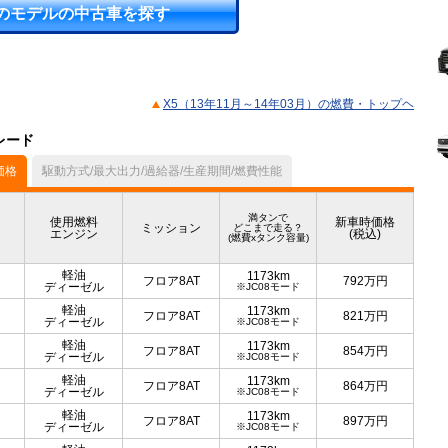
のモデルの中古車を探す
X5（13年11月～14年03月）の燃費・トップヘ
レード
価格
駆動方式/最大出力/過給器/生産期間/燃費性能
満タンで
使用燃料
新車時価格
ミッション
どこまで走る？
エンジン
(税込)
(燃費xタンク容量)
軽油
1173km
フロア8AT
792
万円
ディーゼル
※JC08モード
軽油
1173km
フロア8AT
821
万円
ディーゼル
※JC08モード
軽油
1173km
フロア8AT
854
万円
ディーゼル
※JC08モード
軽油
1173km
フロア8AT
864
万円
ディーゼル
※JC08モード
軽油
1173km
フロア8AT
897
万円
ディーゼル
※JC08モード