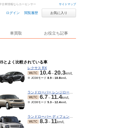
車・中古車情報ならカーセンサー
サイトマップ
ログイン
閲覧履歴
お気に入り
車買取
お役立ち記事
X5とよく比較されている車
レクサス RX
10.4
20.3
WLTC
～
km/L
※ JC08モード
8.9
～
18.8
km/L
ランドローバー レンジローバー
6.7
11.4
WLTC
～
km/L
※ JC08モード
5.3
～
12.4
km/L
ランドローバー ディフェンダー
8.3
11
WLTC
～
km/L