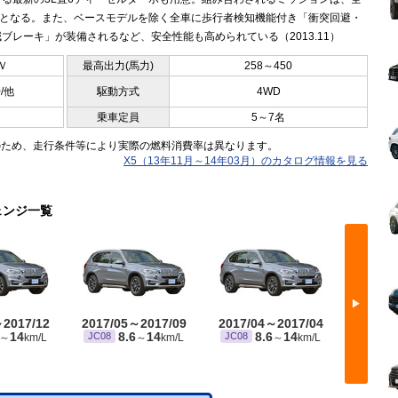
ATとなる。また、ベースモデルを除く全車に歩行者検知機能付き「衝突回避・
ブレーキ」が装備されるなど、安全性能も高められている（2013.11）
Ｖ
最高出力(馬力)
258～450
0/他
駆動方式
4WD
乗車定員
5～7名
のため、走行条件等により実際の燃料消費率は異なります。
X5（13年11月～14年03月）のカタログ情報を見る
ェンジ一覧
▶
～2017/12
2017/05～2017/09
2017/04～2017/04
2016/
14
8.6
14
8.6
14
JC08
JC08
JC08
～
km/L
～
km/L
～
km/L