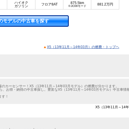
ハイオク
875.5km
フロア8AT
881.2
万円
ガソリン
※JC08モード
のモデルの中古車を探す
X5（13年11月～14年03月）の燃費・トップヘ
カーセンサー！X5（13年11月～14年03月モデル）の燃費が分かります。
ら、お得・納得の中古車探し。豊富なX5（13年11月～14年03月モデル）中古車
ます！
X5（13年11月～1