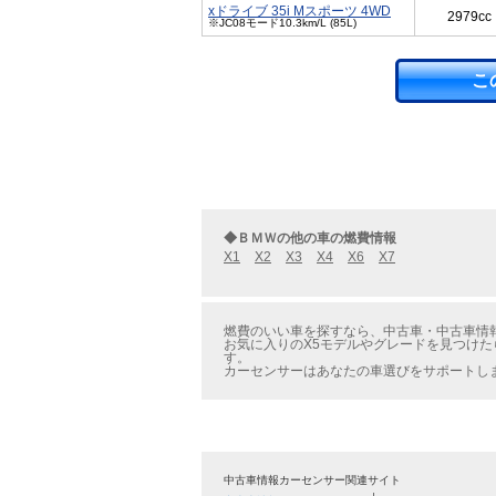
xドライブ 35i Mスポーツ 4WD
2979cc
※JC08モード10.3km/L (85L)
こ
◆ＢＭＷの他の車の燃費情報
X1
X2
X3
X4
X6
X7
燃費のいい車を探すなら、中古車・中古車情報の
お気に入りのX5モデルやグレードを見つけた
す。
カーセンサーはあなたの車選びをサポートし
中古車情報カーセンサー関連サイト