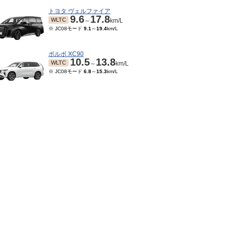
トヨタ ヴェルファイア
9.6
17.8
WLTC
～
km/L
※ JC08モード
9.1
～
19.4
km/L
ボルボ XC90
10.5
13.8
WLTC
～
km/L
※ JC08モード
6.8
～
15.3
km/L