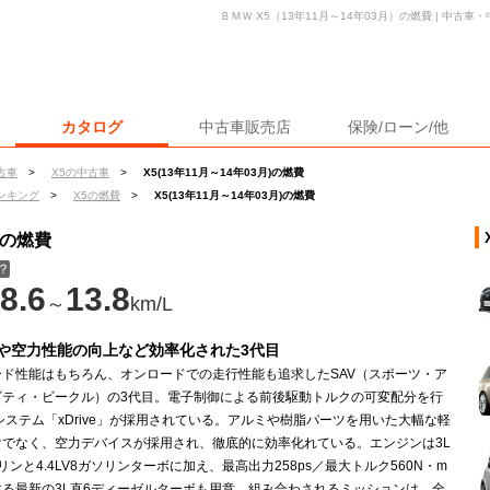
ＢＭＷ X5（13年11月～14年03月）の燃費 | 中古
カタログ
中古車販売店
保険/ローン/他
古車
>
X5の中古車
>
X5(13年11月～14年03月)の燃費
ンキング
>
X5の燃費
>
X5(13年11月～14年03月)の燃費
）の燃費
？
8.6
13.8
～
km/L
や空力性能の向上など効率化された3代目
ード性能はもちろん、オンロードでの走行性能も追求したSAV（スポーツ・ア
ビティ・ビークル）の3代目。電子制御による前後駆動トルクの可変配分を行
システム「xDrive」が採用されている。アルミや樹脂パーツを用いた大幅な軽
けでなく、空力デバイスが採用され、徹底的に効率化れている。エンジンは3L
リンと4.4LV8ガソリンターボに加え、最高出力258ps／最大トルク560N・m
する最新の3L直6ディーゼルターボも用意。組み合わされるミッションは、全