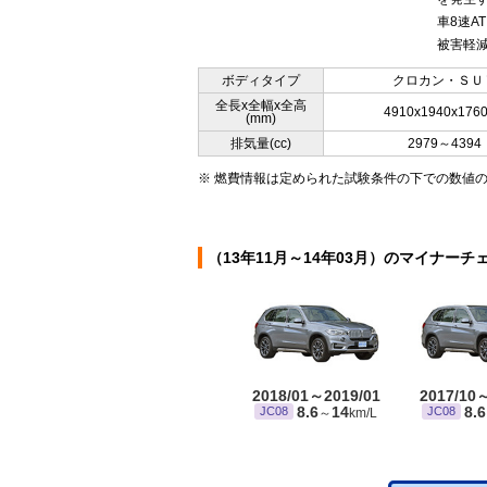
車8速
被害軽減
ボディタイプ
クロカン・ＳＵ
全長x全幅x全高
4910x1940x176
(mm)
排気量(cc)
2979～4394
※ 燃費情報は定められた試験条件の下での数値
（13年11月～14年03月）のマイナーチ
2018/01～2019/01
2017/10
8.6
14
8.6
JC08
JC08
～
km/L