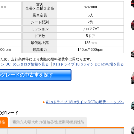
室内
0mm
-x-x-mm
全長 x 全幅 x 全高
乗車定員
5人
シート配列
2列
ミッション
フロア7AT
ドア数
5ドア
最低地上高
185mm
200rpm
最高出力
140ps/4600rpm
のため、走行条件等により実際の燃料消費率は異なります。
xライン DCTのカタログ情報を見る
X1 sドライブ 18i xライン DCTの相場を見る
のグレードの中古車を探す
X1 sドライブ 18i xライン DCTの燃費・トップヘ
他のグレード
価格
駆動方式/最大出力/過給器/生産期間/燃費性能