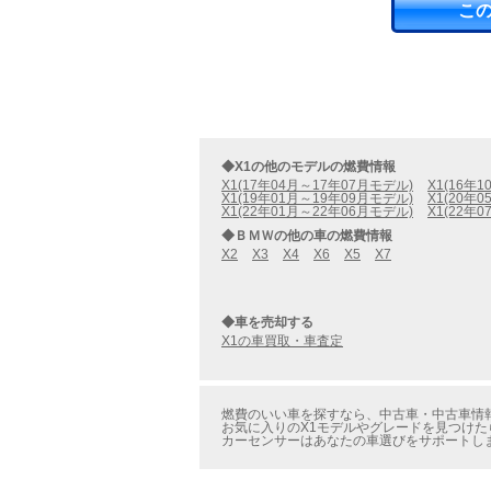
こ
◆X1の他のモデルの燃費情報
X1(17年04月～17年07月モデル)
X1(16年
X1(19年01月～19年09月モデル)
X1(20年
X1(22年01月～22年06月モデル)
X1(22年
◆ＢＭＷの他の車の燃費情報
X2
X3
X4
X6
X5
X7
◆車を売却する
X1の車買取・車査定
燃費のいい車を探すなら、中古車・中古車情報のカ
お気に入りのX1モデルやグレードを見つけたら
カーセンサーはあなたの車選びをサポートし