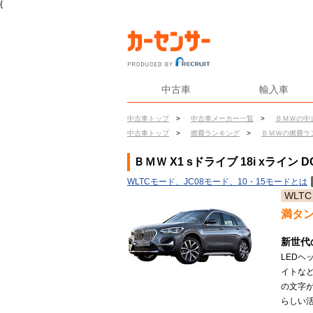
{
中古車
輸入車
中古車トップ
>
中古車メーカー一覧
>
ＢＭＷの中
中古車トップ
>
燃費ランキング
>
ＢＭＷの燃費ラ
ＢＭＷ X1 sドライブ 18i xライン 
WLTCモード、JC08モード、10・15モードとは
WLTC
満タ
新世代
LED
イトな
の文字が
らしい活