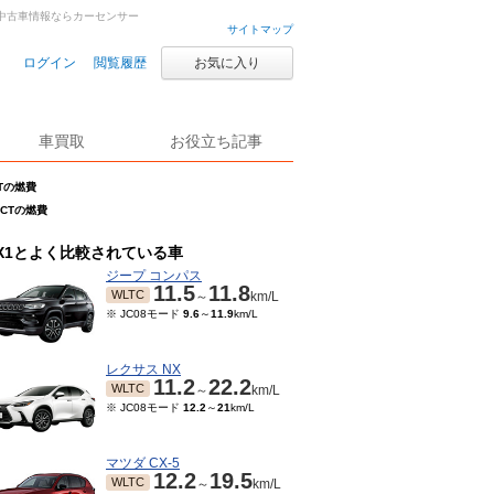
古車・中古車情報ならカーセンサー
サイトマップ
ログイン
閲覧履歴
お気に入り
車買取
お役立ち記事
CTの燃費
DCTの燃費
X1とよく比較されている車
ジープ コンパス
11.5
11.8
WLTC
～
km/L
※ JC08モード
9.6
～
11.9
km/L
レクサス NX
11.2
22.2
WLTC
～
km/L
※ JC08モード
12.2
～
21
km/L
マツダ CX-5
12.2
19.5
WLTC
～
km/L