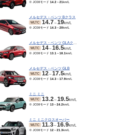
※ JC08モード
14.2
～
21
km/L
メルセデス・ベンツ Bクラス
14.7
19
WLTC
～
km/L
※ JC08モード
14.3
～
20
km/L
メルセデス・ベンツ GLAクラス
14
16.5
WLTC
～
km/L
※ JC08モード
13.1
～
18.1
km/L
メルセデス・ベンツ GLB
12
17.5
WLTC
～
km/L
※ JC08モード
14.3
～
17.9
km/L
ミニ ミニ
13.2
19.5
WLTC
～
km/L
※ JC08モード
13
～
24.2
km/L
ミニ ミニクロスオーバー
11.3
16.9
WLTC
～
km/L
※ JC08モード
12
～
21.3
km/L