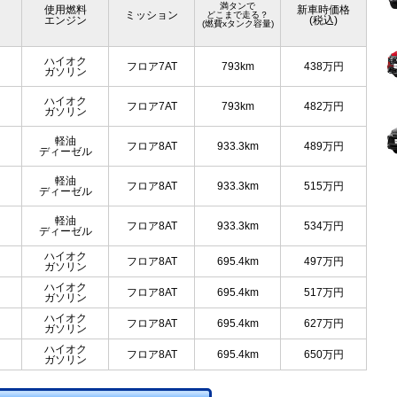
満タンで
使用燃料
新車時価格
ミッション
どこまで走る？
エンジン
(税込)
(燃費xタンク容量)
ハイオク
フロア7AT
793km
438
万円
ガソリン
ハイオク
フロア7AT
793km
482
万円
ガソリン
軽油
フロア8AT
933.3km
489
万円
ディーゼル
軽油
フロア8AT
933.3km
515
万円
ディーゼル
軽油
フロア8AT
933.3km
534
万円
ディーゼル
ハイオク
フロア8AT
695.4km
497
万円
ガソリン
ハイオク
フロア8AT
695.4km
517
万円
ガソリン
ハイオク
フロア8AT
695.4km
627
万円
ガソリン
ハイオク
フロア8AT
695.4km
650
万円
ガソリン