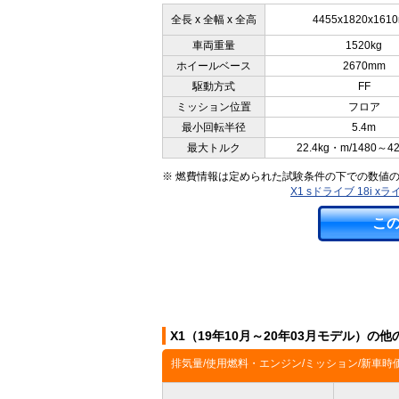
全長 x 全幅 x 全高
4455x1820x161
車両重量
1520kg
ホイールベース
2670mm
駆動方式
FF
ミッション位置
フロア
最小回転半径
5.4m
最大トルク
22.4kg・m/1480～4
※ 燃費情報は定められた試験条件の下での数値
X1 sドライブ 18i 
こ
X1（19年10月～20年03月モデル）の
排気量/使用燃料・エンジン/ミッション/新車時