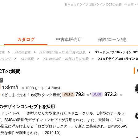
ＢＭＷ sドライブ 18i xライン DCTの燃費 | 中
カタログ
中古車販売店
保険/ローン/他
古車
>
X1の中古車
>
X1(19年10月～20年03月)の燃費
>
X1 sドライブ 18i xライン D
ンキング
>
X1の燃費
>
X1(19年10月～20年03月)の燃費
>
X1 sドライブ 18i xライン 
DCTの燃費
？
13km/L
※JC08モード 14.3km/L
ン
793
872.3
WLTC
JC08
でどこまで走る？ (燃費xタンク容量)
km /
km
のデザインコンセプトを採用
ヘッドライトや、一体型となり大型化されたキドニーグリル、L字型のテールラ
ど、BMWの新世代デザインコンセプトが採用された。また、乗降時に「X1」
足元に浮かび上がる「ロゴプロジェクター」が新たに装備され、BMWのSAV
発な個性が演出された。（2019.10）