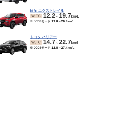
日産 エクストレイル
12.2
19.7
WLTC
～
km/L
※ JC08モード
13.8
～
20.8
km/L
トヨタ ハリアー
14.7
22.7
WLTC
～
km/L
※ JC08モード
12.8
～
27.4
km/L