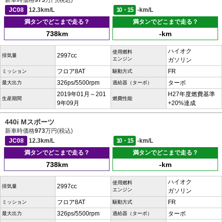
新車時価格
973
万円(税込)
JC08
12.3km/L
10・15
-km/L
満タンでどこまで走る？
満タンでどこまで走る？
738km
-km
ハイオク
使用燃料
2997cc
排気量
エンジン
ガソリン
フロア8AT
FR
ミッション
駆動方式
326ps/5500rpm
ターボ
最大出力
過給器（ターボ）
2019年01月～201
H27年度燃費基準
生産期間
燃費性能
9年09月
+20%達成
440i Mスポーツ
新車時価格
973
万円(税込)
JC08
12.3km/L
10・15
-km/L
満タンでどこまで走る？
満タンでどこまで走る？
738km
-km
ハイオク
使用燃料
2997cc
排気量
エンジン
ガソリン
フロア8AT
FR
ミッション
駆動方式
326ps/5500rpm
ターボ
最大出力
過給器（ターボ）