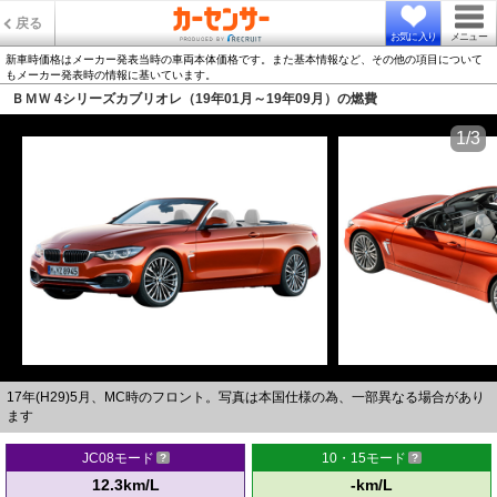
戻る
お気に入り
メニュー
新車時価格はメーカー発表当時の車両本体価格です。また基本情報など、その他の項目について
もメーカー発表時の情報に基いています。
ＢＭＷ 4シリーズカブリオレ（19年01月～19年09月）の燃費
1/3
17年(H29)5月、MC時のフロント。写真は本国仕様の為、一部異なる場合があり
ます
JC08モード
10・15モード
12.3km/L
-km/L