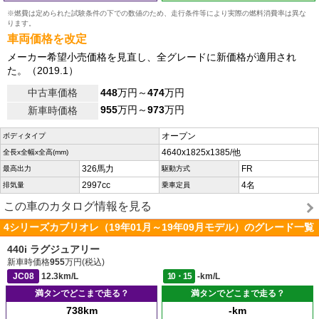
※燃費は定められた試験条件の下での数値のため、走行条件等により実際の燃料消費率は異な
ります。
車両価格を改定
メーカー希望小売価格を見直し、全グレードに新価格が適用され
た。（2019.1）
中古車価格
448
万円～
474
万円
955
万円～
973
万円
新車時価格
オープン
ボディタイプ
4640x1825x1385/他
全長x全幅x全高(mm)
326馬力
FR
最高出力
駆動方式
2997cc
4名
排気量
乗車定員
この車のカタログ情報を見る
4シリーズカブリオレ（19年01月～19年09月モデル）のグレード一覧
440i ラグジュアリー
新車時価格
955
万円(税込)
JC08
12.3km/L
10・15
-km/L
満タンでどこまで走る？
満タンでどこまで走る？
738km
-km