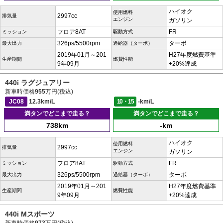
ハイオク
使用燃料
2997cc
排気量
エンジン
ガソリン
フロア8AT
FR
ミッション
駆動方式
326ps/5500rpm
ターボ
最大出力
過給器（ターボ）
2019年01月～201
H27年度燃費基準
生産期間
燃費性能
9年09月
+20%達成
440i ラグジュアリー
新車時価格
955
万円(税込)
JC08
12.3km/L
10・15
-km/L
満タンでどこまで走る？
満タンでどこまで走る？
738km
-km
ハイオク
使用燃料
2997cc
排気量
エンジン
ガソリン
フロア8AT
FR
ミッション
駆動方式
326ps/5500rpm
ターボ
最大出力
過給器（ターボ）
2019年01月～201
H27年度燃費基準
生産期間
燃費性能
9年09月
+20%達成
440i Mスポーツ