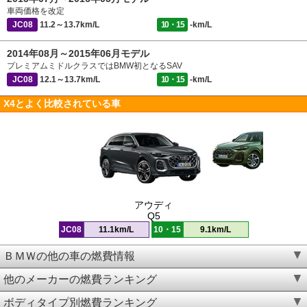
車両価格を改定
JC08
11.2～13.7km/L
10・15
-km/L
2014年08月～2015年06月モデル
プレミアムミドルクラスではBMW初となるSAV
JC08
12.1～13.7km/L
10・15
-km/L
X4とよく比較されている車
アウディ
Q5
JC08
11.1km/L
10・15
9.1km/L
ＢＭＷの他の車の燃費情報
他のメーカーの燃費ランキング
ボディタイプ別燃費ランキング