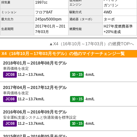
使用燃料
1997cc
排気量
エンジン
ガソリン
フロア8AT
4WD
ミッション
駆動方式
245ps/5000rpm
ターボ
最大出力
過給器（ターボ）
2017年01月～201
H27年度燃費基準
生産期間
燃費性能
7年03月
+20%達成
▲X4（16年10月～17年03月）の燃費TOPへ
X4（16年10月～17年03月モデル）の他のマイナーチェンジ一覧
2018年01月～2018年08月モデル
車両価格を改定
JC08
11.2～13.7km/L
10・15
-km/L
2017年04月～2017年12月モデル
車両価格を改定
JC08
11.2～13.7km/L
10・15
-km/L
2016年06月～2016年09月モデル
安全運転支援システムと快適装備を標準設定
JC08
11.2～13.7km/L
10・15
-km/L
2015年07月～2016年05月モデル