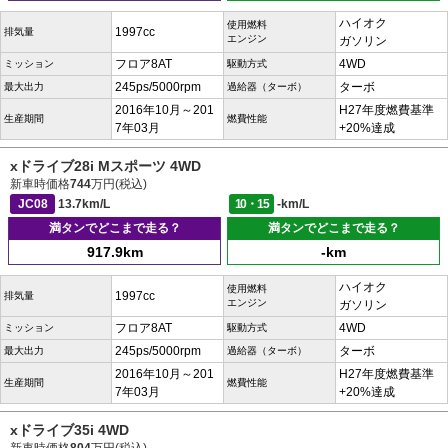
ハイオク
使用燃料
1997cc
排気量
エンジン
ガソリン
フロア8AT
4WD
ミッション
駆動方式
245ps/5000rpm
ターボ
最大出力
過給器（ターボ）
2016年10月～201
H27年度燃費基準
生産期間
燃費性能
7年03月
+20%達成
xドライブ28i Mスポーツ 4WD
新車時価格
744
万円(税込)
JC08
13.7km/L
10・15
-km/L
満タンでどこまで走る？
満タンでどこまで走る？
917.9km
-km
ハイオク
使用燃料
1997cc
排気量
エンジン
ガソリン
フロア8AT
4WD
ミッション
駆動方式
245ps/5000rpm
ターボ
最大出力
過給器（ターボ）
2016年10月～201
H27年度燃費基準
生産期間
燃費性能
7年03月
+20%達成
xドライブ35i 4WD