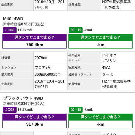
2016年10月～201
H27年度燃費基準
生産期間
燃費性能
7年03月
+10%達成
M40i 4WD
新車時価格
876
万円(税込)
JC08
11.2km/L
10・15
-km/L
満タンでどこまで走る？
満タンでどこまで走る？
750.4km
-km
ハイオク
使用燃料
2979cc
排気量
エンジン
ガソリン
フロア8AT
4WD
ミッション
駆動方式
360ps/5800rpm
ターボ
最大出力
過給器（ターボ）
2016年10月～201
H27年度燃費基準
生産期間
燃費性能
7年03月
+5%達成
ブラックアウト 4WD
新車時価格
836
万円(税込)
JC08
13.7km/L
10・15
-km/L
満タンでどこまで走る？
満タンでどこまで走る？
917.9km
-km
ハイオク