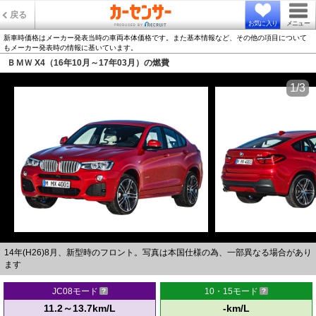
戻る
お気に入り
メニュー
新車時価格はメーカー発表当時の車両本体価格です。また基本情報など、その他の項目について
もメーカー発表時の情報に基いています。
ＢＭＷ X4（16年10月～17年03月）の燃費
1/3
14年(H26)8月、新型時のフロント。写真は本国仕様の為、一部異なる場合があり
ます
JC08モード
10・15モード
11.2～13.7km/L
-km/L