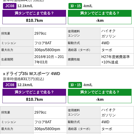
新車時価格
804
万円(税込)
JC08
12.1km/L
10・15
-km/L
満タンでどこまで走る？
満タンでどこまで走る？
810.7km
-km
ハイオク
使用燃料
2979cc
排気量
エンジン
ガソリン
フロア8AT
4WD
ミッション
駆動方式
306ps/5800rpm
ターボ
最大出力
過給器（ターボ）
2016年10月～201
H27年度燃費基準
生産期間
燃費性能
7年03月
+10%達成
xドライブ35i Mスポーツ 4WD
新車時価格
831
万円(税込)
JC08
12.1km/L
10・15
-km/L
満タンでどこまで走る？
満タンでどこまで走る？
810.7km
-km
ハイオク
使用燃料
2979cc
排気量
エンジン
ガソリン
フロア8AT
4WD
ミッション
駆動方式
306ps/5800rpm
ターボ
最大出力
過給器（ターボ）