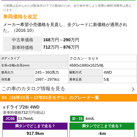
※燃費は定められた試験条件の下での数値のため、走行条件等により実際の燃料消費率は異な
ります。
車両価格を改定
メーカー希望小売価格を見直し、全グレードに新価格が適用され
た。（2016.10）
中古車価格
168
万円～
290
万円
712
万円～
876
万円
新車時価格
クロカン・ＳＵＶ
ボディタイプ
4680x1880x1625/他
全長x全幅x全高(mm)
245～360馬力
4WD
最高出力
駆動方式
1997～2979cc
5名
排気量
乗車定員
この車のカタログ情報を見る
X4（16年10月～17年03月モデル）のグレード一覧
xドライブ28i 4WD
新車時価格
712
万円(税込)
JC08
13.7km/L
10・15
-km/L
満タンでどこまで走る？
満タンでどこまで走る？
917.9km
-km