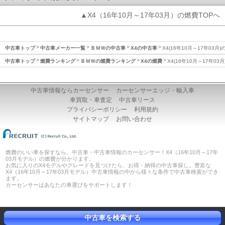
▲X4（16年10月～17年03月）の燃費TOPへ
中古車トップ
中古車メーカー一覧
ＢＭＷの中古車
X4の中古車
X4(16年10月～17年03月)
中古車トップ
燃費ランキング
ＢＭＷの燃費ランキング
X4の燃費
X4(16年10月～17年03
中古車情報ならカーセンサー
カーセンサーエッジ・輸入車
車買取・車査定
中古車リース
プライバシーポリシー
利用規約
サイトマップ
お問い合わせ
燃費のいい車を探すなら、中古車・中古車情報のカーセンサー！X4（16年10月～17年
03月モデル）の燃費が分かります。
お気に入りのX4モデルやグレードを見つけたら、お得・納得の中古車探し。豊富な
X4（16年10月～17年03月モデル）中古車情報の中から様々な条件で中古車検索ができ
ます。
カーセンサーはあなたの車選びをサポートします！
中古車を検索する