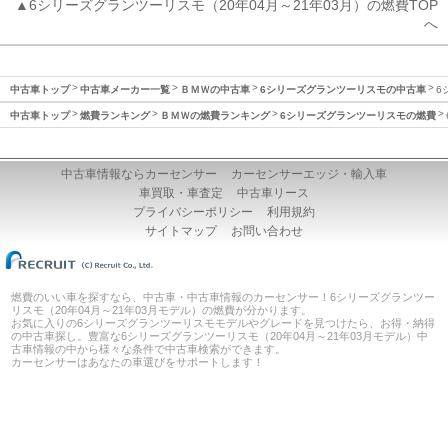
▲6シリーズグランツーリスモ（20年04月～21年03月）の燃費TOP
へ
中古車トップ
中古車メーカー一覧
ＢＭＷの中古車
6シリーズグランツーリスモの中古車
6
中古車トップ
燃費ランキング
ＢＭＷの燃費ランキング
6シリーズグランツーリスモの燃費
中古車情報ならカーセンサー
カーセンサーエッジ・輸入車
車買取・車査定
中古車リース
プライバシーポリシー
利用規約
サイトマップ
お問い合わせ
燃費のいい車を探すなら、中古車・中古車情報のカーセンサー！6シリーズグランツー
リスモ（20年04月～21年03月モデル）の燃費が分かります。
お気に入りの6シリーズグランツーリスモモデルやグレードを見つけたら、お得・納得
の中古車探し。豊富な6シリーズグランツーリスモ（20年04月～21年03月モデル）中
古車情報の中から様々な条件で中古車検索ができます。
カーセンサーはあなたの車選びをサポートします！