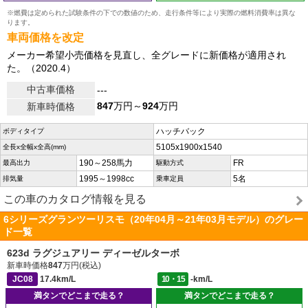
※燃費は定められた試験条件の下での数値のため、走行条件等により実際の燃料消費率は異な
ります。
車両価格を改定
メーカー希望小売価格を見直し、全グレードに新価格が適用され
た。（2020.4）
中古車価格
---
847
万円～
924
万円
新車時価格
ハッチバック
ボディタイプ
5105x1900x1540
全長x全幅x全高(mm)
190～258馬力
FR
最高出力
駆動方式
1995～1998cc
5名
排気量
乗車定員
この車のカタログ情報を見る
6シリーズグランツーリスモ（20年04月～21年03月モデル）のグレー
ド一覧
623d ラグジュアリー ディーゼルターボ
新車時価格
847
万円(税込)
JC08
17.4km/L
10・15
-km/L
満タンでどこまで走る？
満タンでどこまで走る？