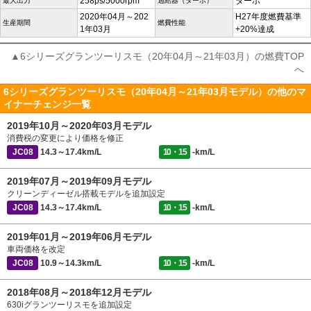
258ps/5000rpm
ターボ
最大出力
過給器（ターボ）
2020年04月～202
H27年度燃費基準
生産期間
燃費性能
1年03月
+20%達成
▲6シリーズグランツーリスモ（20年04月～21年03月）の燃費TOP
へ
6シリーズグランツーリスモ（20年04月～21年03月モデル）の他のマ
イナーチェンジ一覧
2019年10月～2020年03月モデル
消費税の変更により価格を修正
JC08
14.3～17.4km/L
10・15
-km/L
2019年07月～2019年09月モデル
クリーンディーゼル搭載モデルを追加設定
JC08
14.3～17.4km/L
10・15
-km/L
2019年01月～2019年06月モデル
車両価格を改定
JC08
10.9～14.3km/L
10・15
-km/L
2018年08月～2018年12月モデル
630iグランツーリスモを追加設定