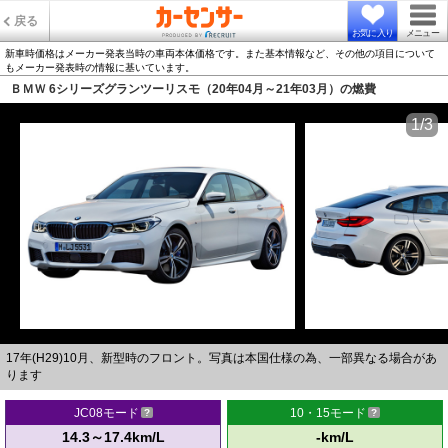
戻る
お気に入り
メニュー
新車時価格はメーカー発表当時の車両本体価格です。また基本情報など、その他の項目について
もメーカー発表時の情報に基いています。
ＢＭＷ 6シリーズグランツーリスモ（20年04月～21年03月）の燃費
1/3
17年(H29)10月、新型時のフロント。写真は本国仕様の為、一部異なる場合があ
ります
JC08モード
10・15モード
14.3～17.4km/L
-km/L