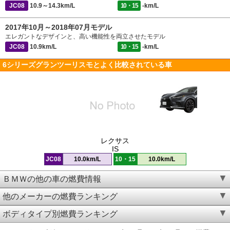
JC08
10.9～14.3km/L
10・15
-km/L
2017年10月～2018年07月モデル
エレガントなデザインと、高い機能性を両立させたモデル
JC08
10.9km/L
10・15
-km/L
6シリーズグランツーリスモとよく比較されている車
レクサス
IS
JC08
10.0km/L
10・15
10.0km/L
ＢＭＷの他の車の燃費情報
他のメーカーの燃費ランキング
ボディタイプ別燃費ランキング