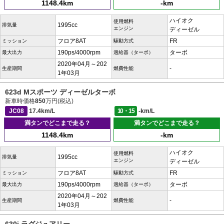
1148.4km
-km
ハイオク
使用燃料
1995cc
排気量
エンジン
ディーゼル
フロア8AT
FR
ミッション
駆動方式
190ps/4000rpm
ターボ
最大出力
過給器（ターボ）
2020年04月～202
-
生産期間
燃費性能
1年03月
623d Mスポーツ ディーゼルターボ
新車時価格
850
万円(税込)
JC08
17.4km/L
10・15
-km/L
満タンでどこまで走る？
満タンでどこまで走る？
1148.4km
-km
ハイオク
使用燃料
1995cc
排気量
エンジン
ディーゼル
フロア8AT
FR
ミッション
駆動方式
190ps/4000rpm
ターボ
最大出力
過給器（ターボ）
2020年04月～202
-
生産期間
燃費性能
1年03月