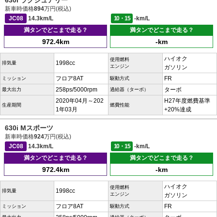
630i ラグジュアリー
新車時価格
894
万円(税込)
JC08
14.3km/L
10・15
-km/L
満タンでどこまで走る？
満タンでどこまで走る？
972.4km
-km
ハイオク
使用燃料
1998cc
排気量
エンジン
ガソリン
フロア8AT
FR
ミッション
駆動方式
258ps/5000rpm
ターボ
最大出力
過給器（ターボ）
2020年04月～202
H27年度燃費基準
生産期間
燃費性能
1年03月
+20%達成
630i Mスポーツ
新車時価格
924
万円(税込)
JC08
14.3km/L
10・15
-km/L
満タンでどこまで走る？
満タンでどこまで走る？
972.4km
-km
ハイオク
使用燃料
1998cc
排気量
エンジン
ガソリン
フロア8AT
FR
ミッション
駆動方式