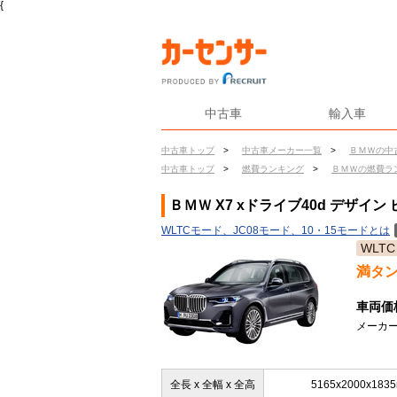
{
中古車
輸入車
中古車トップ
>
中古車メーカー一覧
>
ＢＭＷの中
中古車トップ
>
燃費ランキング
>
ＢＭＷの燃費ラ
ＢＭＷ X7 xドライブ40d デザイ
WLTCモード、JC08モード、10・15モードとは
WLTC
満タ
車両価
メーカー
全長 x 全幅 x 全高
5165x2000x183