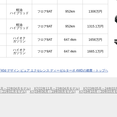
軽油
フロア8AT
952km
1306
万円
ハイブリッド
軽油
フロア8AT
952km
1315.1
万円
ハイブリッド
ハイオク
フロア8AT
647.4km
1656
万円
ガソリン
ハイオク
フロア8AT
647.4km
1665.1
万円
ガソリン
イブ40d デザイン ピュア エクセレンス ディーゼルターボ 4WDの燃費・トップヘ
01月～22年04月モデル)
X7(22年11月～23年04月モデル)
X7(23年05月～24年0
月～21年01月モデル)
X7(19年06月～19年09月モデル)
X7(19年10月～20年03月