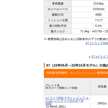
車両重量
2510kg
ホイールベース
3105mm
駆動方式
4WD
ミッション位置
フロア
最小回転半径
6.2m
最大トルク
71.4kg・m/1750～2
※ 燃費情報は定められた試験条件の下での数値
X7 xドライブ4
X7 xドラ
X7（22年05月～22年10月モデル）の
排気量/使用燃料・エンジン/ミッション/新車時
グレード名
排気量
WLTCモード燃費(タンク容量)
xドライブ40d デザイン ピュア エ
クセレンス ディーゼルターボ
2992cc
4WD
11.9km/L (80L)