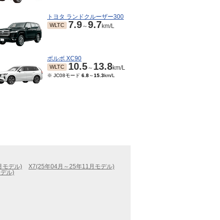
トヨタ ランドクルーザー300
7.9
9.7
WLTC
～
km/L
ボルボ XC90
10.5
13.8
WLTC
～
km/L
※ JC08モード
6.8
～
15.3
km/L
3月モデル)
X7(25年04月～25年11月モデル)
モデル)