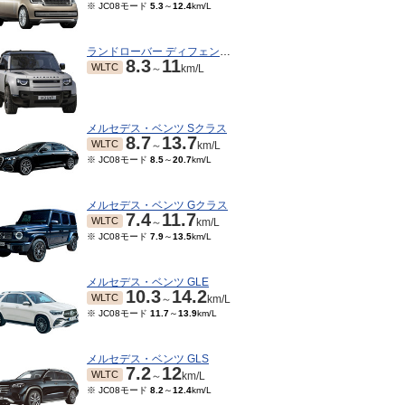
※ JC08モード
5.3
～
12.4
km/L
ランドローバー ディフェンダー
8.3
11
WLTC
～
km/L
メルセデス・ベンツ Sクラス
8.7
13.7
WLTC
～
km/L
※ JC08モード
8.5
～
20.7
km/L
メルセデス・ベンツ Gクラス
7.4
11.7
WLTC
～
km/L
※ JC08モード
7.9
～
13.5
km/L
メルセデス・ベンツ GLE
10.3
14.2
WLTC
～
km/L
※ JC08モード
11.7
～
13.9
km/L
メルセデス・ベンツ GLS
7.2
12
WLTC
～
km/L
※ JC08モード
8.2
～
12.4
km/L