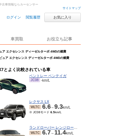
車・中古車情報ならカーセンサー
サイトマップ
ログイン
閲覧履歴
お気に入り
車買取
お役立ち記事
 ピュア エクセレンス ディーゼルターボ 4WDの燃費
ン ピュア エクセレンス ディーゼルターボ 4WDの燃費
X7とよく比較されている車
ベントレー ベンテイガ
JC08
-km/L
レクサス LX
6.6
9.3
WLTC
～
km/L
※ JC08モード
6.5
km/L
ランドローバー レンジローバー
6.7
11.4
WLTC
～
km/L