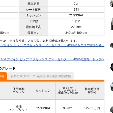
乗車定員
7人
シート配列
3列
ミッション
フロア8AT
ドア数
5ドア
最低地上高
220mm
250rpm
最高出力
340ps/4400rpm
のため、走行条件等により実際の燃料消費率は異なります。
0d デザイン ピュア エクセレンス ディーゼルターボ 4WDのカタログ情報を見る
イブ40d デザイン ピュア エクセレンス ディーゼルターボ 4WDの燃費・トップヘ
他のグレード
価格
駆動方式/最大出力/過給器/生産期間/燃費性能
満タンで
使用燃料
新車時価格
ミッション
どこまで走る？
エンジン
(税込)
(燃費xタンク容量)
軽油
フロア8AT
952km
1278.1
万円
ハイブリッド