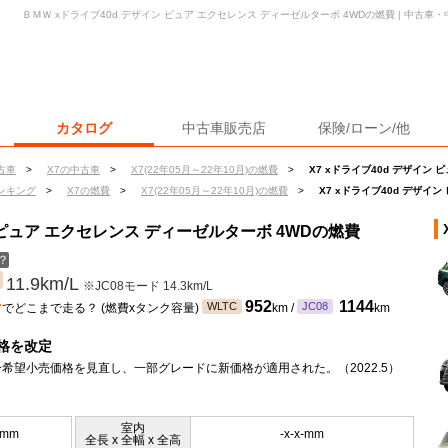
ＢＭＷ xドライブ40d デザイン ピュア エクセレンス ディーゼルターボ 4WDの燃費 | 中古
カタログ
中古車販売店
保険/ローン/他
古車
>
X7の中古車
>
X7(22年05月～22年10月)の燃費
>
X7 xドライブ40d デザイン
ンキング
>
X7の燃費
>
X7(22年05月～22年10月)の燃費
>
X7 xドライブ40d デザイ
ン ピュア エクセレンス ディーゼルターボ 4WDの燃費
？
11.9km/L
※JC08モード 14.3km/L
ン
952
1144
WLTC
JC08
でどこまで走る？ (燃費xタンク容量)
km /
km
格を改定
希望小売価格を見直し、一部グレードに新価格が適用された。（2022.5）
室内
5mm
-x-x-mm
全長 x 全幅 x 全高