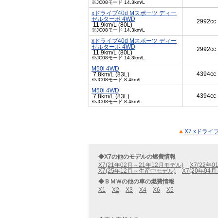
※JC08モード 14.3km/L
xドライブ40d Mスポーツ ディー
ゼルターボ 4WD
2992cc
11.9km/L (80L)
※JC08モード 14.3km/L
xドライブ40d Mスポーツ ディー
ゼルターボ 4WD
2992cc
11.9km/L (80L)
※JC08モード 14.3km/L
M50i 4WD
4394cc
7.8km/L (83L)
※JC08モード 8.4km/L
M50i 4WD
4394cc
7.8km/L (83L)
※JC08モード 8.4km/L
X7 xドラ
◆X7の他のモデルの燃費情報
X7(21年02月～21年12月モデル)
X7(22年
X7(25年12月～生産中モデル)
X7(20年04
◆ＢＭＷの他の車の燃費情報
X1
X2
X3
X4
X6
X5