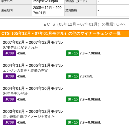
255ps/6200rpm
-
最大出力
過給器（ターボ）
2005年12月～200
-
生産期間
燃費性能
7年01月
▲CTS（05年12月～07年01月）の燃費TOPへ
CTS（05年12月～07年01月モデル）の他のマイナーチェンジ一覧
2007年02月～2007年12月モデル
07モデルに変更された
JC08
-km/L
10・15
7.8～7.9km/L
2004年11月～2005年11月モデル
エンジンの変更と装備の充実
JC08
-km/L
10・15
7.8km/L
2004年01月～2004年10月モデル
04年モデル登場
JC08
-km/L
10・15
7.9～8.9km/L
2003年03月～2003年12月モデル
高い運動性能でイメージを変えた
JC08
-km/L
10・15
7.9～8.9km/L