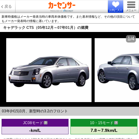
戻る
お気に入り
メニュー
新車時価格はメーカー発表当時の車両本体価格です。また基本情報など、その他の項目について
もメーカー発表時の情報に基いています。
キャデラック CTS（05年12月～07年01月）の燃費
1/4
03年(H15)3月、新型時の3.2のフロント
JC08モード
10・15モード
-km/L
7.8～7.9km/L