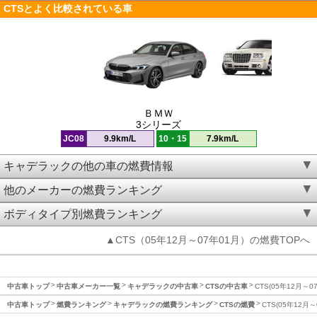
CTSとよく比較されている車
ＢＭＷ
3シリーズ
JC08
9.9km/L
10・15
7.9km/L
キャデラックの他の車の燃費情報
他のメーカーの燃費ランキング
ボディタイプ別燃費ランキング
▲CTS（05年12月～07年01月）の燃費TOPへ
中古車トップ
中古車メーカー一覧
キャデラックの中古車
CTSの中古車
CTS(05年12月～0
中古車トップ
燃費ランキング
キャデラックの燃費ランキング
CTSの燃費
CTS(05年12月