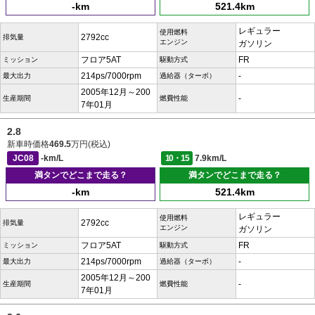
-km
521.4km
レギュラー
使用燃料
2792cc
排気量
エンジン
ガソリン
フロア5AT
FR
ミッション
駆動方式
214ps/7000rpm
-
最大出力
過給器（ターボ）
2005年12月～200
-
生産期間
燃費性能
7年01月
2.8
新車時価格
469.5
万円(税込)
JC08
-km/L
10・15
7.9km/L
満タンでどこまで走る？
満タンでどこまで走る？
-km
521.4km
レギュラー
使用燃料
2792cc
排気量
エンジン
ガソリン
フロア5AT
FR
ミッション
駆動方式
214ps/7000rpm
-
最大出力
過給器（ターボ）
2005年12月～200
-
生産期間
燃費性能
7年01月