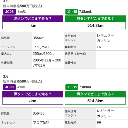
3.6
新車時価格
580
万円(税込)
JC08
-km/L
10・15
7.8km/L
満タンでどこまで走る？
満タンでどこまで走る？
-km
514.8km
レギュラー
使用燃料
3564cc
排気量
エンジン
ガソリン
フロア5AT
FR
ミッション
駆動方式
255ps/6200rpm
-
最大出力
過給器（ターボ）
2005年12月～200
-
生産期間
燃費性能
7年01月
3.6
新車時価格
580
万円(税込)
JC08
-km/L
10・15
7.8km/L
満タンでどこまで走る？
満タンでどこまで走る？
-km
514.8km
レギュラー
使用燃料
3564cc
排気量
エンジン
ガソリン
フロア5AT
FR
ミッション
駆動方式