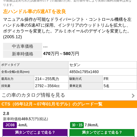
※燃費は定められた試験条件の下での数値のため、走行条件等により実際の燃料消費率は異な
ります。
左ハンドル車の5速ATを改良
マニュアル操作が可能なドライバーシフト・コントロール機構を左
ハンドル車の5速ATに採用。インテリアのウッドトリムを拡大し、
ボディカラーを変更した。アルミホイールのデザインを変更した。
(2005.12)
中古車価格
---
470
万円～
580
万円
新車時価格
セダン
ボディタイプ
4850x1795x1460
全長x全幅x全高(mm)
214～255馬力
FR
最高出力
駆動方式
2792～3564cc
5名
排気量
乗車定員
この車のカタログ情報を見る
CTS（05年12月～07年01月モデル）のグレード一覧
2.8
新車時価格
469.5
万円(税込)
JC08
-km/L
10・15
7.9km/L
満タンでどこまで走る？
満タンでどこまで走る？