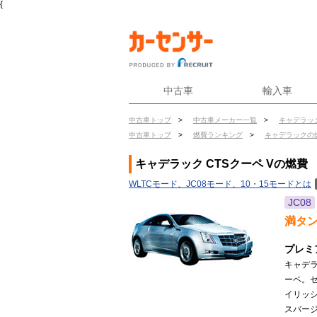
{
中古車
輸入車
中古車トップ
>
中古車メーカー一覧
>
キャデラッ
中古車トップ
>
燃費ランキング
>
キャデラックの
キャデラック CTSクーペ Vの燃費
WLTCモード、JC08モード、10・15モードとは
JC08
満タ
プレミ
キャデ
ーペ。セ
イリッ
スバージ