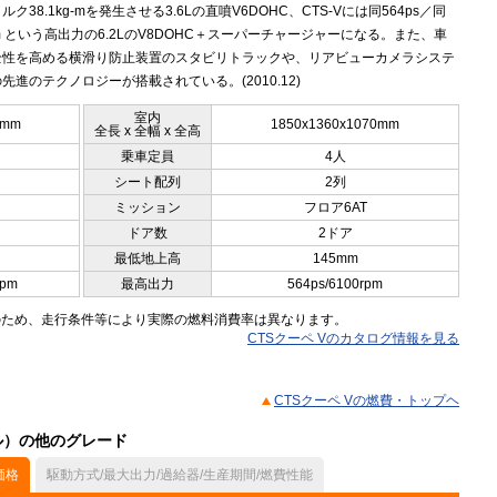
ク38.1kg-mを発生させる3.6Lの直噴V6DOHC、CTS-Vには同564ps／同
kgm という高出力の6.2LのV8DOHC＋スーパーチャージャーになる。また、車
全性を高める横滑り防止装置のスタビリトラックや、リアビューカメラシステ
先進のテクノロジーが搭載されている。(2010.12)
室内
0mm
1850x1360x1070mm
全長 x 全幅 x 全高
乗車定員
4人
シート配列
2列
ミッション
フロア6AT
ドア数
2ドア
最低地上高
145mm
rpm
最高出力
564ps/6100rpm
のため、走行条件等により実際の燃料消費率は異なります。
CTSクーペ Vのカタログ情報を見る
CTSクーペ Vの燃費・トップヘ
デル）の他のグレード
価格
駆動方式/最大出力/過給器/生産期間/燃費性能