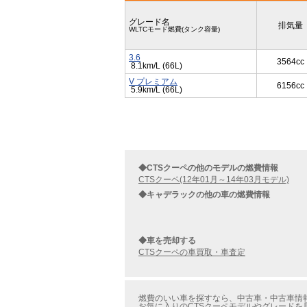
グレード名
排気量
WLTCモード燃費(タンク容量)
3.6
3564cc
8.1km/L (66L)
V プレミアム
6156cc
5.9km/L (66L)
◆CTSクーペの他のモデルの燃費情報
CTSクーペ(12年01月～14年03月モデル)
◆キャデラックの他の車の燃費情報
◆車を売却する
CTSクーペの車買取・車査定
燃費のいい車を探すなら、中古車・中古車情報
お気に入りのCTSクーペモデルやグレードを