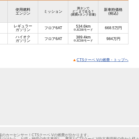
満タンで
使用燃料
新車時価格
ミッション
どこまで走る？
エンジン
(税込)
(燃費xタンク容量)
レギュラー
534.6km
フロア6AT
668.5
万円
ガソリン
※JC08モード
ハイオク
389.4km
フロア6AT
984
万円
ガソリン
※JC08モード
CTSクーペ Vの燃費・トップヘ
のカーセンサー！CTSクーペ Vの燃費が分かります。
見つけたら、お得・納得の中古車探し。豊富なCTSクーペ V中古車情報の中から様