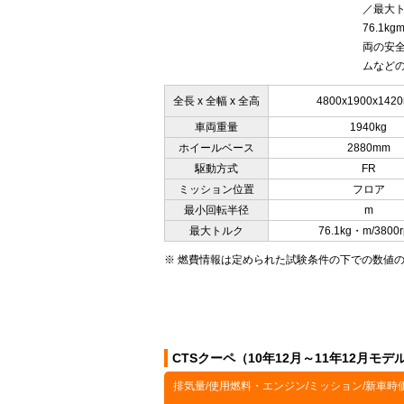
／最大トル
76.1
両の安
ムなどの
全長 x 全幅 x 全高
4800x1900x142
車両重量
1940kg
ホイールベース
2880mm
駆動方式
FR
ミッション位置
フロア
最小回転半径
m
最大トルク
76.1kg・m/3800
※ 燃費情報は定められた試験条件の下での数値
CTSクーペ（10年12月～11年12月モ
排気量/使用燃料・エンジン/ミッション/新車時