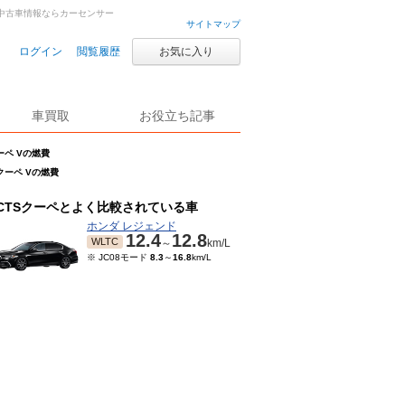
・中古車情報ならカーセンサー
サイトマップ
ログイン
閲覧履歴
お気に入り
車買取
お役立ち記事
ーペ Vの燃費
クーペ Vの燃費
CTSクーペとよく比較されている車
ホンダ レジェンド
12.4
12.8
WLTC
～
km/L
※ JC08モード
8.3
～
16.8
km/L