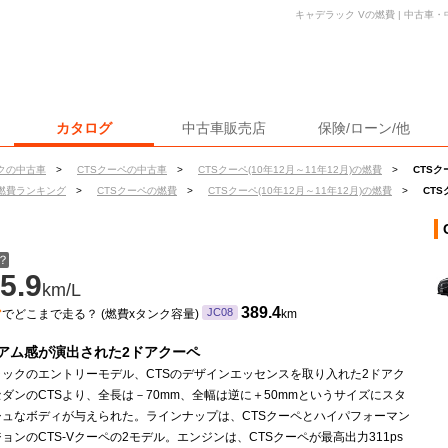
キャデラック Vの燃費 | 中古車
カタログ
中古車販売店
保険/ローン/他
クの中古車
>
CTSクーペの中古車
>
CTSクーペ(10年12月～11年12月)の燃費
>
CTSク
燃費ランキング
>
CTSクーペの燃費
>
CTSクーペ(10年12月～11年12月)の燃費
>
CTS
？
5.9
km/L
ン
389.4
JC08
でどこまで走る？ (燃費xタンク容量)
km
アム感が演出された2ドアクーペ
ラックのエントリーモデル、CTSのデザインエッセンスを取り入れた2ドアク
ダンのCTSより、全長は－70mm、全幅は逆に＋50mmというサイズにスタ
シュなボディが与えられた。ラインナップは、CTSクーペとハイパフォーマン
ョンのCTS-Vクーペの2モデル。エンジンは、CTSクーペが最高出力311ps