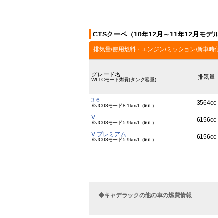
CTSクーペ（10年12月～11年12月モ
排気量/使用燃料・エンジン/ミッション/新車時
グレード名
排気量
WLTCモード燃費(タンク容量)
3.6
3564cc
※JC08モード8.1km/L (66L)
V
6156cc
※JC08モード5.9km/L (66L)
V プレミアム
6156cc
※JC08モード5.9km/L (66L)
◆キャデラックの他の車の燃費情報