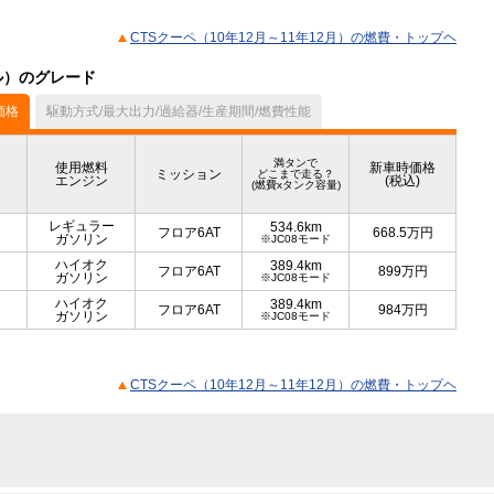
CTSクーペ（10年12月～11年12月）の燃費・トップヘ
デル）のグレード
価格
駆動方式/最大出力/過給器/生産期間/燃費性能
満タンで
使用燃料
新車時価格
ミッション
どこまで走る？
エンジン
(税込)
(燃費xタンク容量)
レギュラー
534.6km
フロア6AT
668.5
万円
ガソリン
※JC08モード
ハイオク
389.4km
フロア6AT
899
万円
ガソリン
※JC08モード
ハイオク
389.4km
フロア6AT
984
万円
ガソリン
※JC08モード
CTSクーペ（10年12月～11年12月）の燃費・トップヘ