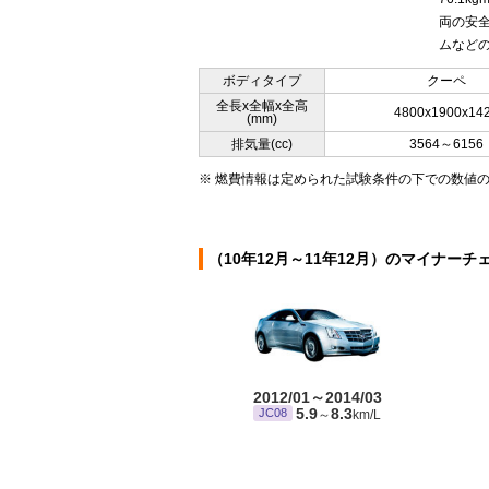
両の安
ムなどの
ボディタイプ
クーペ
全長x全幅x全高
4800x1900x14
(mm)
排気量(cc)
3564～6156
※ 燃費情報は定められた試験条件の下での数値
（10年12月～11年12月）のマイナーチ
2012/01～2014/03
5.9
8.3
JC08
～
km/L