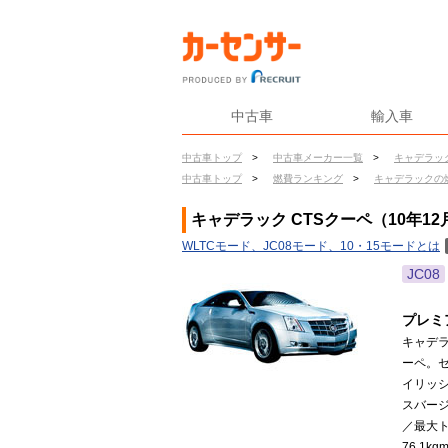
中古車
輸入車
中古車トップ
>
中古車メーカー一覧
>
キャデラッ
中古車トップ
>
燃費ランキング
>
キャデラックの
キャデラック CTSクーペ（10年12
WLTCモード、JC08モード、10・15モードとは
JC08
プレミ
キャデ
ーペ。セ
イリッ
スバージ
／最大トル
76.1