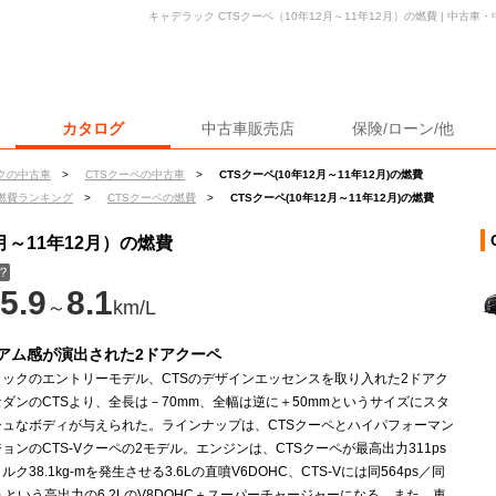
キャデラック CTSクーペ（10年12月～11年12月）の燃費 | 中古
カタログ
中古車販売店
保険/ローン/他
クの中古車
>
CTSクーペの中古車
>
CTSクーペ(10年12月～11年12月)の燃費
燃費ランキング
>
CTSクーペの燃費
>
CTSクーペ(10年12月～11年12月)の燃費
月～11年12月）の燃費
？
5.9
8.1
～
km/L
アム感が演出された2ドアクーペ
ラックのエントリーモデル、CTSのデザインエッセンスを取り入れた2ドアク
ダンのCTSより、全長は－70mm、全幅は逆に＋50mmというサイズにスタ
シュなボディが与えられた。ラインナップは、CTSクーペとハイパフォーマン
ョンのCTS-Vクーペの2モデル。エンジンは、CTSクーペが最高出力311ps
ク38.1kg-mを発生させる3.6Lの直噴V6DOHC、CTS-Vには同564ps／同
kgm という高出力の6.2LのV8DOHC＋スーパーチャージャーになる。また、車