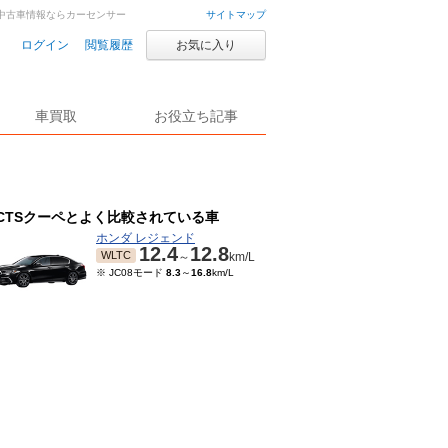
車・中古車情報ならカーセンサー
サイトマップ
ログイン
閲覧履歴
お気に入り
車買取
お役立ち記事
CTSクーペとよく比較されている車
ホンダ レジェンド
12.4
12.8
WLTC
～
km/L
※ JC08モード
8.3
～
16.8
km/L