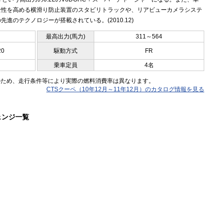
全性を高める横滑り防止装置のスタビリトラックや、リアビューカメラシステ
先進のテクノロジーが搭載されている。(2010.12)
最高出力(馬力)
311～564
20
駆動方式
FR
乗車定員
4名
のため、走行条件等により実際の燃料消費率は異なります。
CTSクーペ（10年12月～11年12月）のカタログ情報を見る
ェンジ一覧