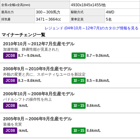
4930x1845x1455/他
全長x全幅x全高(mm)
300～309馬力
4WD
最高出力
駆動方式
3471～3664cc
5名
排気量
乗車定員
レジェンド (04年10月～12年7月)のカタログ情報を見る
マイナーチェンジ一覧
2010年10月～2012年7月生産モデル
加速性能、静粛性能が見直された
JC08
8.7～9.0km/L
10・15
8.7～9.0km/L
2008年9月～2010年9月生産モデル
外観の変更と共に、スポーティなユーロを新設定
JC08
8.3～8.6km/L
10・15
8.5～8.8km/L
2006年10月～2008年8月生産モデル
パドルシフトの操作性を向上
JC08
-km/L
10・15
8.6km/L
2005年9月～2006年9月生産モデル
装備を充実
JC08
-km/L
10・15
8.6km/L