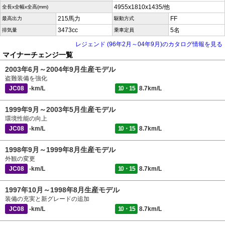
4955x1810x1435/他
全長x全幅x全高(mm)
215馬力
FF
最高出力
駆動方式
3473cc
5名
排気量
乗車定員
レジェンド (96年2月～04年9月)のカタログ情報を見る
マイナーチェンジ一覧
2003年6月～2004年9月生産モデル
盗難装備を強化
JC08
-km/L
10・15
8.7km/L
1999年9月～2003年5月生産モデル
環境性能の向上
JC08
-km/L
10・15
8.7km/L
1998年9月～1999年8月生産モデル
外観の変更
JC08
-km/L
10・15
8.7km/L
1997年10月～1998年8月生産モデル
装備の充実と新グレードの追加
JC08
-km/L
10・15
8.7km/L