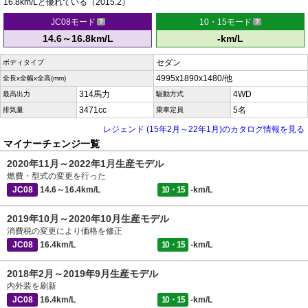
16.8km/Lと優れている（2015.2）
JC08モード
10・15モード
14.6～16.8km/L
-km/L
セダン
ボディタイプ
4995x1890x1480/他
全長x全幅x全高(mm)
314馬力
4WD
最高出力
駆動方式
3471cc
5名
排気量
乗車定員
レジェンド (15年2月～22年1月)のカタログ情報を見る
マイナーチェンジ一覧
2020年11月～2022年1月生産モデル
燃費・型式の変更を行った
JC08
14.6～16.4km/L
10・15
-km/L
2019年10月～2020年10月生産モデル
消費税の変更により価格を修正
JC08
16.4km/L
10・15
-km/L
2018年2月～2019年9月生産モデル
内外装を刷新
JC08
16.4km/L
10・15
-km/L