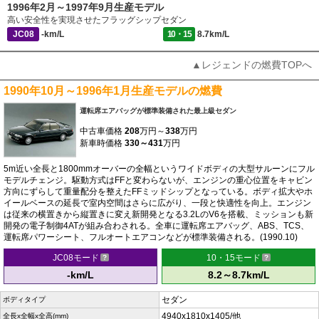
1996年2月～1997年9月生産モデル
高い安全性を実現させたフラッグシップセダン
JC08
-km/L
10・15
8.7km/L
▲レジェンドの燃費TOPへ
1990年10月～1996年1月生産モデルの燃費
運転席エアバッグが標準装備された最上級セダン
中古車価格
208
万円～
338
万円
新車時価格
330～431
万円
5m近い全長と1800mmオーバーの全幅というワイドボディの大型サルーンにフル
モデルチェンジ。駆動方式はFFと変わらないが、エンジンの重心位置をキャビン
方向にずらして重量配分を整えたFFミッドシップとなっている。ボディ拡大やホ
イールベースの延長で室内空間はさらに広がり、一段と快適性を向上。エンジン
は従来の横置きから縦置きに変え新開発となる3.2LのV6を搭載、ミッションも新
開発の電子制御4ATが組み合わされる。全車に運転席エアバッグ、ABS、TCS、
運転席パワーシート、フルオートエアコンなどが標準装備される。(1990.10)
JC08モード
10・15モード
-km/L
8.2～8.7km/L
セダン
ボディタイプ
4940x1810x1405/他
全長x全幅x全高(mm)