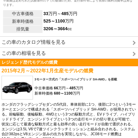
※燃費は定められた試験条件の下での数値のため、走行条件等により実際の燃料消費率は異な
ります。
中古車価格
33
万円～
485
万円
525～1100
万円
新車時価格
3206～3664
cc
排気量
この車のカタログ情報を見る
この車の相場を見る
レジェンド歴代モデルの燃費
2015年2月～2022年1月生産モデルの燃費
3モーター方式の「スポーツハイブリッド SH-AWD」を搭載
中古車価格
66
万円～
485
万円
新車時価格
680～1100
万円
ホンダのフラッグシップセダンの5代目。車体前部に1つ、後部に2つという3モー
ターとエンジンで構成される「スポーツハイブリッド SH-AWD」が採用されてい
る。前輪駆動、後輪駆動、4WDという3つの駆動方式と、EVドライブ、ハイブリ
ッドドライブ、エンジンドライブという3つの走行モードの切り替えが可能で、
状況に応じて最適な駆動方式と最も効率の良い走行モードが自動で選択される。
エンジンは3.5L V6で7速ツインクラッチミッションと組み合わされる。システム
合計382psとV8エンジン並みの出力を実現しながら、JC08モード燃費は