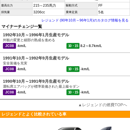
215～235馬力
FF
最高出力
駆動方式
3206cc
5名
排気量
乗車定員
レジェンド (90年10月～96年1月)のカタログ情報を見る
マイナーチェンジ一覧
1992年10月～1996年1月生産モデル
外観の変更と細部の熟成を進める
JC08
-km/L
10・15
8.2～8.7km/L
1991年10月～1992年9月生産モデル
安全装備を充実
JC08
-km/L
10・15
-km/L
1990年10月～1991年9月生産モデル
運転席エアバッグが標準装備された最上級セダン
JC08
-km/L
10・15
-km/L
▲レジェンドの燃費TOPへ
レジェンドとよく比較されている車