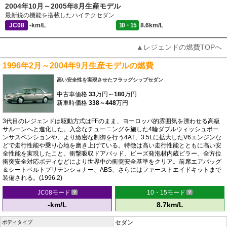
2004年10月～2005年8月生産モデル
最新鋭の機能を搭載したハイテクセダン
JC08
-km/L
10・15
8.6km/L
▲レジェンドの燃費TOPへ
1996年2月～2004年9月生産モデルの燃費
高い安全性を実現させたフラッグシップセダン
中古車価格
33
万円～
180
万円
新車時価格
338～448
万円
3代目のレジェンドは駆動方式はFFのまま、ヨーロッパ的雰囲気を漂わせる高級
サルーンへと進化した。入念なチューニングを施した4輪ダブルウィッシュボー
ンサスペンションや、より緻密な制御を行う4AT、3.5Lに拡大したV6エンジンな
どで走行性能や乗り心地を磨き上げている。特徴は高い走行性能とともに高い安
全性能を実現したこと。衝撃吸収ドアパッド、ビーズ発泡材内蔵ピラー、全方位
衝突安全対応ボディなどにより世界中の衝突安全基準をクリア。前席エアバッグ
＆シートベルトプリテンショナー、ABS、さらにはファーストエイドキットまで
装備される。(1996.2)
JC08モード
10・15モード
-km/L
8.7km/L
セダン
ボディタイプ