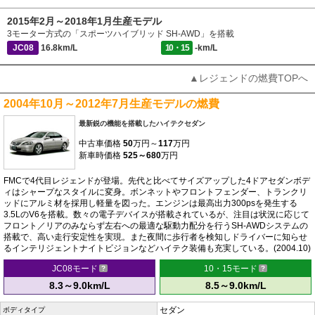
2015年2月～2018年1月生産モデル
3モーター方式の「スポーツハイブリッド SH-AWD」を搭載
JC08
16.8km/L
10・15
-km/L
▲レジェンドの燃費TOPへ
2004年10月～2012年7月生産モデルの燃費
最新鋭の機能を搭載したハイテクセダン
中古車価格
50
万円～
117
万円
新車時価格
525～680
万円
FMCで4代目レジェンドが登場。先代と比べてサイズアップした4ドアセダンボデ
ィはシャープなスタイルに変身。ボンネットやフロントフェンダー、トランクリ
ッドにアルミ材を採用し軽量を図った。エンジンは最高出力300psを発生する
3.5LのV6を搭載。数々の電子デバイスが搭載されているが、注目は状況に応じて
フロント／リアのみならず左右への最適な駆動力配分を行うSH-AWDシステムの
搭載で、高い走行安定性を実現。また夜間に歩行者を検知しドライバーに知らせ
るインテリジェントナイトビジョンなどハイテク装備も充実している。(2004.10)
JC08モード
10・15モード
8.3～9.0km/L
8.5～9.0km/L
セダン
ボディタイプ