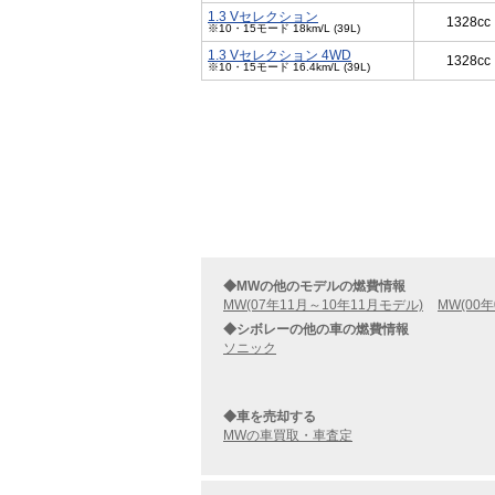
1.3 Vセレクション
1328cc
※10・15モード 18km/L (39L)
1.3 Vセレクション 4WD
1328cc
※10・15モード 16.4km/L (39L)
◆MWの他のモデルの燃費情報
MW(07年11月～10年11月モデル)
MW(00
◆シボレーの他の車の燃費情報
ソニック
◆車を売却する
MWの車買取・車査定