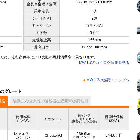
室内
0mm
1770x1385x1300mm
全長 x 全幅 x 全高
乗車定員
5人
シート配列
2列
ミッション
コラム4AT
ドア数
5ドア
最低地上高
155mm
pm
最高出力
88ps/6000rpm
のため、走行条件等により実際の燃料消費率は異なります。
MW 1.3のカタログ情報を見る
MW 1.3の燃費・トップヘ
他のグレード
価格
駆動方式/最大出力/過給器/生産期間/燃費性能
満タンで
使用燃料
新車時価格
ミッション
どこまで走る？
エンジン
(税込)
(燃費xタンク容量)
レギュラー
639.6km
コラム4AT
144.6
万円
ガソリン
※10・15モード