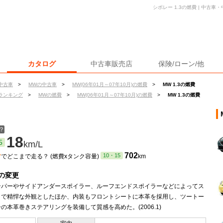
シボレー 1.3の燃費 | 中古
カタログ
中古車販売店
保険/ローン/他
中古車
>
MWの中古車
>
MW(06年01月～07年10月)の燃費
>
MW 1.3の燃費
ランキング
>
MWの燃費
>
MW(06年01月～07年10月)の燃費
>
MW 1.3の燃費
？
18
5
km/L
ン
702
10・15
でどこまで走る？ (燃費xタンク容量)
km
の変更
ンパーやサイドアンダースポイラー、ルーフエンドスポイラーなどによってス
ィで精悍な外観としたほか、内装もフロントシートに本革を採用し、ツートー
の本革巻きステアリングを装備して質感を高めた。(2006.1)