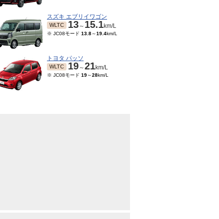
スズキ エブリイワゴン
13
15.1
WLTC
～
km/L
※ JC08モード
13.8
～
19.4
km/L
トヨタ パッソ
19
21
WLTC
～
km/L
※ JC08モード
19
～
28
km/L