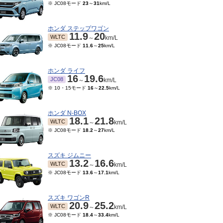
※ JC08モード
23
～
31
km/L
ホンダ ステップワゴン
11.9
20
WLTC
～
km/L
※ JC08モード
11.6
～
25
km/L
ホンダ ライフ
16
19.6
JC08
～
km/L
※ 10・15モード
16
～
22.5
km/L
ホンダ N-BOX
18.1
21.8
WLTC
～
km/L
※ JC08モード
18.2
～
27
km/L
スズキ ジムニー
13.2
16.6
WLTC
～
km/L
※ JC08モード
13.6
～
17.1
km/L
スズキ ワゴンR
20.9
25.2
WLTC
～
km/L
※ JC08モード
18.4
～
33.4
km/L