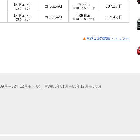
レギュラー
702km
コラム4AT
107.1
万円
ガソリン
※10・15モード
レギュラー
639.6km
コラム4AT
119.4
万円
ガソリン
※10・15モード
MW 1.3の燃費・トップヘ
年09月～02年12月モデル)
MW(03年01月～05年12月モデル)