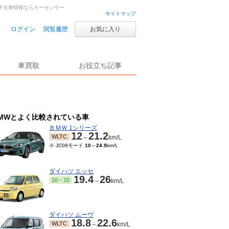
車・中古車情報ならカーセンサー
サイトマップ
ログイン
閲覧履歴
お気に入り
車買取
お役立ち記事
MWとよく比較されている車
ＢＭＷ 1シリーズ
12
21.2
WLTC
～
km/L
※ JC08モード
10
～
24.9
km/L
ダイハツ エッセ
19.4
26
10・15
～
km/L
ダイハツ ムーヴ
18.8
22.6
WLTC
～
km/L