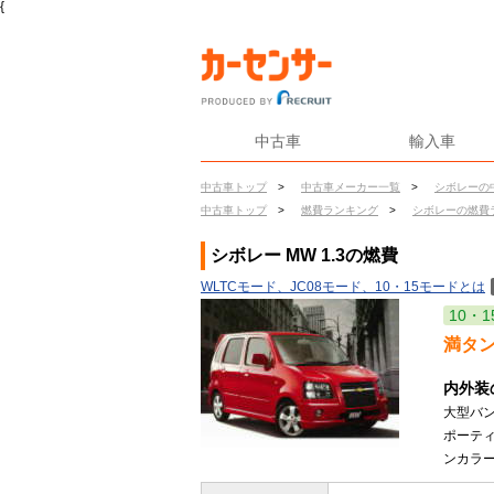
{
中古車
輸入車
中古車トップ
>
中古車メーカー一覧
>
シボレーの
中古車トップ
>
燃費ランキング
>
シボレーの燃費
シボレー MW 1.3の燃費
WLTCモード、JC08モード、10・15モードとは
10・1
満タ
内外装
大型バ
ポーテ
ンカラー