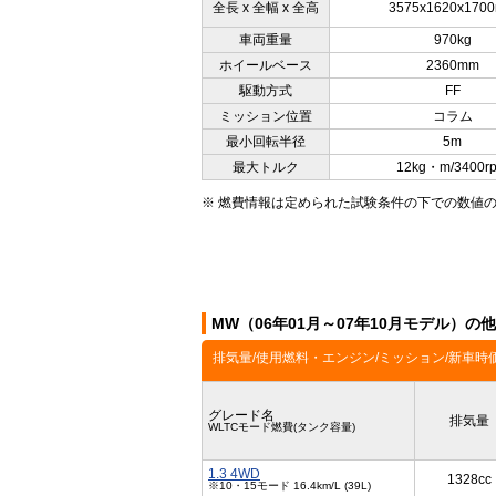
全長 x 全幅 x 全高
3575x1620x170
車両重量
970kg
ホイールベース
2360mm
駆動方式
FF
ミッション位置
コラム
最小回転半径
5m
最大トルク
12kg・m/3400r
※ 燃費情報は定められた試験条件の下での数値
MW（06年01月～07年10月モデル）の
排気量/使用燃料・エンジン/ミッション/新車時
グレード名
排気量
WLTCモード燃費(タンク容量)
1.3 4WD
1328cc
※10・15モード 16.4km/L (39L)