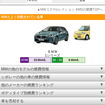
7年10月
達成
▲MW 1.3 Vセレクション 4WDの燃費TOPへ
MWとよく比較されている車
ＢＭＷ
1シリーズ
JC08
10.0km/L
10・15
9.4km/L
MWの他のモデルの燃費情報
シボレーの他の車の燃費情報
他のメーカーの燃費ランキング
ボディタイプ別燃費ランキング
車を売却する