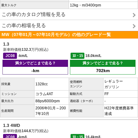
12kg・m/3400rpm
最大トルク
この車のカタログ情報を見る
この車の相場を見る
MW（07年01月～07年10月モデル）の他のグレード一覧
1.3
新車時価格
132.3
万円(税込)
JC08
-km/L
10・15
18.0km/L
満タンでどこまで走る？
満タンでどこまで走る？
-km
702km
レギュラー
使用燃料
1328cc
排気量
エンジン
ガソリン
コラム4AT
FF
ミッション
駆動方式
88ps/6000rpm
-
最大出力
過給器（ターボ）
2006年01月～200
H22年度燃費基準
生産期間
燃費性能
7年10月
達成
1.3 4WD
新車時価格
144.6
万円(税込)
JC08
-km/L
10・15
16.4km/L