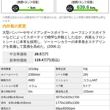
（燃費×タンク容量）
（燃費×タンク容量）
-
639.6
km
km
※燃費は定められた試験条件の下での数値のため、走行条件等により実際の燃料消費率は異な
ります。
内外装の変更
大型バンパーやサイドアンダースポイラー、ルーフエンドスポイラ
ーなどによってスポーティで精悍な外観としたほか、内装もフロン
トシートに本革を採用し、ツートーンカラーの本革巻きステアリン
グを装備して質感を高めた。(2006.1)
中古車価格
28.5
万円
119.4
万円(税込)
新車時価格
1010kg
5名
車両重量
乗車定員
2360mm
2列
ホイールベース
シート列数
4WD
コラム4AT
駆動方式
ミッション
コラム
5ドア
ミッション位置
ドア数
5m
155mm
最小回転半径
最低地上高
3575x1620x1700
全長x全幅x全高(mm)
1770x1385x1300
室内 全長x全幅x全高(mm)
88ps/6000rpm
最高出力