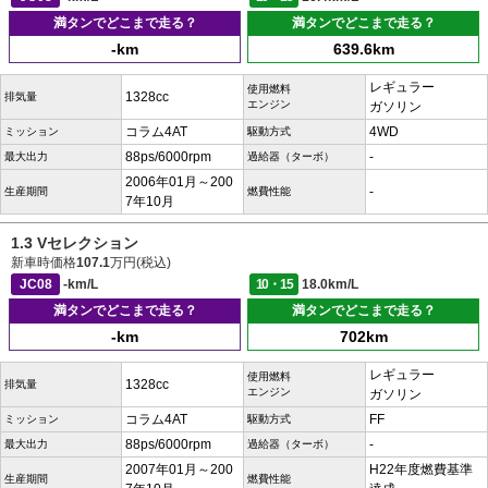
満タンでどこまで走る？
満タンでどこまで走る？
-km
639.6km
レギュラー
使用燃料
1328cc
排気量
エンジン
ガソリン
コラム4AT
4WD
ミッション
駆動方式
88ps/6000rpm
-
最大出力
過給器（ターボ）
2006年01月～200
-
生産期間
燃費性能
7年10月
1.3 Vセレクション
新車時価格
107.1
万円(税込)
JC08
-km/L
10・15
18.0km/L
満タンでどこまで走る？
満タンでどこまで走る？
-km
702km
レギュラー
使用燃料
1328cc
排気量
エンジン
ガソリン
コラム4AT
FF
ミッション
駆動方式
88ps/6000rpm
-
最大出力
過給器（ターボ）
2007年01月～200
H22年度燃費基準
生産期間
燃費性能