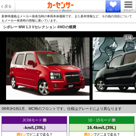
戻る
お気に入り
メニュー
新車時価格はメーカー発表当時の車両本体価格です。また基本情報など、その他の項目について
もメーカー発表時の情報に基いています。
シボレー MW 1.3 Vセレクション 4WDの燃費
1/4
06年(H18)1月、MC時のフロントです。仕様はグレードにより異なります
JC08モード
10・15モード
-km/L(39L)
16.4km/L(39L)
満タン
でどこまで走る？
満タン
でどこまで走る？