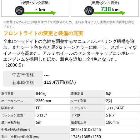
（燃費×タンク容量）
（燃費×タンク容量）
-
738
km
km
※燃費は定められた試験条件の下での数値のため、走行条件等により実際の燃料消費率は異な
ります。
フロントライトの変更と装備の充実
全車にヘッドイトの光軸を調整するマニュアルレベリング機構を追
加。またシート色を赤と黒の2トーンカラーに統一し、スポーティな
イメージを高めた。アルミホイールのセンターキャップにシボレー
エンブレムを採用したほか、新色を追加し全4色となった。
（2006.5）
中古車価格
---
113.4
万円(税込)
新車時価格
940kg
5名
車両重量
乗車定員
2360mm
2列
ホイールベース
シート列数
FF
フロア4AT
駆動方式
ミッション
フロア
5ドア
ミッション位置
ドア数
5m
180mm
最小回転半径
最低地上高
3625x1610x1545
全長x全幅x全高(mm)
1745x1385x1250
室内 全長x全幅x全高(mm)