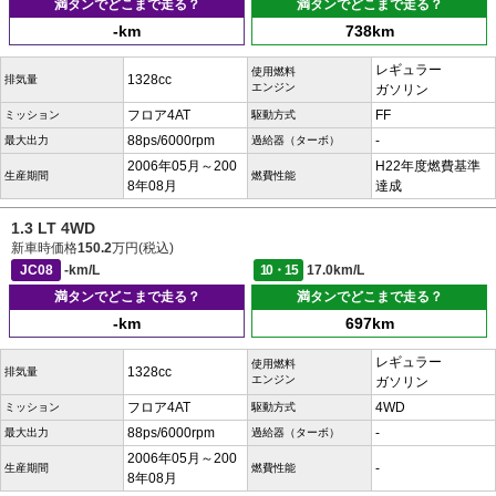
満タンでどこまで走る？
満タンでどこまで走る？
-km
738km
レギュラー
使用燃料
1328cc
排気量
エンジン
ガソリン
フロア4AT
FF
ミッション
駆動方式
88ps/6000rpm
-
最大出力
過給器（ターボ）
2006年05月～200
H22年度燃費基準
生産期間
燃費性能
8年08月
達成
1.3 LT 4WD
新車時価格
150.2
万円(税込)
JC08
-km/L
10・15
17.0km/L
満タンでどこまで走る？
満タンでどこまで走る？
-km
697km
レギュラー
使用燃料
1328cc
排気量
エンジン
ガソリン
フロア4AT
4WD
ミッション
駆動方式
88ps/6000rpm
-
最大出力
過給器（ターボ）
2006年05月～200
-
生産期間
燃費性能
8年08月