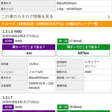
88ps/6000rpm
最高出力
12kg・m/3400rpm
最大トルク
この車のカタログ情報を見る
クルーズ（06年05月～08年08月モデル）の他のグレード一覧
1.3 LS 4WD
新車時価格
129.2
万円(税込)
JC08
-km/L
10・15
17.0km/L
満タンでどこまで走る？
満タンでどこまで走る？
-km
697km
レギュラー
使用燃料
1328cc
排気量
エンジン
ガソリン
フロア4AT
4WD
ミッション
駆動方式
88ps/6000rpm
-
最大出力
過給器（ターボ）
2006年05月～200
-
生産期間
燃費性能
8年08月
1.3 LT
新車時価格
132.3
万円(税込)
JC08
-km/L
10・15
18.0km/L