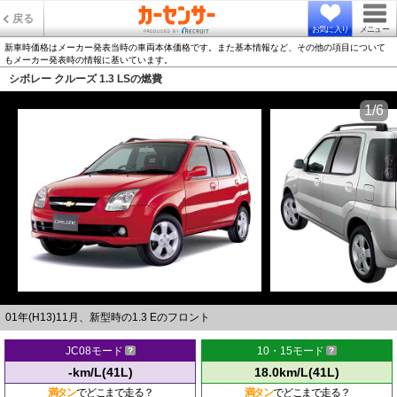
戻る
お気に入り
メニュー
新車時価格はメーカー発表当時の車両本体価格です。また基本情報など、その他の項目について
もメーカー発表時の情報に基いています。
シボレー クルーズ 1.3 LSの燃費
1/6
01年(H13)11月、新型時の1.3 Eのフロント
JC08モード
10・15モード
-km/L(41L)
18.0km/L(41L)
満タン
でどこまで走る？
満タン
でどこまで走る？