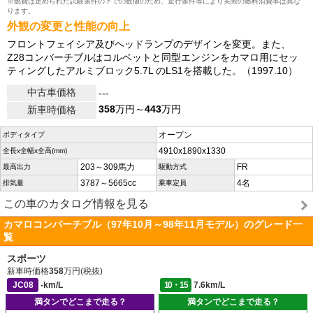
※燃費は定められた試験条件の下での数値のため、走行条件等により実際の燃料消費率は異な
ります。
外観の変更と性能の向上
フロントフェイシア及びヘッドランプのデザインを変更。また、
Z28コンバーチブルはコルベットと同型エンジンをカマロ用にセッ
ティングしたアルミブロック5.7L のLS1を搭載した。（1997.10）
中古車価格
---
358
万円～
443
万円
新車時価格
オープン
ボディタイプ
4910x1890x1330
全長x全幅x全高(mm)
203～309馬力
FR
最高出力
駆動方式
3787～5665cc
4名
排気量
乗車定員
この車のカタログ情報を見る
カマロコンバーチブル（97年10月～98年11月モデル）のグレード一
覧
スポーツ
新車時価格
358
万円(税抜)
JC08
-km/L
10・15
7.6km/L
満タンでどこまで走る？
満タンでどこまで走る？