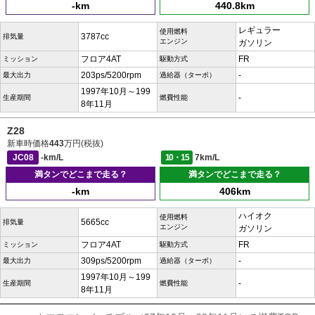
-km
440.8km
レギュラー
使用燃料
3787cc
排気量
エンジン
ガソリン
フロア4AT
FR
ミッション
駆動方式
203ps/5200rpm
-
最大出力
過給器（ターボ）
1997年10月～199
-
生産期間
燃費性能
8年11月
Z28
新車時価格
443
万円(税抜)
JC08
-km/L
10・15
7km/L
満タンでどこまで走る？
満タンでどこまで走る？
-km
406km
ハイオク
使用燃料
5665cc
排気量
エンジン
ガソリン
フロア4AT
FR
ミッション
駆動方式
309ps/5200rpm
-
最大出力
過給器（ターボ）
1997年10月～199
-
生産期間
燃費性能
8年11月