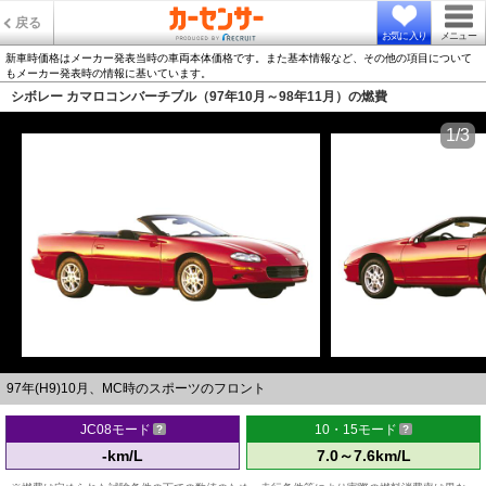
戻る
お気に入り
メニュー
新車時価格はメーカー発表当時の車両本体価格です。また基本情報など、その他の項目について
もメーカー発表時の情報に基いています。
シボレー カマロコンバーチブル（97年10月～98年11月）の燃費
1/3
97年(H9)10月、MC時のスポーツのフロント
JC08モード
10・15モード
-km/L
7.0～7.6km/L