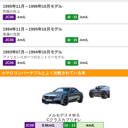
1995年11月～1996年10月モデル
性能の向上
JC08
-km/L
10・15
-km/L
1994年11月～1995年10月モデル
装備の充実
JC08
-km/L
10・15
-km/L
1993年07月～1994年10月モデル
アメリカンスポーツのエントリーモデル
JC08
-km/L
10・15
-km/L
カマロコンバーチブルとよく比較されている車
メルセデスＡＭＧ
Cクラスカブリオレ
JC08
8.9km/L
10・15
-km/L