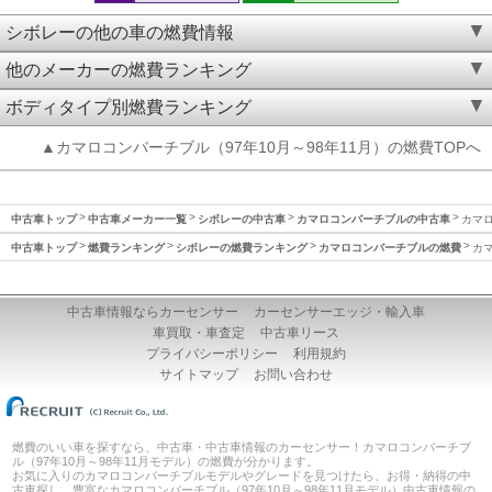
シボレーの他の車の燃費情報
他のメーカーの燃費ランキング
ボディタイプ別燃費ランキング
▲カマロコンバーチブル（97年10月～98年11月）の燃費TOPへ
中古車トップ
中古車メーカー一覧
シボレーの中古車
カマロコンバーチブルの中古車
カマロ
中古車トップ
燃費ランキング
シボレーの燃費ランキング
カマロコンバーチブルの燃費
カマ
中古車情報ならカーセンサー
カーセンサーエッジ・輸入車
車買取・車査定
中古車リース
プライバシーポリシー
利用規約
サイトマップ
お問い合わせ
燃費のいい車を探すなら、中古車・中古車情報のカーセンサー！カマロコンバーチブ
ル（97年10月～98年11月モデル）の燃費が分かります。
お気に入りのカマロコンバーチブルモデルやグレードを見つけたら、お得・納得の中
古車探し。豊富なカマロコンバーチブル（97年10月～98年11月モデル）中古車情報の