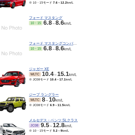
※ 10・15モード
7.6
～
12.2
km/L
フォード マスタング
6.8
8.6
10・15
～
km/L
フォード マスタングコンバーチブル
6.8
8.6
10・15
～
km/L
ジャガー XE
10.4
15.1
WLTC
～
km/L
11～1997/09
1995/11～1996/10
1994/11～1995/10
199
※ JC08モード
10.4
～
17.1
km/L
モード
6.6
～
7.6
km/L
-
-
JC08
JC08
km/L
km/L
ジープ ラングラー
8
10
WLTC
～
km/L
※ JC08モード
6.9
～
11.5
km/L
メルセデス・ベンツ SLクラス
9.5
12.8
JC08
～
km/L
※ 10・15モード
5.2
～
9
km/L