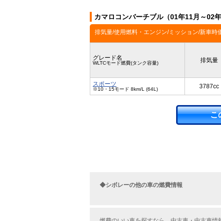
カマロコンバーチブル（01年11月～02
排気量/使用燃料・エンジン/ミッション/新車時
グレード名
排気量
WLTCモード燃費(タンク容量)
スポーツ
3787cc
※10・15モード 8km/L (64L)
こ
◆シボレーの他の車の燃費情報
燃費のいい車を探すなら、中古車・中古車情報