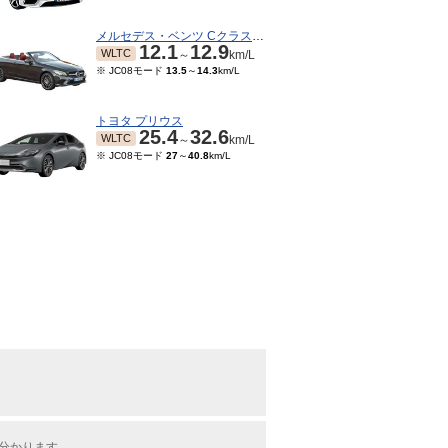
メルセデス・ベンツ Cクラスカブリオレ
12.1
12.9
WLTC
～
km/L
※ JC08モード
13.5
～
14.3
km/L
トヨタ プリウス
25.4
32.6
WLTC
～
km/L
※ JC08モード
27
～
40.8
km/L
が分かります。