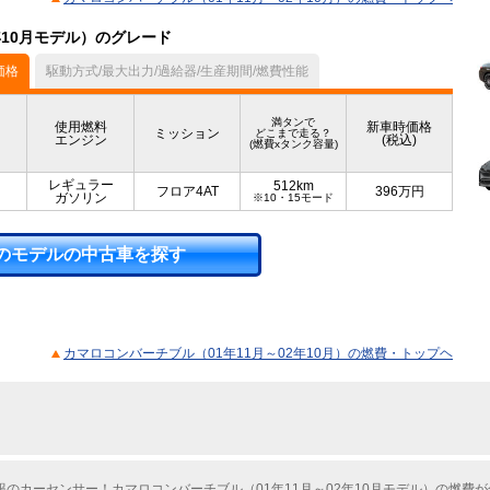
年10月モデル）のグレード
価格
駆動方式/最大出力/過給器/生産期間/燃費性能
満タンで
使用燃料
新車時価格
ミッション
どこまで走る？
エンジン
(税込)
(燃費xタンク容量)
レギュラー
512km
フロア4AT
396
万円
ガソリン
※10・15モード
のモデルの中古車を探す
カマロコンバーチブル（01年11月～02年10月）の燃費・トップヘ
のカーセンサー！カマロコンバーチブル（01年11月～02年10月モデル）の燃費