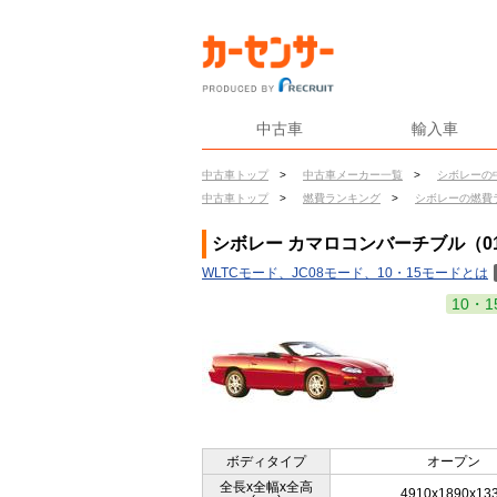
中古車
輸入車
中古車トップ
>
中古車メーカー一覧
>
シボレーの
中古車トップ
>
燃費ランキング
>
シボレーの燃費
シボレー カマロコンバーチブル（01
WLTCモード、JC08モード、10・15モードとは
10・1
ボディタイプ
オープン
全長x全幅x全高
4910x1890x13