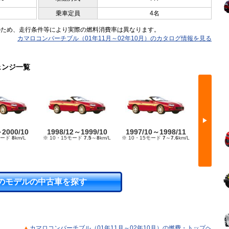
乗車定員
4名
のため、走行条件等により実際の燃料消費率は異なります。
カマロコンバーチブル（01年11月～02年10月）のカタログ情報を見る
ェンジ一覧
▶
～2000/10
1998/12～1999/10
1997/10～1998/11
1996/
モード
8
km/L
※ 10・15モード
7.5
～
8
km/L
※ 10・15モード
7
～
7.6
km/L
※ 10・15
のモデルの中古車を探す
カマロコンバーチブル（01年11月～02年10月）の燃費・トップヘ