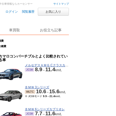
車・中古車情報ならカーセンサー
サイトマップ
ログイン
閲覧履歴
お気に入り
車買取
お役立ち記事
燃費
の燃費
カマロコンバーチブルとよく比較されてい
る車
メルセデスＡＭＧ Cクラスカブリオレ
8.9
11.4
JC08
～
km/L
ＢＭＷ 3シリーズ
10.6
15.6
WLTC
～
km/L
※ JC08モード
9.9
～
21.4
km/L
ＢＭＷ 6シリーズカブリオレ
7.7
11.6
JC08
～
km/L