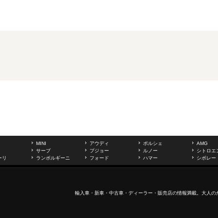
MINI
アウディ
ポルシェ
AMG
サーブ
プジョー
ルノー
シトロエ
ーリ
ランボルギーニ
フォード
ハマー
シボレー
輸入車
・新車・
中古車
・ディーラー・販売店の情報満載。大人の