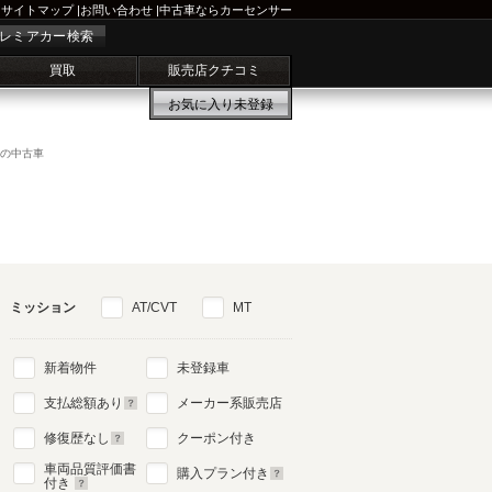
サイトマップ
|
お問い合わせ
|
中古車ならカーセンサー
レミアカー検索
買取
販売店クチコミ
お気に入り
未登録
)の中古車
ミッション
AT/CVT
MT
新着物件
未登録車
支払総額あり
メーカー系販売店
修復歴なし
クーポン付き
車両品質評価書
購入プラン付き
付き