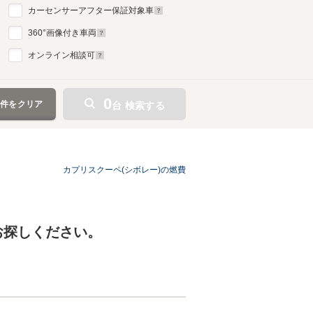
カーセンサーアフター保証対象車
360
°画像付き車両
オンライン相談可
0
条件をクリア
台 検索する
カプリスクーペ(シボレー)の燃費
お探しください。