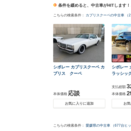
条件を緩めると、中古車がHITします
こちらの検索条件：
カプリスクーペの中古車 （
シボレー カプリスクーペ カ
シボレー 
プリス クーペ
ラッシッ
3
支払総額
応談
2
本体価格
本体価格
お気に入りに追加
お気
こちらの検索条件：
愛媛県の中古車 （677台ヒ