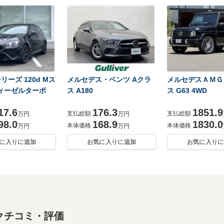
リーズ 120d Mス
メルセデス・ベンツ Aクラ
メルセデスＡＭＧ
ィーゼルターボ
ス A180
ス G63 4WD
17.6
176.3
1851.9
支払総額
支払総額
万円
万円
98.0
168.9
1830.0
本体価格
本体価格
万円
万円
に入りに追加
お気に入りに追加
お気に入りに
クチコミ・評価