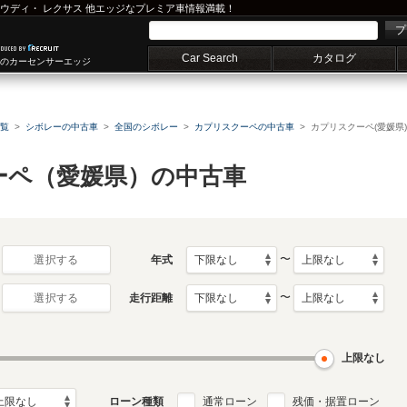
ウディ
・
レクサス
他エッジなプレミア車情報満載！
プ
Car Search
カタログ
車のカーセンサーエッジ
覧
シボレーの中古車
全国のシボレー
カプリスクーペの中古車
カプリスクーペ(愛媛県
ーペ（愛媛県）の中古車
〜
年式
選択する
〜
走行距離
選択する
上限なし
ローン種類
通常ローン
残価・据置ローン