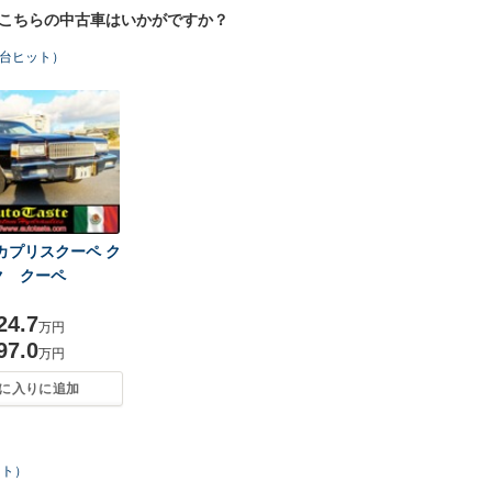
！こちらの中古車はいかがですか？
2台ヒット）
カプリスクーペ ク
ク クーペ
24.7
万円
97.0
万円
に入りに追加
ット）