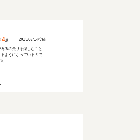
4
2013/02/14投稿
点
で再考の走りを楽しむこと
きるようになっているので
すめ
ペ