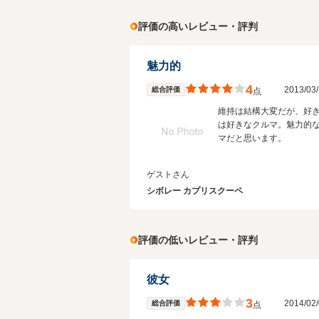
評価の高いレビュー・評判
魅力的
4
2013/0
総合評価
点
維持は結構大変だが、好
は好きなクルマ。魅力的
マだと思います。
ゲストさん
シボレー カプリスクーペ
評価の低いレビュー・評判
彼女
3
2014/0
総合評価
点