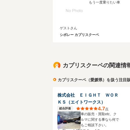
もう一度乗りたい車
ゲストさん
シボレー カプリスクーペ
カプリスクーペの関連情
カプリスクーペ（愛媛県）を扱う注目
株式会社 ＥＩＧＨＴ ＷＯＲ
ＫＳ（エイトワークス）
4.7
総合評価
点
車の販売・買取etc、ク
ルマに関する事なら何で
もご相談下さい。