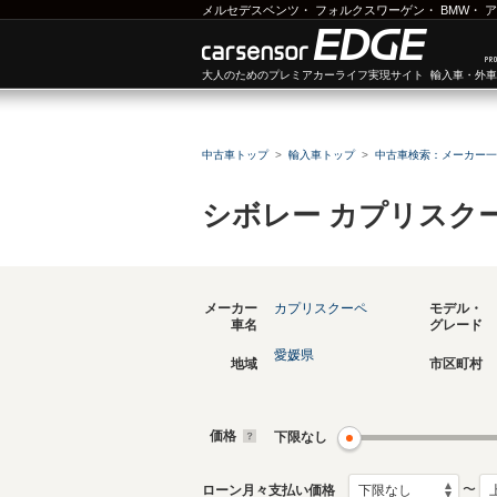
メルセデスベンツ
・
フォルクスワーゲン
・
BMW
・
ア
大人のためのプレミアカーライフ実現サイト 輸入車・外
中古車トップ
輸入車トップ
中古車検索：メーカー一
シボレー カプリスク
メーカー
カプリスクーペ
モデル・
車名
グレード
愛媛県
地域
市区町村
価格
下限なし
〜
ローン月々支払い価格