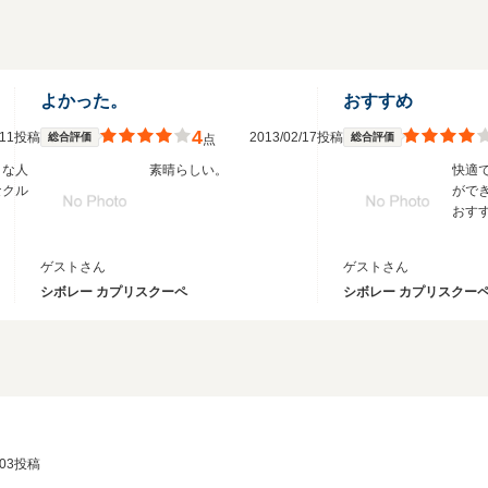
よかった。
おすすめ
4
3/11投稿
2013/02/17投稿
総合評価
総合評価
点
きな人
素晴らしい。
快適
なクル
がで
おす
ゲストさん
ゲストさん
シボレー カプリスクーペ
シボレー カプリスクー
2/03投稿