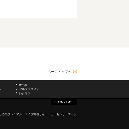
ページトップへ
オペル
ン
アルファロメオ
レクサス
ためのプレミアカーライフ実現サイト カーセンサーエッジ