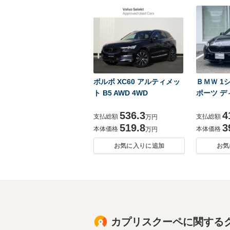
ボルボ XC60 アルティメッ
ＢＭＷ 1シ
ト B5 AWD 4WD
ポーツ デ
536.3
4
支払総額
支払総額
万円
519.8
3
本体価格
本体価格
万円
お気に入りに追加
お気
カプリスクーペに関する