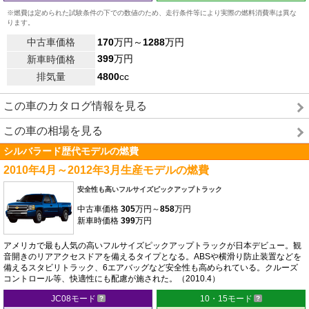
※燃費は定められた試験条件の下での数値のため、走行条件等により実際の燃料消費率は異な
ります。
中古車価格
170
万円～
1288
万円
399
万円
新車時価格
排気量
4800
cc
この車のカタログ情報を見る
この車の相場を見る
シルバラード歴代モデルの燃費
2010年4月～2012年3月生産モデルの燃費
安全性も高いフルサイズピックアップトラック
中古車価格
305
万円～
858
万円
新車時価格
399
万円
アメリカで最も人気の高いフルサイズピックアップトラックが日本デビュー。観
音開きのリアアクセスドアを備えるタイプとなる。ABSや横滑り防止装置などを
備えるスタビリトラック、6エアバッグなど安全性も高められている。クルーズ
コントロール等、快適性にも配慮が施された。（2010.4）
JC08モード
10・15モード