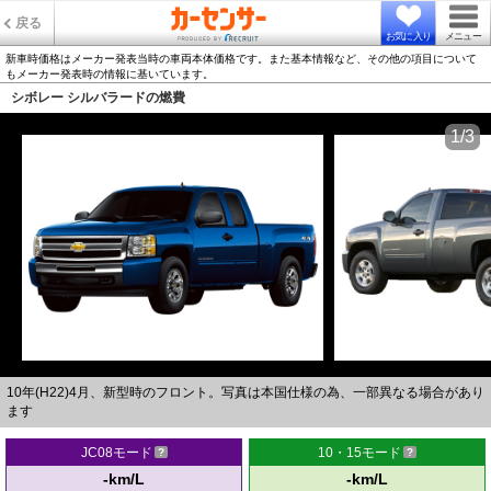
戻る
お気に入り
メニュー
新車時価格はメーカー発表当時の車両本体価格です。また基本情報など、その他の項目について
もメーカー発表時の情報に基いています。
シボレー シルバラードの燃費
1/3
10年(H22)4月、新型時のフロント。写真は本国仕様の為、一部異なる場合があり
ます
JC08モード
10・15モード
-km/L
-km/L