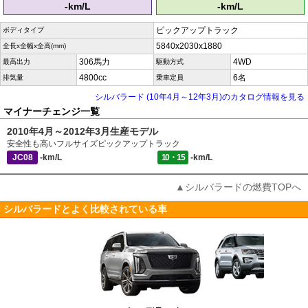
-km/L
-km/L
ピックアップトラック
ボディタイプ
5840x2030x1880
全長x全幅x全高(mm)
306馬力
4WD
最高出力
駆動方式
4800cc
6名
排気量
乗車定員
シルバラード (10年4月～12年3月)のカタログ情報を見る
マイナーチェンジ一覧
2010年4月～2012年3月生産モデル
安全性も高いフルサイズピックアップトラック
JC08
-km/L
10・15
-km/L
▲シルバラードの燃費TOPへ
シルバラードとよく比較されている車