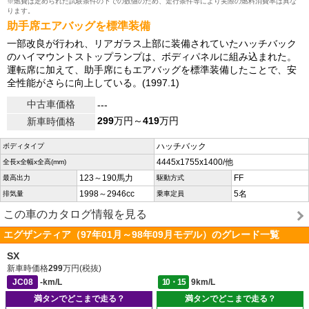
※燃費は定められた試験条件の下での数値のため、走行条件等により実際の燃料消費率は異な
ります。
助手席エアバッグを標準装備
一部改良が行われ、リアガラス上部に装備されていたハッチバック
のハイマウントストップランプは、ボディパネルに組み込まれた。
運転席に加えて、助手席にもエアバッグを標準装備したことで、安
全性能がさらに向上している。(1997.1)
中古車価格
---
299
万円～
419
万円
新車時価格
ハッチバック
ボディタイプ
4445x1755x1400/他
全長x全幅x全高(mm)
123～190馬力
FF
最高出力
駆動方式
1998～2946cc
5名
排気量
乗車定員
この車のカタログ情報を見る
エグザンティア（97年01月～98年09月モデル）のグレード一覧
SX
新車時価格
299
万円(税抜)
JC08
-km/L
10・15
9km/L
満タンでどこまで走る？
満タンでどこまで走る？