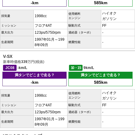
-km
585km
ハイオク
使用燃料
1998cc
排気量
エンジン
ガソリン
フロア4AT
FF
ミッション
駆動方式
123ps/5750rpm
-
最大出力
過給器（ターボ）
1997年01月～199
-
生産期間
燃費性能
8年09月
V-SX
新車時価格
339
万円(税抜)
JC08
-km/L
10・15
9km/L
満タンでどこまで走る？
満タンでどこまで走る？
-km
585km
ハイオク
使用燃料
1998cc
排気量
エンジン
ガソリン
フロア4AT
FF
ミッション
駆動方式
123ps/5750rpm
-
最大出力
過給器（ターボ）
1997年01月～199
-
生産期間
燃費性能
8年09月