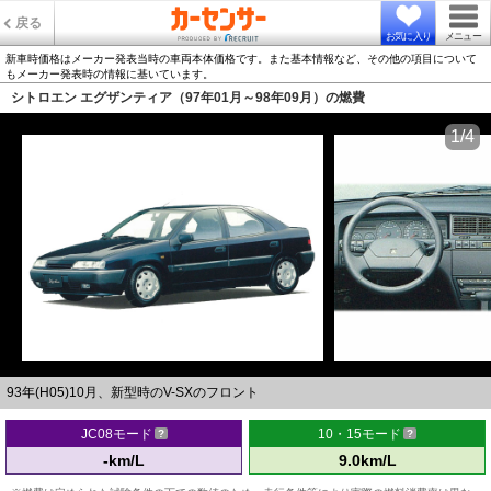
戻る
お気に入り
メニュー
新車時価格はメーカー発表当時の車両本体価格です。また基本情報など、その他の項目について
もメーカー発表時の情報に基いています。
シトロエン エグザンティア（97年01月～98年09月）の燃費
1/4
93年(H05)10月、新型時のV-SXのフロント
JC08モード
10・15モード
-km/L
9.0km/L