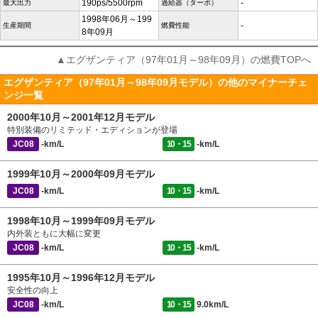
190ps/5500rpm
-
最大出力
過給器（ターボ）
1998年06月～199
-
生産期間
燃費性能
8年09月
▲エグザンティア（97年01月～98年09月）の燃費TOPへ
エグザンティア（97年01月～98年09月モデル）の他のマイナーチェ
ンジ一覧
2000年10月～2001年12月モデル
特別装備のリミテッド・エディションが登場
JC08
-km/L
10・15
-km/L
1999年10月～2000年09月モデル
JC08
-km/L
10・15
-km/L
1998年10月～1999年09月モデル
内外装ともに大幅に変更
JC08
-km/L
10・15
-km/L
1995年10月～1996年12月モデル
安全性の向上
JC08
-km/L
10・15
9.0km/L