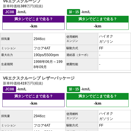
V6エクスクルーシブ
新車時価格
389
万円(税抜)
JC08
-km/L
10・15
-km/L
満タンでどこまで走る？
満タンでどこまで走る？
-km
-km
ハイオク
使用燃料
2946cc
排気量
エンジン
ガソリン
フロア4AT
FF
ミッション
駆動方式
190ps/5500rpm
-
最大出力
過給器（ターボ）
1998年06月～199
-
生産期間
燃費性能
8年09月
V6エクスクルーシブ レザーパッケージ
新車時価格
419
万円(税抜)
JC08
-km/L
10・15
-km/L
満タンでどこまで走る？
満タンでどこまで走る？
-km
-km
ハイオク
使用燃料
2946cc
排気量
エンジン
ガソリン
フロア4AT
FF
ミッション
駆動方式