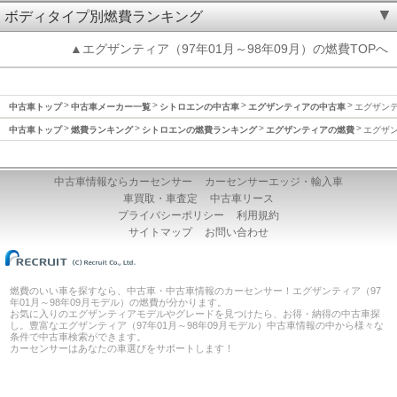
ボディタイプ別燃費ランキング
▲エグザンティア（97年01月～98年09月）の燃費TOPへ
中古車トップ
中古車メーカー一覧
シトロエンの中古車
エグザンティアの中古車
エグザンテ
中古車トップ
燃費ランキング
シトロエンの燃費ランキング
エグザンティアの燃費
エグザン
中古車情報ならカーセンサー
カーセンサーエッジ・輸入車
車買取・車査定
中古車リース
プライバシーポリシー
利用規約
サイトマップ
お問い合わせ
燃費のいい車を探すなら、中古車・中古車情報のカーセンサー！エグザンティア（97
年01月～98年09月モデル）の燃費が分かります。
お気に入りのエグザンティアモデルやグレードを見つけたら、お得・納得の中古車探
し。豊富なエグザンティア（97年01月～98年09月モデル）中古車情報の中から様々な
条件で中古車検索ができます。
カーセンサーはあなたの車選びをサポートします！