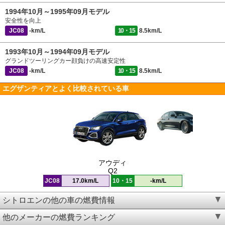
1994年10月～1995年09月モデル
安全性を向上
JC08
-km/L
10・15
8.5km/L
1993年10月～1994年09月モデル
グランドツーリングカー顔負けの高速安定性
JC08
-km/L
10・15
8.5km/L
エグザンティアとよく比較されている車
アウディ
Q2
JC08
17.0km/L
10・15
-km/L
シトロエンの他の車の燃費情報
他のメーカーの燃費ランキング