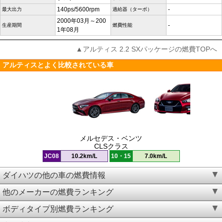
140ps/5600rpm
-
最大出力
過給器（ターボ）
2000年03月～200
-
生産期間
燃費性能
1年08月
▲アルティス 2.2 SXパッケージの燃費TOPへ
アルティスとよく比較されている車
メルセデス・ベンツ
CLSクラス
JC08
10.2km/L
10・15
7.0km/L
ダイハツの他の車の燃費情報
他のメーカーの燃費ランキング
ボディタイプ別燃費ランキング