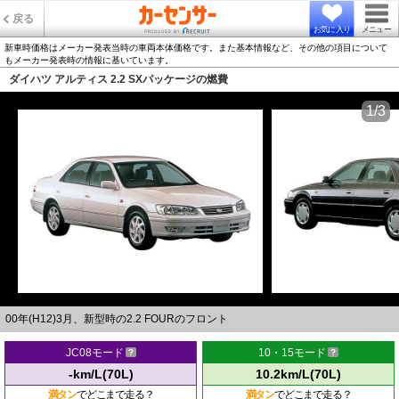
戻る
お気に入り
メニュー
新車時価格はメーカー発表当時の車両本体価格です。また基本情報など、その他の項目について
もメーカー発表時の情報に基いています。
ダイハツ アルティス 2.2 SXパッケージの燃費
1/3
00年(H12)3月、新型時の2.2 FOURのフロント
JC08モード
10・15モード
-km/L(70L)
10.2km/L(70L)
満タン
でどこまで走る？
満タン
でどこまで走る？