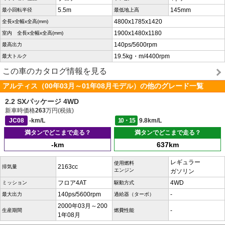
5.5m
145mm
最小回転半径
最低地上高
4800x1785x1420
全長x全幅x全高(mm)
1900x1480x1180
室内 全長x全幅x全高(mm)
140ps/5600rpm
最高出力
19.5kg・m/4400rpm
最大トルク
この車のカタログ情報を見る
アルティス（00年03月～01年08月モデル）の他のグレード一覧
2.2 SXパッケージ 4WD
新車時価格
263
万円(税抜)
JC08
-km/L
10・15
9.8km/L
満タンでどこまで走る？
満タンでどこまで走る？
-km
637km
レギュラー
使用燃料
2163cc
排気量
エンジン
ガソリン
フロア4AT
4WD
ミッション
駆動方式
140ps/5600rpm
-
最大出力
過給器（ターボ）
2000年03月～200
-
生産期間
燃費性能
1年08月