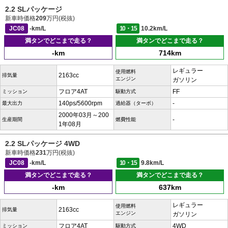
2.2 SLパッケージ
新車時価格
209
万円(税抜)
JC08
-km/L
10・15
10.2km/L
満タンでどこまで走る？
満タンでどこまで走る？
-km
714km
レギュラー
使用燃料
2163cc
排気量
エンジン
ガソリン
フロア4AT
FF
ミッション
駆動方式
140ps/5600rpm
-
最大出力
過給器（ターボ）
2000年03月～200
-
生産期間
燃費性能
1年08月
2.2 SLパッケージ 4WD
新車時価格
231
万円(税抜)
JC08
-km/L
10・15
9.8km/L
満タンでどこまで走る？
満タンでどこまで走る？
-km
637km
レギュラー
使用燃料
2163cc
排気量
エンジン
ガソリン
フロア4AT
4WD
ミッション
駆動方式