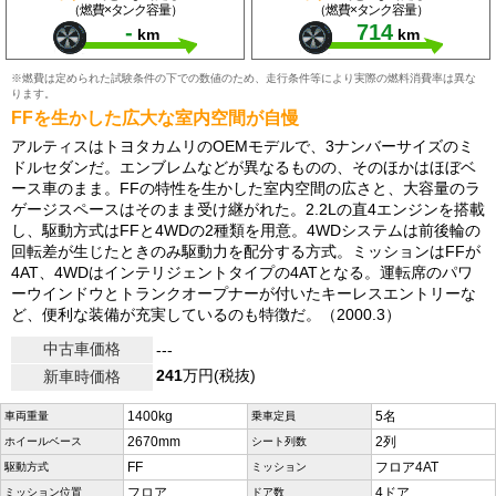
（燃費×タンク容量）
（燃費×タンク容量）
-
714
km
km
※燃費は定められた試験条件の下での数値のため、走行条件等により実際の燃料消費率は異な
ります。
FFを生かした広大な室内空間が自慢
アルティスはトヨタカムリのOEMモデルで、3ナンバーサイズのミ
ドルセダンだ。エンブレムなどが異なるものの、そのほかはほぼベ
ース車のまま。FFの特性を生かした室内空間の広さと、大容量のラ
ゲージスペースはそのまま受け継がれた。2.2Lの直4エンジンを搭載
し、駆動方式はFFと4WDの2種類を用意。4WDシステムは前後輪の
回転差が生じたときのみ駆動力を配分する方式。ミッションはFFが
4AT、4WDはインテリジェントタイプの4ATとなる。運転席のパワ
ーウインドウとトランクオープナーが付いたキーレスエントリーな
ど、便利な装備が充実しているのも特徴だ。（2000.3）
中古車価格
---
241
万円(税抜)
新車時価格
1400kg
5名
車両重量
乗車定員
2670mm
2列
ホイールベース
シート列数
FF
フロア4AT
駆動方式
ミッション
フロア
4ドア
ミッション位置
ドア数