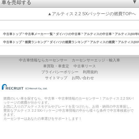
車を売却する
▲アルティス 2.2 SXパッケージの燃費TOPへ
中古車トップ
中古車メーカー一覧
ダイハツの中古車
アルティスの中古車
アルティス(00年
中古車トップ
燃費ランキング
ダイハツの燃費ランキング
アルティスの燃費
アルティス(00
中古車情報ならカーセンサー
カーセンサーエッジ・輸入車
車買取・車査定
中古車リース
プライバシーポリシー
利用規約
サイトマップ
お問い合わせ
燃費のいい車を探すなら、中古車・中古車情報のカーセンサー！アルティス 2.2 SXパ
ッケージの燃費が分かります。
お気に入りのアルティスモデルやグレードを見つけたら、お得・納得の中古車探し。
豊富なアルティス 2.2 SXパッケージ中古車情報の中から様々な条件で中古車検索がで
きます。
カーセンサーはあなたの車選びをサポートします！