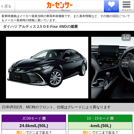
戻る
お気に入り
メニュー
新車時価格はメーカー発表当時の車両本体価格です。また基本情報など、その他の項目について
もメーカー発表時の情報に基いています。
ダイハツ アルティス 2.5 G E-Four 4WDの燃費
1/2
21年(R3)2月、MC時のフロント。仕様はグレードにより異なります
JC08モード
10・15モード
24.6km/L(50L)
-km/L(50L)
満タン
でどこまで走る？
満タン
でどこまで走る？