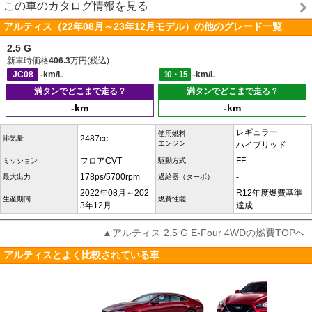
この車のカタログ情報を見る
アルティス（22年08月～23年12月モデル）の他のグレード一覧
2.5 G
新車時価格
406.3
万円(税込)
JC08
-km/L
10・15
-km/L
満タンでどこまで走る？
満タンでどこまで走る？
-km
-km
レギュラー
使用燃料
2487cc
排気量
エンジン
ハイブリッド
フロアCVT
FF
ミッション
駆動方式
178ps/5700rpm
-
最大出力
過給器（ターボ）
2022年08月～202
R12年度燃費基準
生産期間
燃費性能
3年12月
達成
▲アルティス 2.5 G E-Four 4WDの燃費TOPへ
アルティスとよく比較されている車