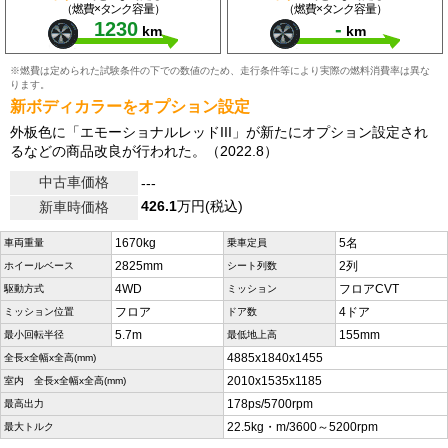
（燃費×タンク容量）
（燃費×タンク容量）
1230
-
km
km
※燃費は定められた試験条件の下での数値のため、走行条件等により実際の燃料消費率は異な
ります。
新ボディカラーをオプション設定
外板色に「エモーショナルレッドIII」が新たにオプション設定され
るなどの商品改良が行われた。（2022.8）
中古車価格
---
426.1
万円(税込)
新車時価格
1670kg
5名
車両重量
乗車定員
2825mm
2列
ホイールベース
シート列数
4WD
フロアCVT
駆動方式
ミッション
フロア
4ドア
ミッション位置
ドア数
5.7m
155mm
最小回転半径
最低地上高
4885x1840x1455
全長x全幅x全高(mm)
2010x1535x1185
室内 全長x全幅x全高(mm)
178ps/5700rpm
最高出力
22.5kg・m/3600～5200rpm
最大トルク