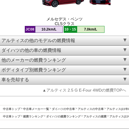
メルセデス・ベンツ
CLSクラス
JC08
10.2km/L
10・15
7.0km/L
アルティスの他のモデルの燃費情報
ダイハツの他の車の燃費情報
他のメーカーの燃費ランキング
ボディタイプ別燃費ランキング
車を売却する
▲アルティス 2.5 G E-Four 4WDの燃費TOPへ
中古車トップ
中古車メーカー一覧
ダイハツの中古車
アルティスの中古車
アルティス(22年
中古車トップ
燃費ランキング
ダイハツの燃費ランキング
アルティスの燃費
アルティス(22