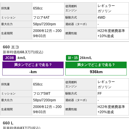
レギュラー
使用燃料
658cc
排気量
エンジン
ガソリン
フロア4AT
4WD
ミッション
駆動方式
58ps/7200rpm
-
最大出力
過給器（ターボ）
2006年12月～200
H22年度燃費基準
生産期間
燃費性能
9年03月
+10%達成
660 エコ
新車時価格
68.3
万円(税込)
JC08
-km/L
10・15
26km/L
満タンでどこまで走る？
満タンでどこまで走る？
-km
936km
レギュラー
使用燃料
658cc
排気量
エンジン
ガソリン
フロア5MT
FF
ミッション
駆動方式
58ps/7200rpm
-
最大出力
過給器（ターボ）
2006年12月～200
H22年度燃費基準
生産期間
燃費性能
9年03月
+20%達成
660 L
新車時価格
83
万円(税込)