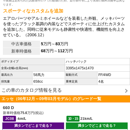
※燃費は定められた試験条件の下での数値のため、走行条件等により実際の燃料消費率は異な
ります。
スポーティなカスタムを追加
エアロパーツやアルミホイールなどを装着した外観、メッキパーツ
を使ったブラック基調の内装などでスポーティに仕上げたカスタム
を追加した。同時に従来モデルも静粛性や快適性、機能性を向上さ
せている。（2006.12）
中古車価格
5
万円～
83
万円
68
万円～
112
万円
新車時価格
ハッチバック
ボディタイプ
3395x1475x1470
全長x全幅x全高(mm)
58馬力
FF/4WD
最高出力
駆動方式
658cc
4名
排気量
乗車定員
この車のカタログ情報を見る
エッセ（06年12月～09年03月モデル）のグレード一覧
660 D
新車時価格
75.6
万円(税込)
JC08
-km/L
10・15
21km/L
満タンでどこまで走る？
満タンでどこまで走る？