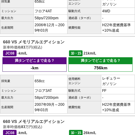
658cc
排気量
エンジン
ガソリン
フロア4AT
4WD
ミッション
駆動方式
58ps/7200rpm
-
最大出力
過給器（ターボ）
2006年12月～200
H22年度燃費基準
生産期間
燃費性能
9年03月
+10%達成
660 VS メモリアルエディション
新車時価格
83
万円(税込)
JC08
-km/L
10・15
21km/L
満タンでどこまで走る？
満タンでどこまで走る？
-km
756km
レギュラー
使用燃料
658cc
排気量
エンジン
ガソリン
フロア3AT
FF
ミッション
駆動方式
58ps/7200rpm
-
最大出力
過給器（ターボ）
2007年09月～200
H22年度燃費基準
生産期間
燃費性能
9年03月
+10%達成
660 VS メモリアルエディション
新車時価格
83
万円(税込)
JC08
-km/L
10・15
26km/L