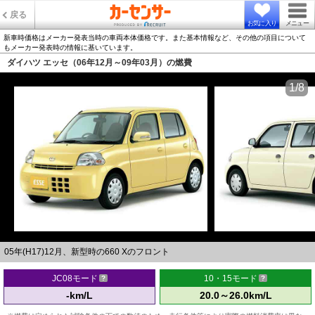
戻る
お気に入り
メニュー
新車時価格はメーカー発表当時の車両本体価格です。また基本情報など、その他の項目について
もメーカー発表時の情報に基いています。
ダイハツ エッセ（06年12月～09年03月）の燃費
1/8
05年(H17)12月、新型時の660 Xのフロント
JC08モード
10・15モード
-km/L
20.0～26.0km/L