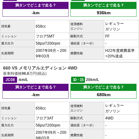
満タンでどこまで走る？
満タンでどこまで走る？
-km
936km
レギュラー
使用燃料
658cc
排気量
エンジン
ガソリン
フロア5MT
FF
ミッション
駆動方式
58ps/7200rpm
-
最大出力
過給器（ターボ）
2007年09月～200
H22年度燃費基準
生産期間
燃費性能
9年03月
+20%達成
660 VS メモリアルエディション 4WD
新車時価格
96.6
万円(税込)
JC08
-km/L
10・15
20km/L
満タンでどこまで走る？
満タンでどこまで走る？
-km
680km
レギュラー
使用燃料
658cc
排気量
エンジン
ガソリン
フロア3AT
4WD
ミッション
駆動方式
58ps/7200rpm
-
最大出力
過給器（ターボ）
2007年09月～200
-
生産期間
燃費性能
9年03月