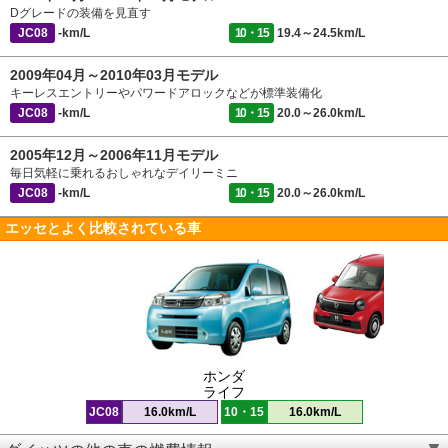
Dグレードの装備を見直す
JC08
-km/L
10・15
19.4～24.5km/L
2009年04月～2010年03月モデル
キーレスエントリーやパワードアロックなどが標準装備化
JC08
-km/L
10・15
20.0～26.0km/L
2005年12月～2006年11月モデル
毎日気軽に乗れるおしゃれなデイリーミニ
JC08
-km/L
10・15
20.0～26.0km/L
エッセとよく比較されている車
ホンダ
ライフ
JC08
16.0km/L
10・15
16.0km/L