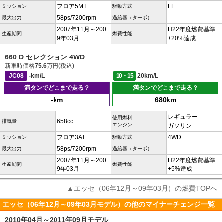
フロア5MT
FF
ミッション
駆動方式
58ps/7200rpm
-
最大出力
過給器（ターボ）
2007年11月～200
H22年度燃費基準
生産期間
燃費性能
9年03月
+20%達成
660 D セレクション 4WD
新車時価格
75.6
万円(税込)
JC08
-km/L
10・15
20km/L
満タンでどこまで走る？
満タンでどこまで走る？
-km
680km
レギュラー
使用燃料
658cc
排気量
エンジン
ガソリン
フロア3AT
4WD
ミッション
駆動方式
58ps/7200rpm
-
最大出力
過給器（ターボ）
2007年11月～200
H22年度燃費基準
生産期間
燃費性能
9年03月
+5%達成
▲エッセ（06年12月～09年03月）の燃費TOPへ
エッセ（06年12月～09年03月モデル）の他のマイナーチェンジ一覧
2010年04月～2011年09月モデル