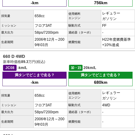
-km
756km
レギュラー
使用燃料
658cc
排気量
エンジン
ガソリン
フロア3AT
FF
ミッション
駆動方式
58ps/7200rpm
-
最大出力
過給器（ターボ）
2006年12月～200
H22年度燃費基準
生産期間
燃費性能
9年03月
+10%達成
660 D 4WD
新車時価格
89.3
万円(税込)
JC08
-km/L
10・15
20km/L
満タンでどこまで走る？
満タンでどこまで走る？
-km
680km
レギュラー
使用燃料
658cc
排気量
エンジン
ガソリン
フロア3AT
4WD
ミッション
駆動方式
58ps/7200rpm
-
最大出力
過給器（ターボ）
2006年12月～200
-
生産期間
燃費性能
9年03月