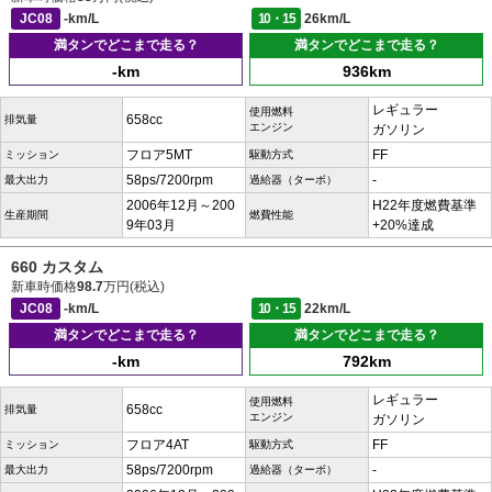
JC08
-km/L
10・15
26km/L
満タンでどこまで走る？
満タンでどこまで走る？
-km
936km
レギュラー
使用燃料
658cc
排気量
エンジン
ガソリン
フロア5MT
FF
ミッション
駆動方式
58ps/7200rpm
-
最大出力
過給器（ターボ）
2006年12月～200
H22年度燃費基準
生産期間
燃費性能
9年03月
+20%達成
660 カスタム
新車時価格
98.7
万円(税込)
JC08
-km/L
10・15
22km/L
満タンでどこまで走る？
満タンでどこまで走る？
-km
792km
レギュラー
使用燃料
658cc
排気量
エンジン
ガソリン
フロア4AT
FF
ミッション
駆動方式
58ps/7200rpm
-
最大出力
過給器（ターボ）