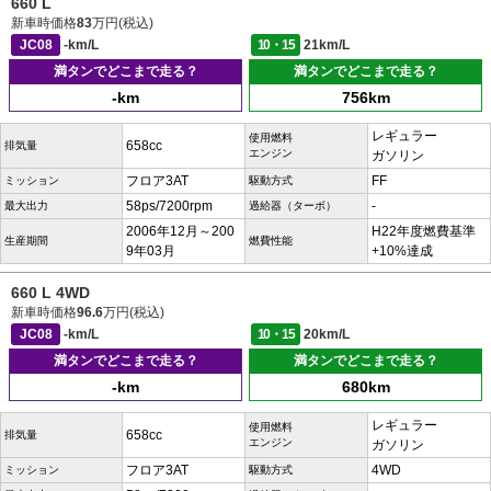
660 L
新車時価格
83
万円(税込)
JC08
-km/L
10・15
21km/L
満タンでどこまで走る？
満タンでどこまで走る？
-km
756km
レギュラー
使用燃料
658cc
排気量
エンジン
ガソリン
フロア3AT
FF
ミッション
駆動方式
58ps/7200rpm
-
最大出力
過給器（ターボ）
2006年12月～200
H22年度燃費基準
生産期間
燃費性能
9年03月
+10%達成
660 L 4WD
新車時価格
96.6
万円(税込)
JC08
-km/L
10・15
20km/L
満タンでどこまで走る？
満タンでどこまで走る？
-km
680km
レギュラー
使用燃料
658cc
排気量
エンジン
ガソリン
フロア3AT
4WD
ミッション
駆動方式