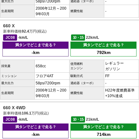
58ps/7200rpm
-
最大出力
過給器（ターボ）
2006年12月～200
-
生産期間
燃費性能
9年03月
660 X
新車時価格
92.4
万円(税込)
JC08
-km/L
10・15
22km/L
満タンでどこまで走る？
満タンでどこまで走る？
-km
792km
レギュラー
使用燃料
658cc
排気量
エンジン
ガソリン
フロア4AT
FF
ミッション
駆動方式
58ps/7200rpm
-
最大出力
過給器（ターボ）
2006年12月～200
H22年度燃費基準
生産期間
燃費性能
9年03月
+10%達成
660 X 4WD
新車時価格
106.1
万円(税込)
JC08
-km/L
10・15
21km/L
満タンでどこまで走る？
満タンでどこまで走る？
-km
714km