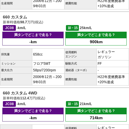
2006年12月～200
H22年度燃費基準
生産期間
燃費性能
9年03月
+10%達成
660 カスタム
新車時価格
98.7
万円(税込)
JC08
-km/L
10・15
25km/L
満タンでどこまで走る？
満タンでどこまで走る？
-km
900km
レギュラー
使用燃料
658cc
排気量
エンジン
ガソリン
フロア5MT
FF
ミッション
駆動方式
58ps/7200rpm
-
最大出力
過給器（ターボ）
2006年12月～200
H22年度燃費基準
生産期間
燃費性能
9年03月
+20%達成
660 カスタム 4WD
新車時価格
112.4
万円(税込)
JC08
-km/L
10・15
21km/L
満タンでどこまで走る？
満タンでどこまで走る？
-km
714km
レギュラー
使用燃料