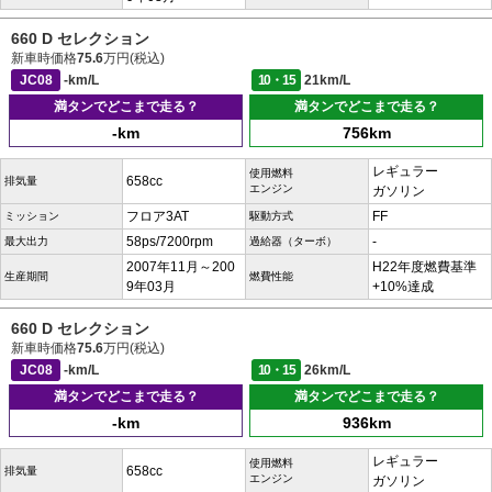
660 D セレクション
新車時価格
75.6
万円(税込)
JC08
-km/L
10・15
21km/L
満タンでどこまで走る？
満タンでどこまで走る？
-km
756km
レギュラー
使用燃料
658cc
排気量
エンジン
ガソリン
フロア3AT
FF
ミッション
駆動方式
58ps/7200rpm
-
最大出力
過給器（ターボ）
2007年11月～200
H22年度燃費基準
生産期間
燃費性能
9年03月
+10%達成
660 D セレクション
新車時価格
75.6
万円(税込)
JC08
-km/L
10・15
26km/L
満タンでどこまで走る？
満タンでどこまで走る？
-km
936km
レギュラー
使用燃料
658cc
排気量
エンジン
ガソリン