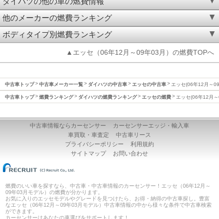
ダイハツの他の車の燃費情報
他のメーカーの燃費ランキング
ボディタイプ別燃費ランキング
▲エッセ（06年12月～09年03月）の燃費TOPへ
中古車トップ
中古車メーカー一覧
ダイハツの中古車
エッセの中古車
エッセ(06年12月～0
中古車トップ
燃費ランキング
ダイハツの燃費ランキング
エッセの燃費
エッセ(06年12月～
中古車情報ならカーセンサー
カーセンサーエッジ・輸入車
車買取・車査定
中古車リース
プライバシーポリシー
利用規約
サイトマップ
お問い合わせ
燃費のいい車を探すなら、中古車・中古車情報のカーセンサー！エッセ（06年12月～
09年03月モデル）の燃費が分かります。
お気に入りのエッセモデルやグレードを見つけたら、お得・納得の中古車探し。豊富
なエッセ（06年12月～09年03月モデル）中古車情報の中から様々な条件で中古車検索
ができます。
カーセンサーはあなたの車選びをサポートします！