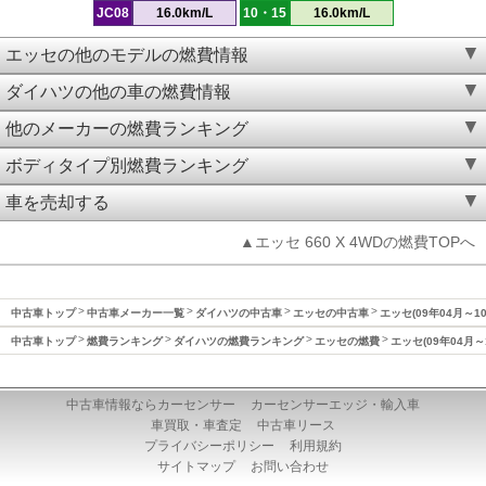
JC08
16.0km/L
10・15
16.0km/L
エッセの他のモデルの燃費情報
ダイハツの他の車の燃費情報
他のメーカーの燃費ランキング
ボディタイプ別燃費ランキング
車を売却する
▲エッセ 660 X 4WDの燃費TOPへ
中古車トップ
中古車メーカー一覧
ダイハツの中古車
エッセの中古車
エッセ(09年04月～1
中古車トップ
燃費ランキング
ダイハツの燃費ランキング
エッセの燃費
エッセ(09年04月～
中古車情報ならカーセンサー
カーセンサーエッジ・輸入車
車買取・車査定
中古車リース
プライバシーポリシー
利用規約
サイトマップ
お問い合わせ