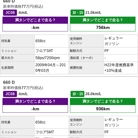
660 D
新車時価格
77
万円(税込)
JC08
-km/L
10・15
21.0km/L
満タンでどこまで走る？
満タンでどこまで走る？
-km
756km
レギュラー
使用燃料
658cc
排気量
エンジン
ガソリン
フロア3AT
FF
ミッション
駆動方式
58ps/7200rpm
-
最大出力
過給器（ターボ）
2009年04月～201
H22年度燃費基準
生産期間
燃費性能
0年03月
+10%達成
660 D
新車時価格
77
万円(税込)
JC08
-km/L
10・15
26.0km/L
満タンでどこまで走る？
満タンでどこまで走る？
-km
936km
レギュラー
使用燃料
658cc
排気量
エンジン
ガソリン
フロア5MT
FF
ミッション
駆動方式