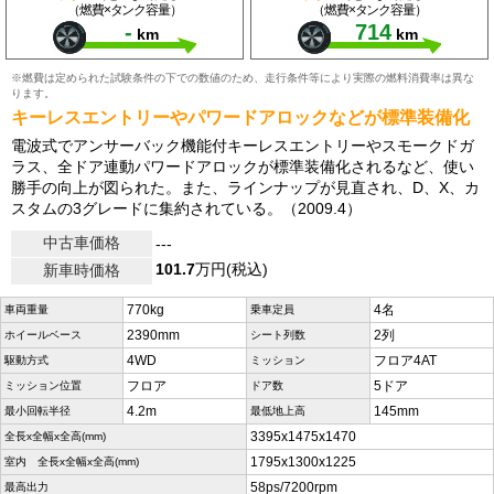
（燃費×タンク容量）
（燃費×タンク容量）
-
714
km
km
※燃費は定められた試験条件の下での数値のため、走行条件等により実際の燃料消費率は異な
ります。
キーレスエントリーやパワードアロックなどが標準装備化
電波式でアンサーバック機能付キーレスエントリーやスモークドガ
ラス、全ドア連動パワードアロックが標準装備化されるなど、使い
勝手の向上が図られた。また、ラインナップが見直され、D、X、カ
スタムの3グレードに集約されている。（2009.4）
中古車価格
---
101.7
万円(税込)
新車時価格
770kg
4名
車両重量
乗車定員
2390mm
2列
ホイールベース
シート列数
4WD
フロア4AT
駆動方式
ミッション
フロア
5ドア
ミッション位置
ドア数
4.2m
145mm
最小回転半径
最低地上高
3395x1475x1470
全長x全幅x全高(mm)
1795x1300x1225
室内 全長x全幅x全高(mm)
58ps/7200rpm
最高出力