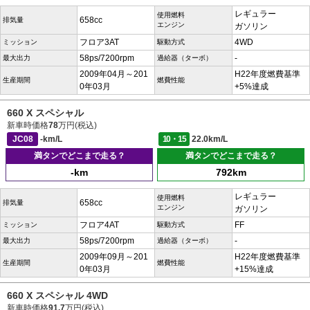
レギュラー
使用燃料
658cc
排気量
エンジン
ガソリン
フロア3AT
4WD
ミッション
駆動方式
58ps/7200rpm
-
最大出力
過給器（ターボ）
2009年04月～201
H22年度燃費基準
生産期間
燃費性能
0年03月
+5%達成
660 X スペシャル
新車時価格
78
万円(税込)
JC08
-km/L
10・15
22.0km/L
満タンでどこまで走る？
満タンでどこまで走る？
-km
792km
レギュラー
使用燃料
658cc
排気量
エンジン
ガソリン
フロア4AT
FF
ミッション
駆動方式
58ps/7200rpm
-
最大出力
過給器（ターボ）
2009年09月～201
H22年度燃費基準
生産期間
燃費性能
0年03月
+15%達成
660 X スペシャル 4WD
新車時価格
91.7
万円(税込)