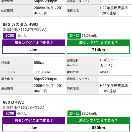
58ps/7200rpm
-
最大出力
過給器（ターボ）
2009年04月～201
H22年度燃費基準
生産期間
燃費性能
0年03月
+20%達成
660 カスタム 4WD
新車時価格
112.7
万円(税込)
JC08
-km/L
10・15
21.0km/L
満タンでどこまで走る？
満タンでどこまで走る？
-km
714km
レギュラー
使用燃料
658cc
排気量
エンジン
ガソリン
フロア4AT
4WD
ミッション
駆動方式
58ps/7200rpm
-
最大出力
過給器（ターボ）
2009年04月～201
H22年度燃費基準
生産期間
燃費性能
0年03月
+10%達成
660 D 4WD
新車時価格
90.7
万円(税込)
JC08
-km/L
10・15
20.0km/L
満タンでどこまで走る？
満タンでどこまで走る？
-km
680km