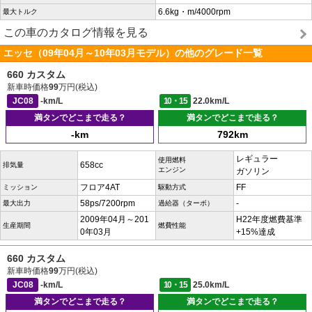
6.6kg・m/4000rpm
最大トルク
この車のカタログ情報を見る
エッセ（09年04月～10年03月モデル）の他のグレード一覧
660 カスタム
新車時価格
99
万円(税込)
JC08
-km/L
10・15
22.0km/L
満タンでどこまで走る？
満タンでどこまで走る？
-km
792km
レギュラー
使用燃料
658cc
排気量
エンジン
ガソリン
フロア4AT
FF
ミッション
駆動方式
58ps/7200rpm
-
最大出力
過給器（ターボ）
2009年04月～201
H22年度燃費基準
生産期間
燃費性能
0年03月
+15%達成
660 カスタム
新車時価格
99
万円(税込)
JC08
-km/L
10・15
25.0km/L
満タンでどこまで走る？
満タンでどこまで走る？