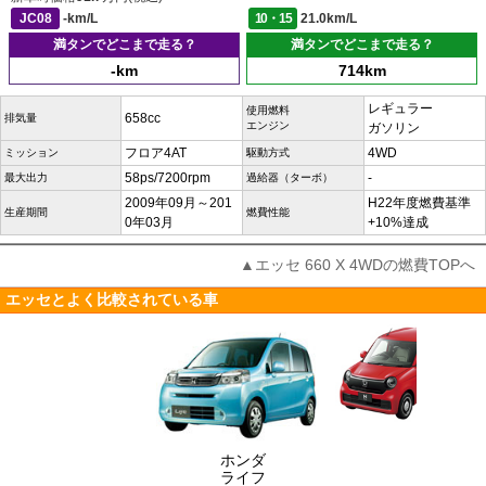
JC08
-km/L
10・15
21.0km/L
満タンでどこまで走る？
満タンでどこまで走る？
-km
714km
レギュラー
使用燃料
658cc
排気量
エンジン
ガソリン
フロア4AT
4WD
ミッション
駆動方式
58ps/7200rpm
-
最大出力
過給器（ターボ）
2009年09月～201
H22年度燃費基準
生産期間
燃費性能
0年03月
+10%達成
▲エッセ 660 X 4WDの燃費TOPへ
エッセとよく比較されている車
ホンダ
ライフ