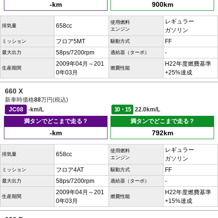
-km
900km
レギュラー
使用燃料
658cc
排気量
エンジン
ガソリン
フロア5MT
FF
ミッション
駆動方式
58ps/7200rpm
-
最大出力
過給器（ターボ）
2009年04月～201
H22年度燃費基準
生産期間
燃費性能
0年03月
+25%達成
660 X
新車時価格
88
万円(税込)
JC08
-km/L
10・15
22.0km/L
満タンでどこまで走る？
満タンでどこまで走る？
-km
792km
レギュラー
使用燃料
658cc
排気量
エンジン
ガソリン
フロア4AT
FF
ミッション
駆動方式
58ps/7200rpm
-
最大出力
過給器（ターボ）
2009年04月～201
H22年度燃費基準
生産期間
燃費性能
0年03月
+15%達成