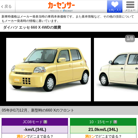
戻る
お気に入り
メニュー
新車時価格はメーカー発表当時の車両本体価格です。また基本情報など、その他の項目について
もメーカー発表時の情報に基いています。
ダイハツ エッセ 660 X 4WDの燃費
1/8
05年(H17)12月、新型時の660 Xのフロント
JC08モード
10・15モード
-km/L(34L)
21.0km/L(34L)
満タン
でどこまで走る？
満タン
でどこまで走る？