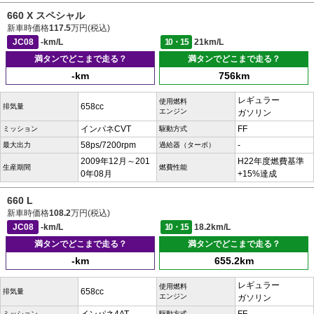
660 X スペシャル
新車時価格
117.5
万円(税込)
JC08
-km/L
10・15
21km/L
満タンでどこまで走る？
満タンでどこまで走る？
-km
756km
レギュラー
使用燃料
658cc
排気量
エンジン
ガソリン
インパネCVT
FF
ミッション
駆動方式
58ps/7200rpm
-
最大出力
過給器（ターボ）
2009年12月～201
H22年度燃費基準
生産期間
燃費性能
0年08月
+15%達成
660 L
新車時価格
108.2
万円(税込)
JC08
-km/L
10・15
18.2km/L
満タンでどこまで走る？
満タンでどこまで走る？
-km
655.2km
レギュラー
使用燃料
658cc
排気量
エンジン
ガソリン
ミッション
駆動方式