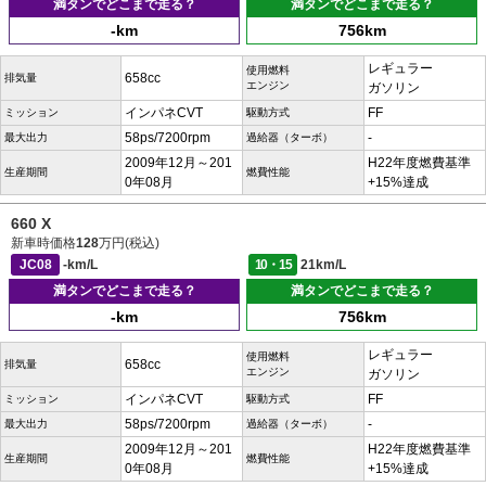
満タンでどこまで走る？
満タンでどこまで走る？
-km
756km
レギュラー
使用燃料
658cc
排気量
エンジン
ガソリン
インパネCVT
FF
ミッション
駆動方式
58ps/7200rpm
-
最大出力
過給器（ターボ）
2009年12月～201
H22年度燃費基準
生産期間
燃費性能
0年08月
+15%達成
660 X
新車時価格
128
万円(税込)
JC08
-km/L
10・15
21km/L
満タンでどこまで走る？
満タンでどこまで走る？
-km
756km
レギュラー
使用燃料
658cc
排気量
エンジン
ガソリン
インパネCVT
FF
ミッション
駆動方式
58ps/7200rpm
-
最大出力
過給器（ターボ）
2009年12月～201
H22年度燃費基準
生産期間
燃費性能
0年08月
+15%達成