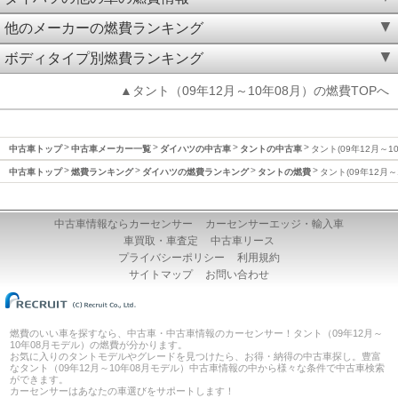
他のメーカーの燃費ランキング
ボディタイプ別燃費ランキング
▲タント（09年12月～10年08月）の燃費TOPへ
中古車トップ
中古車メーカー一覧
ダイハツの中古車
タントの中古車
タント(09年12月～1
中古車トップ
燃費ランキング
ダイハツの燃費ランキング
タントの燃費
タント(09年12月～
中古車情報ならカーセンサー
カーセンサーエッジ・輸入車
車買取・車査定
中古車リース
プライバシーポリシー
利用規約
サイトマップ
お問い合わせ
燃費のいい車を探すなら、中古車・中古車情報のカーセンサー！タント（09年12月～
10年08月モデル）の燃費が分かります。
お気に入りのタントモデルやグレードを見つけたら、お得・納得の中古車探し。豊富
なタント（09年12月～10年08月モデル）中古車情報の中から様々な条件で中古車検索
ができます。
カーセンサーはあなたの車選びをサポートします！