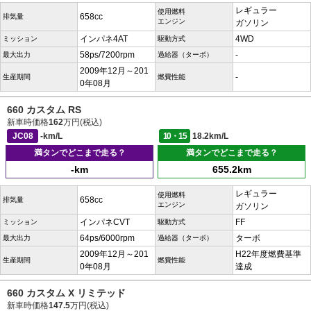
レギュラー
使用燃料
658cc
排気量
エンジン
ガソリン
インパネ4AT
4WD
ミッション
駆動方式
58ps/7200rpm
-
最大出力
過給器（ターボ）
2009年12月～201
-
生産期間
燃費性能
0年08月
660 カスタム RS
新車時価格
162
万円(税込)
JC08
-km/L
10・15
18.2km/L
満タンでどこまで走る？
満タンでどこまで走る？
-km
655.2km
レギュラー
使用燃料
658cc
排気量
エンジン
ガソリン
インパネCVT
FF
ミッション
駆動方式
64ps/6000rpm
ターボ
最大出力
過給器（ターボ）
2009年12月～201
H22年度燃費基準
生産期間
燃費性能
0年08月
達成
660 カスタム X リミテッド
新車時価格
147.5
万円(税込)