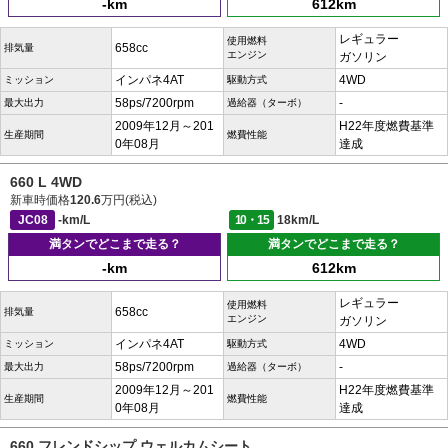
-km
612km
レギュラー
使用燃料
658cc
排気量
エンジン
ガソリン
インパネ4AT
4WD
ミッション
駆動方式
58ps/7200rpm
-
最大出力
過給器（ターボ）
2009年12月～201
H22年度燃費基準
生産期間
燃費性能
0年08月
達成
660 L 4WD
新車時価格
120.6
万円(税込)
JC08
-km/L
10・15
18km/L
満タンでどこまで走る？
満タンでどこまで走る？
-km
612km
レギュラー
使用燃料
658cc
排気量
エンジン
ガソリン
インパネ4AT
4WD
ミッション
駆動方式
58ps/7200rpm
-
最大出力
過給器（ターボ）
2009年12月～201
H22年度燃費基準
生産期間
燃費性能
0年08月
達成
660 フレンドシップ ウェルカムシート