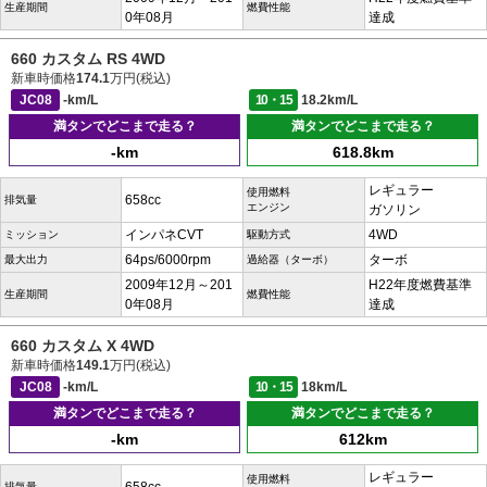
生産期間
燃費性能
0年08月
達成
660 カスタム RS 4WD
新車時価格
174.1
万円(税込)
JC08
-km/L
10・15
18.2km/L
満タンでどこまで走る？
満タンでどこまで走る？
-km
618.8km
レギュラー
使用燃料
658cc
排気量
エンジン
ガソリン
インパネCVT
4WD
ミッション
駆動方式
64ps/6000rpm
ターボ
最大出力
過給器（ターボ）
2009年12月～201
H22年度燃費基準
生産期間
燃費性能
0年08月
達成
660 カスタム X 4WD
新車時価格
149.1
万円(税込)
JC08
-km/L
10・15
18km/L
満タンでどこまで走る？
満タンでどこまで走る？
-km
612km
レギュラー
使用燃料
排気量