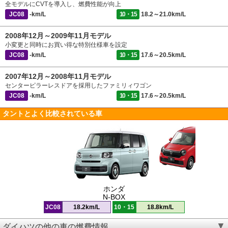
全モデルにCVTを導入し、燃費性能が向上
JC08
-km/L
10・15
18.2～21.0km/L
2008年12月～2009年11月モデル
小変更と同時にお買い得な特別仕様車を設定
JC08
-km/L
10・15
17.6～20.5km/L
2007年12月～2008年11月モデル
センターピラーレスドアを採用したファミリィワゴン
JC08
-km/L
10・15
17.6～20.5km/L
タントとよく比較されている車
ホンダ
N-BOX
JC08
18.2km/L
10・15
18.8km/L
ダイハツの他の車の燃費情報