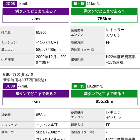
JC08
-km/L
10・15
21km/L
満タンでどこまで走る？
満タンでどこまで走る？
-km
756km
レギュラー
使用燃料
658cc
排気量
エンジン
ガソリン
インパネCVT
FF
ミッション
駆動方式
58ps/7200rpm
-
最大出力
過給器（ターボ）
2009年12月～201
H22年度燃費基準
生産期間
燃費性能
0年08月
+15%達成
660 カスタム X
新車時価格
137
万円(税込)
JC08
-km/L
10・15
18.2km/L
満タンでどこまで走る？
満タンでどこまで走る？
-km
655.2km
レギュラー
使用燃料
658cc
排気量
エンジン
ガソリン
インパネ4AT
FF
ミッション
駆動方式
58ps/7200rpm
-
最大出力
過給器（ターボ）
2009年12月～201
H22年度燃費基準