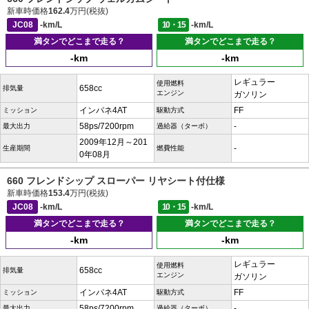
新車時価格
162.4
万円(税抜)
JC08
-km/L
10・15
-km/L
満タンでどこまで走る？
満タンでどこまで走る？
-km
-km
レギュラー
使用燃料
658cc
排気量
エンジン
ガソリン
インパネ4AT
FF
ミッション
駆動方式
58ps/7200rpm
-
最大出力
過給器（ターボ）
2009年12月～201
-
生産期間
燃費性能
0年08月
660 フレンドシップ スローパー リヤシート付仕様
新車時価格
153.4
万円(税抜)
JC08
-km/L
10・15
-km/L
満タンでどこまで走る？
満タンでどこまで走る？
-km
-km
レギュラー
使用燃料
658cc
排気量
エンジン
ガソリン
インパネ4AT
FF
ミッション
駆動方式
58ps/7200rpm
-
最大出力
過給器（ターボ）