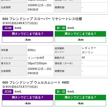
2009年12月～201
-
生産期間
燃費性能
0年08月
660 フレンドシップ スローパー リヤシートレス仕様
新車時価格
149.9
万円(税抜)
JC08
-km/L
10・15
-km/L
満タンでどこまで走る？
満タンでどこまで走る？
-km
-km
レギュラー
使用燃料
658cc
排気量
エンジン
ガソリン
インパネ4AT
FF
ミッション
駆動方式
58ps/7200rpm
-
最大出力
過給器（ターボ）
2009年12月～201
-
生産期間
燃費性能
0年08月
660 フレンドシップ ウェルカムシート 4WD
新車時価格
173.9
万円(税抜)
JC08
-km/L
10・15
-km/L
満タンでどこまで走る？
満タンでどこまで走る？
-km
-km