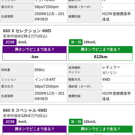
インパネ4AT
FF
58ps/7200rpm
-
最大出力
過給器（ターボ）
2009年12月～201
H22年度燃費基準
生産期間
燃費性能
0年08月
達成
660 X セレクション 4WD
新車時価格
139.1
万円(税込)
JC08
-km/L
10・15
18km/L
満タンでどこまで走る？
満タンでどこまで走る？
-km
612km
レギュラー
使用燃料
658cc
排気量
エンジン
ガソリン
インパネ4AT
4WD
ミッション
駆動方式
58ps/7200rpm
-
最大出力
過給器（ターボ）
2009年12月～201
H22年度燃費基準
生産期間
燃費性能
0年08月
達成
660 X スペシャル 4WD
新車時価格
129.6
万円(税込)
JC08
-km/L
10・15
18km/L
満タンでどこまで走る？
満タンでどこまで走る？