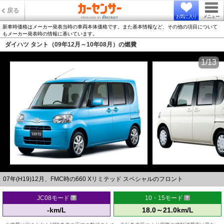
戻る
お気に入り
メニュー
新車時価格はメーカー発表当時の車両本体価格です。また基本情報など、その他の項目について
もメーカー発表時の情報に基いています。
ダイハツ タント（09年12月～10年08月）の燃費
1/13
07年(H19)12月、FMC時の660 Xリミテッド スペシャルのフロント
JC08モード
10・15モード
-km/L
18.0～21.0km/L