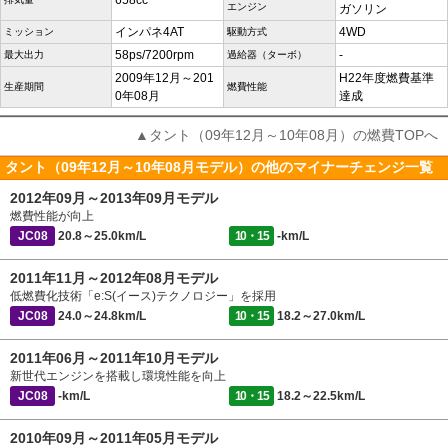
658cc
エンジン
ガソリン
インパネ4AT
4WD
ミッション
駆動方式
58ps/7200rpm
-
最大出力
過給器（ターボ）
2009年12月～201
H22年度燃費基準
生産期間
燃費性能
0年08月
達成
▲タント（09年12月～10年08月）の燃費TOPへ
タント（09年12月～10年08月モデル）の他のマイナーチェンジ一覧
2012年09月～2013年09月モデル
燃費性能が向上
JC08
20.8～25.0km/L
10・15
-km/L
2011年11月～2012年08月モデル
低燃費化技術「e:S(イース)テクノロジー」を採用
JC08
24.0～24.8km/L
10・15
18.2～27.0km/L
2011年06月～2011年10月モデル
新世代エンジンを搭載し環境性能を向上
JC08
-km/L
10・15
18.2～22.5km/L
2010年09月～2011年05月モデル