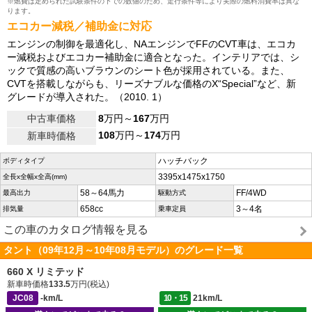
※燃費は定められた試験条件の下での数値のため、走行条件等により実際の燃料消費率は異な
ります。
エコカー減税／補助金に対応
エンジンの制御を最適化し、NAエンジンでFFのCVT車は、エコカ
ー減税およびエコカー補助金に適合となった。インテリアでは、シ
ックで質感の高いブラウンのシート色が採用されている。また、
CVTを搭載しながらも、リーズナブルな価格のX“Special”など、新
グレードが導入された。（2010. 1）
中古車価格
8
万円～
167
万円
108
万円～
174
万円
新車時価格
ハッチバック
ボディタイプ
3395x1475x1750
全長x全幅x全高(mm)
58～64馬力
FF/4WD
最高出力
駆動方式
658cc
3～4名
排気量
乗車定員
この車のカタログ情報を見る
タント（09年12月～10年08月モデル）のグレード一覧
660 X リミテッド
新車時価格
133.5
万円(税込)
JC08
-km/L
10・15
21km/L