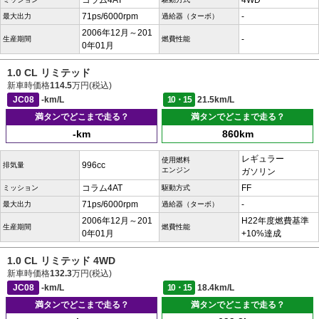
コラム4AT
4WD
71ps/6000rpm
-
最大出力
過給器（ターボ）
2006年12月～201
-
生産期間
燃費性能
0年01月
1.0 CL リミテッド
新車時価格
114.5
万円(税込)
JC08
-km/L
10・15
21.5km/L
満タンでどこまで走る？
満タンでどこまで走る？
-km
860km
レギュラー
使用燃料
996cc
排気量
エンジン
ガソリン
コラム4AT
FF
ミッション
駆動方式
71ps/6000rpm
-
最大出力
過給器（ターボ）
2006年12月～201
H22年度燃費基準
生産期間
燃費性能
0年01月
+10%達成
1.0 CL リミテッド 4WD
新車時価格
132.3
万円(税込)
JC08
-km/L
10・15
18.4km/L
満タンでどこまで走る？
満タンでどこまで走る？