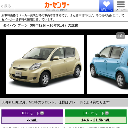
戻る
お気に入り
メニュー
新車時価格はメーカー発表当時の車両本体価格です。また基本情報など、その他の項目について
もメーカー発表時の情報に基いています。
ダイハツ ブーン（06年12月～10年01月）の燃費
1/5
06年(H18)12月、MC時のフロント。仕様はグレードにより異なります
JC08モード
10・15モード
-km/L
14.6～21.5km/L