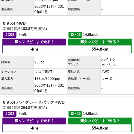
2006年12月～201
-
生産期間
燃費性能
0年01月
0.9 X4 4WD
新車時価格
183.8
万円(税込)
JC08
-km/L
10・15
14.6km/L
満タンでどこまで走る？
満タンでどこまで走る？
-km
554.8km
ハイオク
使用燃料
936cc
排気量
エンジン
ガソリン
フロア5MT
4WD
ミッション
駆動方式
133ps/7200rpm
ターボ
最大出力
過給器（ターボ）
2006年12月～201
-
生産期間
燃費性能
0年01月
0.9 X4 ハイグレードパック 4WD
新車時価格
204.8
万円(税込)
JC08
-km/L
10・15
14.6km/L
満タンでどこまで走る？
満タンでどこまで走る？
-km
554.8km