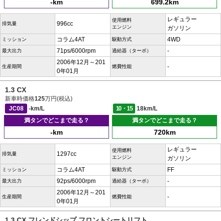
-km
699.2km
レギュラー
使用燃料
996cc
排気量
エンジン
ガソリン
コラム4AT
4WD
ミッション
駆動方式
71ps/6000rpm
-
最大出力
過給器（ターボ）
2006年12月～201
-
生産期間
燃費性能
0年01月
1.3 CX
新車時価格
125
万円(税込)
JC08
-km/L
10・15
18km/L
満タンでどこまで走る？
満タンでどこまで走る？
-km
720km
レギュラー
使用燃料
1297cc
排気量
エンジン
ガソリン
コラム4AT
FF
ミッション
駆動方式
92ps/6000rpm
-
最大出力
過給器（ターボ）
2006年12月～201
-
生産期間
燃費性能
0年01月
1.3 CX フレンドシップ フロントシートリフト