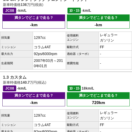
新車時価格
136
万円(税抜)
JC08
-km/L
10・15
-km/L
満タンでどこまで走る？
満タンでどこまで走る？
-km
-km
レギュラー
使用燃料
1297cc
排気量
エンジン
ガソリン
コラム4AT
FF
ミッション
駆動方式
92ps/6000rpm
-
最大出力
過給器（ターボ）
2007年03月～201
-
生産期間
燃費性能
0年01月
1.3 カスタム
新車時価格
140.7
万円(税込)
JC08
-km/L
10・15
18km/L
満タンでどこまで走る？
満タンでどこまで走る？
-km
720km
レギュラー
使用燃料
1297cc
排気量
エンジン
ガソリン
コラム4AT
FF
ミッション
駆動方式
92ps/6000rpm
-
最大出力
過給器（ターボ）