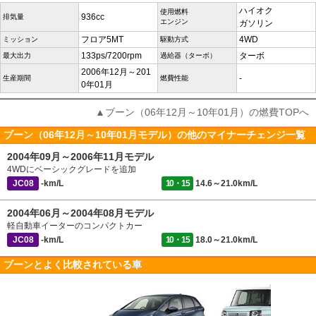
ハイオク
使用燃料
936cc
排気量
エンジン
ガソリン
フロア5MT
4WD
ミッション
駆動方式
133ps/7200rpm
ターボ
最大出力
過給器（ターボ）
2006年12月～201
-
生産期間
燃費性能
0年01月
▲ブーン（06年12月～10年01月）の燃費TOPへ
ブーン（06年12月～10年01月モデル）の他のマイナーチェンジ一覧
2004年09月～2006年11月モデル
4WDにベーシックグレードを追加
JC08
-km/L
10・15
14.6～21.0km/L
2004年06月～2004年08月モデル
軽自動車イーターのコンパクトカー
JC08
-km/L
10・15
18.0～21.0km/L
ブーンとよく比較されている車