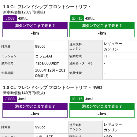
1.0 CL フレンドシップ フロントシートリフト
新車時価格
123
万円(税抜)
JC08
-km/L
10・15
-km/L
満タンでどこまで走る？
満タンでどこまで走る？
-km
-km
レギュラー
使用燃料
996cc
排気量
エンジン
ガソリン
コラム4AT
FF
ミッション
駆動方式
71ps/6000rpm
-
最大出力
過給器（ターボ）
2006年12月～201
-
生産期間
燃費性能
0年01月
1.0 CL フレンドシップ フロントシートリフト 4WD
新車時価格
140
万円(税抜)
JC08
-km/L
10・15
-km/L
満タンでどこまで走る？
満タンでどこまで走る？
-km
-km
レギュラー
使用燃料
996cc
排気量
エンジン
ガソリン
ミッション
駆動方式