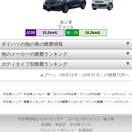
ホンダ
フィット
JC08
15.2km/L
10・15
16.2km/L
ダイハツの他の車の燃費情報
他のメーカーの燃費ランキング
ボディタイプ別燃費ランキング
▲ブーン（06年12月～10年01月）の燃費TOPへ
中古車トップ
中古車メーカー一覧
ダイハツの中古車
ブーンの中古車
ブーン(06年12月～1
中古車トップ
燃費ランキング
ダイハツの燃費ランキング
ブーンの燃費
ブーン(06年12月～
中古車情報ならカーセンサー
カーセンサーエッジ・輸入車
車買取・車査定
中古車リース
プライバシーポリシー
利用規約