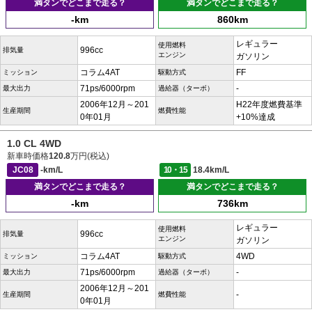
満タンでどこまで走る？
満タンでどこまで走る？
-km
860km
レギュラー
使用燃料
996cc
排気量
エンジン
ガソリン
コラム4AT
FF
ミッション
駆動方式
71ps/6000rpm
-
最大出力
過給器（ターボ）
2006年12月～201
H22年度燃費基準
生産期間
燃費性能
0年01月
+10%達成
1.0 CL 4WD
新車時価格
120.8
万円(税込)
JC08
-km/L
10・15
18.4km/L
満タンでどこまで走る？
満タンでどこまで走る？
-km
736km
レギュラー
使用燃料
996cc
排気量
エンジン
ガソリン
コラム4AT
4WD
ミッション
駆動方式
71ps/6000rpm
-
最大出力
過給器（ターボ）
2006年12月～201
-
生産期間
燃費性能
0年01月