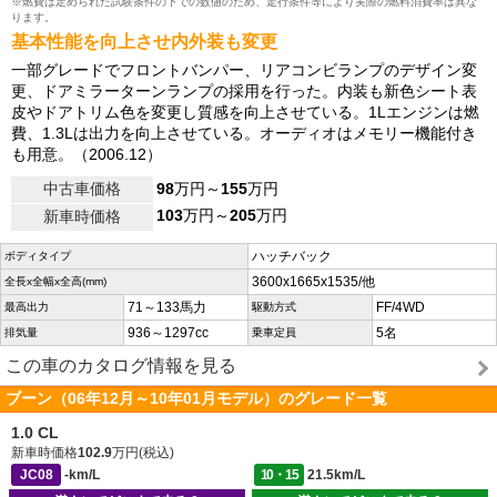
※燃費は定められた試験条件の下での数値のため、走行条件等により実際の燃料消費率は異な
ります。
基本性能を向上させ内外装も変更
一部グレードでフロントバンパー、リアコンビランプのデザイン変
更、ドアミラーターンランプの採用を行った。内装も新色シート表
皮やドアトリム色を変更し質感を向上させている。1Lエンジンは燃
費、1.3Lは出力を向上させている。オーディオはメモリー機能付き
も用意。（2006.12）
中古車価格
98
万円～
155
万円
103
万円～
205
万円
新車時価格
ハッチバック
ボディタイプ
3600x1665x1535/他
全長x全幅x全高(mm)
71～133馬力
FF/4WD
最高出力
駆動方式
936～1297cc
5名
排気量
乗車定員
この車のカタログ情報を見る
ブーン（06年12月～10年01月モデル）のグレード一覧
1.0 CL
新車時価格
102.9
万円(税込)
JC08
-km/L
10・15
21.5km/L