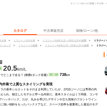
ダイハツ 660 Xの燃費 | 中古
カタログ
中古車販売店
保険/ローン/他
中古車
>
ミラジーノの中古車
>
ミラジーノ(04年11月～05年11月)の燃費
>
ミラジーノ 
ランキング
>
ミラジーノの燃費
>
ミラジーノ(04年11月～05年11月)の燃費
>
ミラジーノ
？
20.5
5
km/L
ン
738
10・15
でどこまで走る？ (燃費xタンク容量)
km
内外装で上質なスタイリングを実現
ミラの基本シルエットをそのまま利用していたが、2代目ジーノには専用の内
与えられ、独立したモデルと呼べる内容だ。基本スタイルはミラ同様、コンサ
ドアハッチバック。だが、丸みを帯びたデザインや立ち気味のフロントウイン
逆に強い傾斜をもったバックドアなど、スペース効率を最重視した最近のモデ