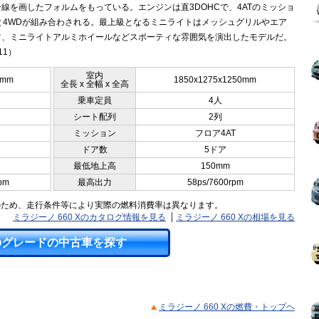
線を画したフォルムをもっている。エンジンは直3DOHCで、4ATのミッショ
Fと4WDが組み合わされる。最上級となるミニライトはメッシュグリルやエア
ツ、ミニライトアルミホイールなどスポーティな雰囲気を演出したモデルだ。
11）
室内
5mm
1850x1275x1250mm
全長 x 全幅 x 全高
乗車定員
4人
シート配列
2列
ミッション
フロア4AT
ドア数
5ドア
最低地上高
150mm
pm
最高出力
58ps/7600rpm
のため、走行条件等により実際の燃料消費率は異なります。
ミラジーノ 660 Xのカタログ情報を見る
ミラジーノ 660 Xの相場を見る
のグレードの中古車を探す
ミラジーノ 660 Xの燃費・トップヘ