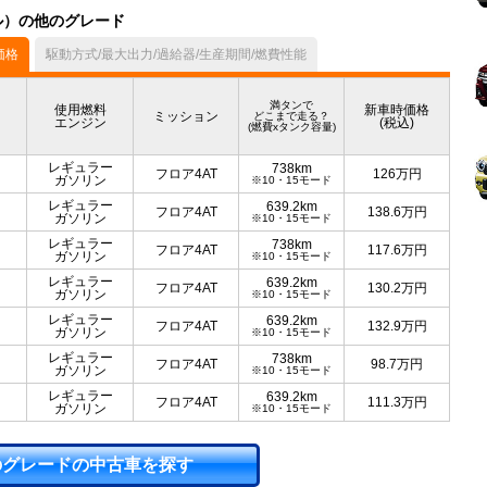
デル）の他のグレード
価格
駆動方式/最大出力/過給器/生産期間/燃費性能
満タンで
使用燃料
新車時価格
ミッション
どこまで走る？
エンジン
(税込)
(燃費xタンク容量)
レギュラー
738km
フロア4AT
126
万円
ガソリン
※10・15モード
レギュラー
639.2km
フロア4AT
138.6
万円
ガソリン
※10・15モード
レギュラー
738km
フロア4AT
117.6
万円
ガソリン
※10・15モード
レギュラー
639.2km
フロア4AT
130.2
万円
ガソリン
※10・15モード
レギュラー
639.2km
フロア4AT
132.9
万円
ガソリン
※10・15モード
レギュラー
738km
フロア4AT
98.7
万円
ガソリン
※10・15モード
レギュラー
639.2km
フロア4AT
111.3
万円
ガソリン
※10・15モード
のグレードの中古車を探す