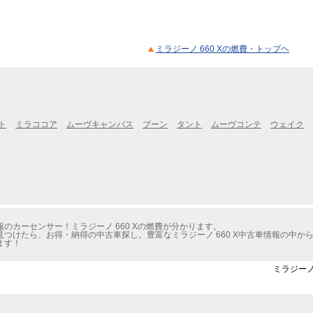
ミラジーノ 660 Xの燃費・トップヘ
ト
ミラココア
ムーヴキャンバス
ブーン
タント
ムーヴコンテ
ウェイク
のカーセンサー！ミラジーノ 660 Xの燃費が分かります。
つけたら、お得・納得の中古車探し。豊富なミラジーノ 660 X中古車情報の中か
ます！
ミラジーノ