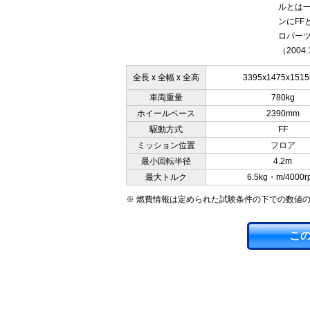
ルとは一
ンにF
ロパー
（2004.
全長 x 全幅 x 全高
3395x1475x151
車両重量
780kg
ホイールベース
2390mm
駆動方式
FF
ミッション位置
フロア
最小回転半径
4.2m
最大トルク
6.5kg・m/4000r
※ 燃費情報は定められた試験条件の下での数値
こ