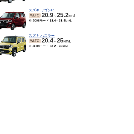
スズキ ワゴンR
20.9
25.2
WLTC
～
km/L
※ JC08モード
18.4
～
33.4
km/L
スズキ ハスラー
20.4
25
WLTC
～
km/L
※ JC08モード
23.2
～
32
km/L