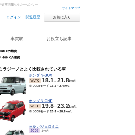
車・中古車情報ならカーセンサー
サイトマップ
ログイン
閲覧履歴
お気に入り
車買取
お役立ち記事
660 Xの燃費
 660 Xの燃費
ミラジーノとよく比較されている車
ホンダ N-BOX
18.1
21.8
WLTC
～
km/L
※ JC08モード
18.2
～
27
km/L
ホンダ N-ONE
19.8
23.2
WLTC
～
km/L
※ JC08モード
20.8
～
28.8
km/L
三菱 パジェロミニ
JC08
-km/L