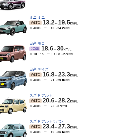
ミニ ミニ
13.2
19.5
WLTC
～
km/L
※ JC08モード
13
～
24.2
km/L
日産 モコ
18.6
30
JC08
～
km/L
※ 10・15モード
16.8
～
27
km/L
日産 デイズ
16.8
23.3
WLTC
～
km/L
※ JC08モード
21
～
29.8
km/L
スズキ アルト
20.6
28.2
WLTC
～
km/L
※ JC08モード
20
～
37
km/L
スズキ アルトラパン
23.4
27.3
WLTC
～
km/L
※ JC08モード
19
～
35.6
km/L