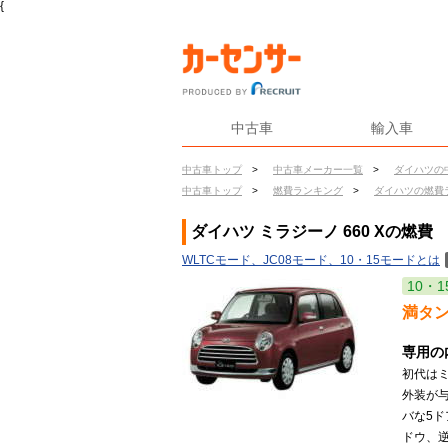
{
中古車
輸入車
中古車トップ
>
中古車メーカー一覧
>
ダイハツの
中古車トップ
>
燃費ランキング
>
ダイハツの燃費
ダイハツ ミラジーノ 660 Xの燃費
WLTCモード、JC08モード、10・15モードとは
10・1
満タ
専用の
初代は
外装が
バな5
ドウ、