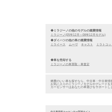
◆ミラジーノの他のモデルの燃費情報
ミラジーノ(05年12月～08年12月モデル)
◆ダイハツの他の車の燃費情報
ミライース
ムーヴ
キャスト
ミラトコッ
◆車を売却する
ミラジーノの車買取・車査定
燃費のいい車を探すなら、中古車・中古車情報
お気に入りのミラジーノモデルやグレードを見
カーセンサーはあなたの車選びをサポートし
中古車情報カーセンサー関連サイト