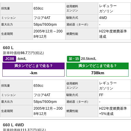
レギュラー
使用燃料
659cc
排気量
エンジン
ガソリン
フロア4AT
4WD
ミッション
駆動方式
58ps/7600rpm
-
最大出力
過給器（ターボ）
2005年12月～200
H22年度燃費基準
生産期間
燃費性能
8年12月
達成
660 L
新車時価格
98.7
万円(税込)
JC08
-km/L
10・15
20.5km/L
満タンでどこまで走る？
満タンでどこまで走る？
-km
738km
レギュラー
使用燃料
659cc
排気量
エンジン
ガソリン
フロア4AT
FF
ミッション
駆動方式
58ps/7600rpm
-
最大出力
過給器（ターボ）
2005年12月～200
H22年度燃費基準
生産期間
燃費性能
8年12月
+5%達成
660 L 4WD
新車時価格
111.3
万円(税込)