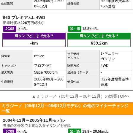
2006年09月～200
H22年度燃費基準
生産期間
燃費性能
8年12月
+5%達成
660 プレミアムL 4WD
新車時価格
126
万円(税込)
JC08
-km/L
10・15
18.8km/L
満タンでどこまで走る？
満タンでどこまで走る？
-km
639.2km
レギュラー
使用燃料
659cc
排気量
エンジン
ガソリン
フロア4AT
4WD
ミッション
駆動方式
58ps/7600rpm
-
最大出力
過給器（ターボ）
2006年09月～200
H22年度燃費基準
生産期間
燃費性能
8年12月
達成
▲ミラジーノ（05年12月～08年12月）の燃費TOPへ
ミラジーノ（05年12月～08年12月モデル）の他のマイナーチェンジ
一覧
2004年11月～2005年11月モデル
専用の内外装で上質なスタイリングを実現
JC08
-km/L
10・15
18.8～20.5km/L