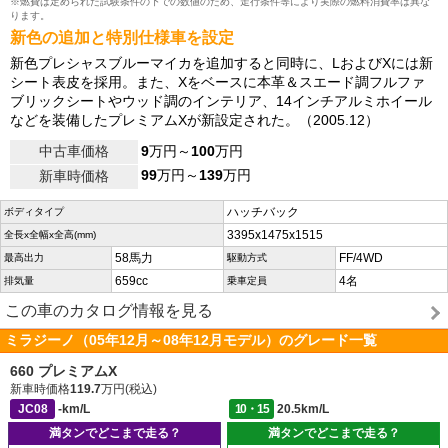
※燃費は定められた試験条件の下での数値のため、走行条件等により実際の燃料消費率は異な
ります。
新色の追加と特別仕様車を設定
新色プレシャスブルーマイカを追加すると同時に、LおよびXには新
シート表皮を採用。また、Xをベースに本革＆スエード調フルファ
ブリックシートやウッド調のインテリア、14インチアルミホイール
などを装備したプレミアムXが新設定された。（2005.12）
中古車価格
9
万円～
100
万円
99
万円～
139
万円
新車時価格
ハッチバック
ボディタイプ
3395x1475x1515
全長x全幅x全高(mm)
58馬力
FF/4WD
最高出力
駆動方式
659cc
4名
排気量
乗車定員
この車のカタログ情報を見る
ミラジーノ（05年12月～08年12月モデル）のグレード一覧
660 プレミアムX
新車時価格
119.7
万円(税込)
JC08
-km/L
10・15
20.5km/L
満タンでどこまで走る？
満タンでどこまで走る？