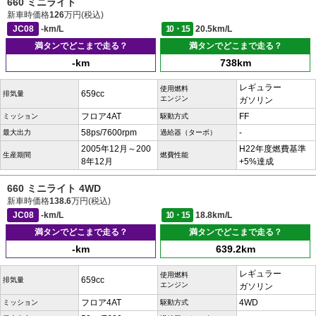
660 ミニライト
新車時価格
126
万円(税込)
JC08
-km/L
10・15
20.5km/L
満タンでどこまで走る？
満タンでどこまで走る？
-km
738km
レギュラー
使用燃料
659cc
排気量
エンジン
ガソリン
フロア4AT
FF
ミッション
駆動方式
58ps/7600rpm
-
最大出力
過給器（ターボ）
2005年12月～200
H22年度燃費基準
生産期間
燃費性能
8年12月
+5%達成
660 ミニライト 4WD
新車時価格
138.6
万円(税込)
JC08
-km/L
10・15
18.8km/L
満タンでどこまで走る？
満タンでどこまで走る？
-km
639.2km
レギュラー
使用燃料
659cc
排気量
エンジン
ガソリン
フロア4AT
4WD
ミッション
駆動方式