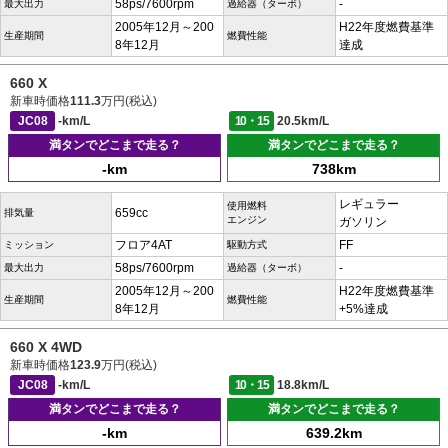
58ps/7600rpm
-
最大出力
過給器（ターボ）
2005年12月～200
H22年度燃費基準
生産期間
燃費性能
8年12月
達成
660 X
新車時価格
111.3
万円(税込)
JC08
-km/L
10・15
20.5km/L
満タンでどこまで走る？
満タンでどこまで走る？
-km
738km
レギュラー
使用燃料
659cc
排気量
エンジン
ガソリン
フロア4AT
FF
ミッション
駆動方式
58ps/7600rpm
-
最大出力
過給器（ターボ）
2005年12月～200
H22年度燃費基準
生産期間
燃費性能
8年12月
+5%達成
660 X 4WD
新車時価格
123.9
万円(税込)
JC08
-km/L
10・15
18.8km/L
満タンでどこまで走る？
満タンでどこまで走る？
-km
639.2km