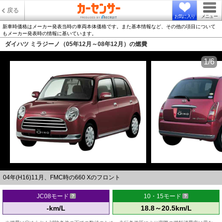
戻る
お気に入り
メニュー
新車時価格はメーカー発表当時の車両本体価格です。また基本情報など、その他の項目について
もメーカー発表時の情報に基いています。
ダイハツ ミラジーノ（05年12月～08年12月）の燃費
1/6
04年(H16)11月、FMC時の660 Xのフロント
JC08モード
10・15モード
-km/L
18.8～20.5km/L