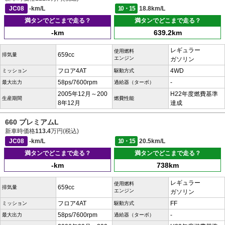
JC08
-km/L
10・15
18.8km/L
満タンでどこまで走る？
満タンでどこまで走る？
-km
639.2km
レギュラー
使用燃料
659cc
排気量
エンジン
ガソリン
フロア4AT
4WD
ミッション
駆動方式
58ps/7600rpm
-
最大出力
過給器（ターボ）
2005年12月～200
H22年度燃費基準
生産期間
燃費性能
8年12月
達成
660 プレミアムL
新車時価格
113.4
万円(税込)
JC08
-km/L
10・15
20.5km/L
満タンでどこまで走る？
満タンでどこまで走る？
-km
738km
レギュラー
使用燃料
659cc
排気量
エンジン
ガソリン
フロア4AT
FF
ミッション
駆動方式
58ps/7600rpm
-
最大出力
過給器（ターボ）