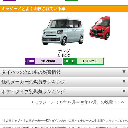
ミラジーノとよく比較されている車
ホンダ
N-BOX
JC08
18.2km/L
10・15
18.8km/L
ダイハツの他の車の燃費情報
他のメーカーの燃費ランキング
ボディタイプ別燃費ランキング
▲ミラジーノ（05年12月～08年12月）の燃費TOPへ
中古車トップ
中古車メーカー一覧
ダイハツの中古車
ミラジーノの中古車
ミラジーノ(05年