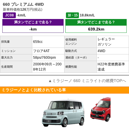
660 プレミアムL 4WD
新車時価格
126
万円(税込)
JC08
-km/L
10・15
18.8km/L
満タンでどこまで走る？
満タンでどこまで走る？
-km
639.2km
レギュラー
使用燃料
659cc
排気量
エンジン
ガソリン
フロア4AT
4WD
ミッション
駆動方式
58ps/7600rpm
-
最大出力
過給器（ターボ）
2006年09月～200
H22年度燃費基準
生産期間
燃費性能
8年12月
達成
▲ミラジーノ 660 ミニライトの燃費TOPへ
ミラジーノとよく比較されている車