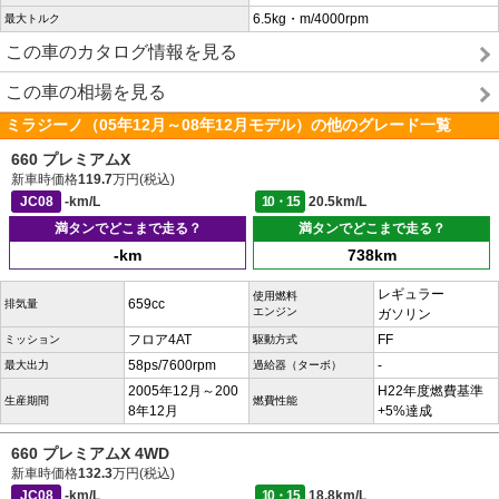
6.5kg・m/4000rpm
最大トルク
この車のカタログ情報を見る
この車の相場を見る
ミラジーノ（05年12月～08年12月モデル）の他のグレード一覧
660 プレミアムX
新車時価格
119.7
万円(税込)
JC08
-km/L
10・15
20.5km/L
満タンでどこまで走る？
満タンでどこまで走る？
-km
738km
レギュラー
使用燃料
659cc
排気量
エンジン
ガソリン
フロア4AT
FF
ミッション
駆動方式
58ps/7600rpm
-
最大出力
過給器（ターボ）
2005年12月～200
H22年度燃費基準
生産期間
燃費性能
8年12月
+5%達成
660 プレミアムX 4WD
新車時価格
132.3
万円(税込)
JC08
-km/L
10・15
18.8km/L