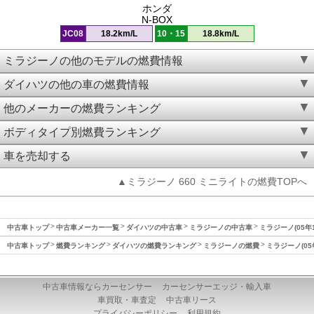
ホンダ
N-BOX
JC08
18.2km/L
10・15
18.8km/L
ミラジーノの他のモデルの燃費情報
ダイハツの他の車の燃費情報
他のメーカーの燃費ランキング
ボディタイプ別燃費ランキング
車を売却する
▲ミラジーノ 660 ミニライトの燃費TOPへ
中古車トップ
中古車メーカー一覧
ダイハツの中古車
ミラジーノの中古車
ミラジーノ(05年
中古車トップ
燃費ランキング
ダイハツの燃費ランキング
ミラジーノの燃費
ミラジーノ(05
中古車情報ならカーセンサー
カーセンサーエッジ・輸入車
車買取・車査定
中古車リース
プライバシーポリシー
利用規約