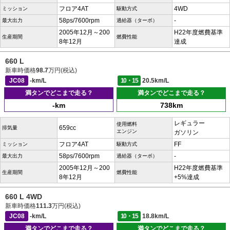
フロア4AT
4WD
ミッション
駆動方式
58ps/7600rpm
-
最大出力
過給器（ターボ）
2005年12月～200
H22年度燃費基準
生産期間
燃費性能
8年12月
達成
660 L
新車時価格
98.7
万円(税込)
JC08
-km/L
10・15
20.5km/L
満タンでどこまで走る？
満タンでどこまで走る？
-km
738km
レギュラー
使用燃料
659cc
排気量
エンジン
ガソリン
フロア4AT
FF
ミッション
駆動方式
58ps/7600rpm
-
最大出力
過給器（ターボ）
2005年12月～200
H22年度燃費基準
生産期間
燃費性能
8年12月
+5%達成
660 L 4WD
新車時価格
111.3
万円(税込)
JC08
-km/L
10・15
18.8km/L
満タンでどこまで走る？
満タンでどこまで走る？