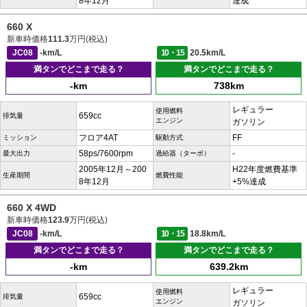
8年12月
達成
660 X
新車時価格
111.3
万円(税込)
JC08
-km/L
10・15
20.5km/L
満タンでどこまで走る？
満タンでどこまで走る？
-km
738km
レギュラー
使用燃料
659cc
排気量
エンジン
ガソリン
フロア4AT
FF
ミッション
駆動方式
58ps/7600rpm
-
最大出力
過給器（ターボ）
2005年12月～200
H22年度燃費基準
生産期間
燃費性能
8年12月
+5%達成
660 X 4WD
新車時価格
123.9
万円(税込)
JC08
-km/L
10・15
18.8km/L
満タンでどこまで走る？
満タンでどこまで走る？
-km
639.2km
レギュラー
使用燃料
659cc
排気量
エンジン
ガソリン