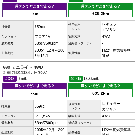
満タンでどこまで走る？
満タンでどこまで走る？
-km
639.2km
レギュラー
使用燃料
659cc
排気量
エンジン
ガソリン
フロア4AT
4WD
ミッション
駆動方式
58ps/7600rpm
-
最大出力
過給器（ターボ）
2005年12月～200
H22年度燃費基準
生産期間
燃費性能
8年12月
達成
660 ミニライト 4WD
新車時価格
138.6
万円(税込)
JC08
-km/L
10・15
18.8km/L
満タンでどこまで走る？
満タンでどこまで走る？
-km
639.2km
レギュラー
使用燃料
659cc
排気量
エンジン
ガソリン
フロア4AT
4WD
ミッション
駆動方式
58ps/7600rpm
-
最大出力
過給器（ターボ）
2005年12月～200
H22年度燃費基準
生産期間
燃費性能