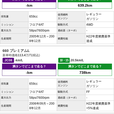
-km
639.2km
レギュラー
使用燃料
659cc
排気量
エンジン
ガソリン
フロア4AT
4WD
ミッション
駆動方式
58ps/7600rpm
-
最大出力
過給器（ターボ）
2005年12月～200
H22年度燃費基準
生産期間
燃費性能
8年12月
達成
660 プレミアムL
新車時価格
113.4
万円(税込)
JC08
-km/L
10・15
20.5km/L
満タンでどこまで走る？
満タンでどこまで走る？
-km
738km
レギュラー
使用燃料
659cc
排気量
エンジン
ガソリン
フロア4AT
FF
ミッション
駆動方式
58ps/7600rpm
-
最大出力
過給器（ターボ）
2006年09月～200
H22年度燃費基準
生産期間
燃費性能
8年12月
+5%達成