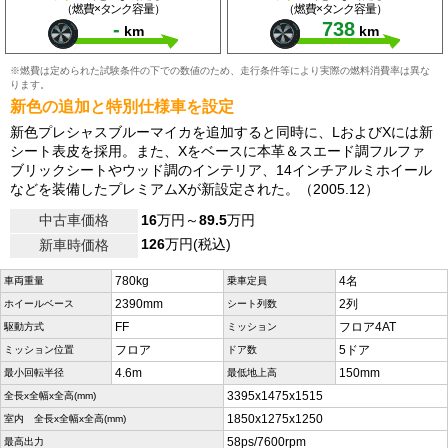
（燃費×タンク容量）
（燃費×タンク容量）
-
738
km
km
※燃費は定められた試験条件の下での数値のため、走行条件等により実際の燃料消費率は異な
ります。
新色の追加と特別仕様車を設定
新色プレシャスブルーマイカを追加すると同時に、LおよびXには新
シート表皮を採用。また、Xをベースに本革＆スエード調フルファ
ブリックシートやウッド調のインテリア、14インチアルミホイール
などを装備したプレミアムXが新設定された。（2005.12）
中古車価格
16
万円～
89.5
万円
126
万円(税込)
新車時価格
780kg
4名
車両重量
乗車定員
2390mm
2列
ホイールベース
シート列数
FF
フロア4AT
駆動方式
ミッション
フロア
5ドア
ミッション位置
ドア数
4.6m
150mm
最小回転半径
最低地上高
3395x1475x1515
全長x全幅x全高(mm)
1850x1275x1250
室内 全長x全幅x全高(mm)
58ps/7600rpm
最高出力