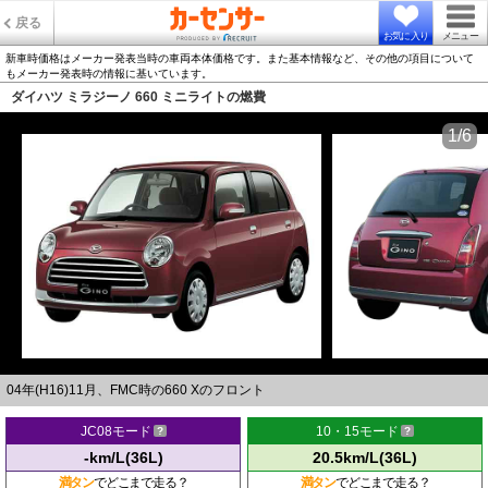
戻る
お気に入り
メニュー
新車時価格はメーカー発表当時の車両本体価格です。また基本情報など、その他の項目について
もメーカー発表時の情報に基いています。
ダイハツ ミラジーノ 660 ミニライトの燃費
1/6
04年(H16)11月、FMC時の660 Xのフロント
JC08モード
10・15モード
-km/L(36L)
20.5km/L(36L)
満タン
でどこまで走る？
満タン
でどこまで走る？