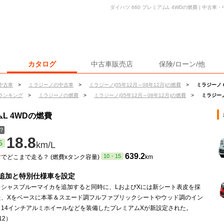
ダイハツ 660 プレミアムL 4WDの燃費 | 中古
カタログ
中古車販売店
保険/ローン/他
中古車
>
ミラジーノの中古車
>
ミラジーノ(05年12月～08年12月)の燃費
>
ミラジーノ 
ランキング
>
ミラジーノの燃費
>
ミラジーノ(05年12月～08年12月)の燃費
>
ミラジーノ
ムL 4WDの燃費
？
18.8
5
km/L
ン
639.2
10・15
でどこまで走る？ (燃費xタンク容量)
km
追加と特別仕様車を設定
レシャスブルーマイカを追加すると同時に、LおよびXには新シート表皮を採
た、Xをベースに本革＆スエード調フルファブリックシートやウッド調のイン
、14インチアルミホイールなどを装備したプレミアムXが新設定された。
12）