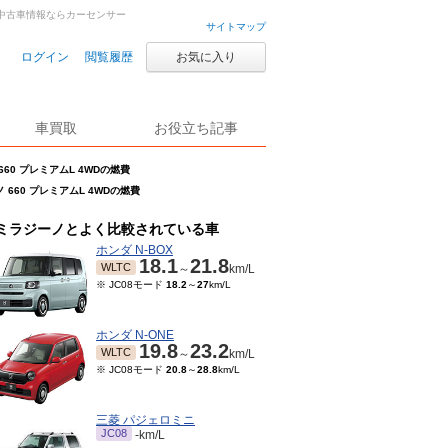
車・中古車情報ならカーセンサー
サイトマップ
ログイン
閲覧履歴
お気に入り
車買取
お役立ち記事
660 プレミアムL 4WDの燃費
 660 プレミアムL 4WDの燃費
ミラジーノとよく比較されている車
ホンダ N-BOX
18.1
21.8
WLTC
～
km/L
※ JC08モード
18.2
～
27
km/L
ホンダ N-ONE
19.8
23.2
WLTC
～
km/L
※ JC08モード
20.8
～
28.8
km/L
三菱 パジェロミニ
JC08
-km/L