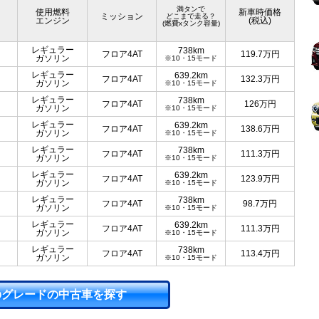
満タンで
使用燃料
新車時価格
ミッション
どこまで走る？
エンジン
(税込)
(燃費xタンク容量)
レギュラー
738km
フロア4AT
119.7
万円
ガソリン
※10・15モード
レギュラー
639.2km
フロア4AT
132.3
万円
ガソリン
※10・15モード
レギュラー
738km
フロア4AT
126
万円
ガソリン
※10・15モード
レギュラー
639.2km
フロア4AT
138.6
万円
ガソリン
※10・15モード
レギュラー
738km
フロア4AT
111.3
万円
ガソリン
※10・15モード
レギュラー
639.2km
フロア4AT
123.9
万円
ガソリン
※10・15モード
レギュラー
738km
フロア4AT
98.7
万円
ガソリン
※10・15モード
レギュラー
639.2km
フロア4AT
111.3
万円
ガソリン
※10・15モード
レギュラー
738km
フロア4AT
113.4
万円
ガソリン
※10・15モード
のグレードの中古車を探す