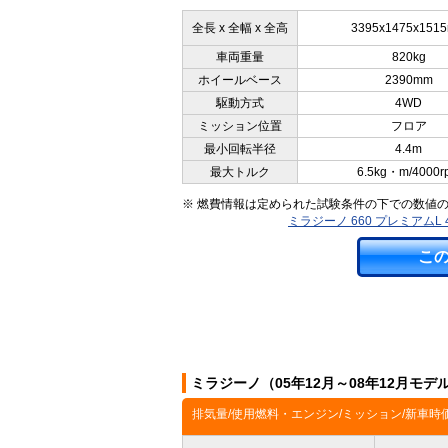
全長 x 全幅 x 全高
3395x1475x151
車両重量
820kg
ホイールベース
2390mm
駆動方式
4WD
ミッション位置
フロア
最小回転半径
4.4m
最大トルク
6.5kg・m/4000r
※ 燃費情報は定められた試験条件の下での数値
ミラジーノ 660 プレミアム
こ
ミラジーノ（05年12月～08年12月モ
排気量/使用燃料・エンジン/ミッション/新車時