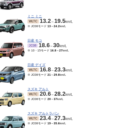
ミニ ミニ
13.2
19.5
WLTC
～
km/L
※ JC08モード
13
～
24.2
km/L
日産 モコ
18.6
30
JC08
～
km/L
※ 10・15モード
16.8
～
27
km/L
日産 デイズ
16.8
23.3
WLTC
～
km/L
※ JC08モード
21
～
29.8
km/L
スズキ アルト
20.6
28.2
WLTC
～
km/L
※ JC08モード
20
～
37
km/L
スズキ アルトラパン
23.4
27.3
WLTC
～
km/L
※ JC08モード
19
～
35.6
km/L