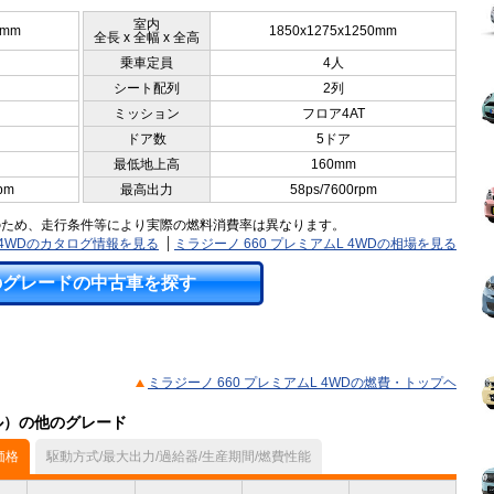
室内
5mm
1850x1275x1250mm
全長 x 全幅 x 全高
乗車定員
4人
シート配列
2列
ミッション
フロア4AT
ドア数
5ドア
最低地上高
160mm
pm
最高出力
58ps/7600rpm
のため、走行条件等により実際の燃料消費率は異なります。
L 4WDのカタログ情報を見る
ミラジーノ 660 プレミアムL 4WDの相場を見る
のグレードの中古車を探す
ミラジーノ 660 プレミアムL 4WDの燃費・トップヘ
デル）の他のグレード
価格
駆動方式/最大出力/過給器/生産期間/燃費性能