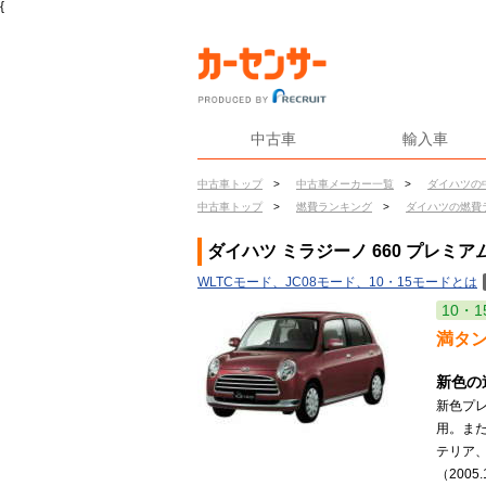
{
中古車
輸入車
中古車トップ
>
中古車メーカー一覧
>
ダイハツの
中古車トップ
>
燃費ランキング
>
ダイハツの燃費
ダイハツ ミラジーノ 660 プレミア
WLTCモード、JC08モード、10・15モードとは
10・1
満タ
新色の
新色プ
用。ま
テリア
（2005.