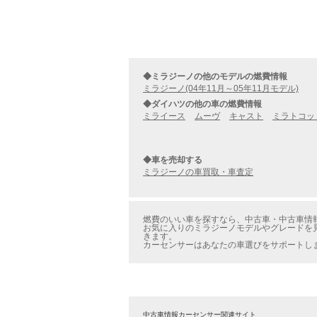
◆ミラジーノの他のモデルの燃費情報
ミラジーノ(04年11月～05年11月モデル)
◆ダイハツの他の車の燃費情報
ミライース
ムーヴ
キャスト
ミラトコッ
◆車を売却する
ミラジーノの車買取・車査定
燃費のいい車を探すなら、中古車・中古車情報の
お気に入りのミラジーノモデルやグレードを見
きます。
カーセンサーはあなたの車選びをサポートし
中古車情報カーセンサー関連サイト