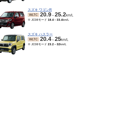
スズキ ワゴンR
20.9
25.2
WLTC
～
km/L
※ JC08モード
18.4
～
33.4
km/L
スズキ ハスラー
20.4
25
WLTC
～
km/L
※ JC08モード
23.2
～
32
km/L