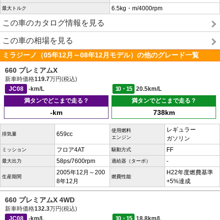
6.5kg・m/4000rpm
最大トルク
この車のカタログ情報を見る
この車の相場を見る
ミラジーノ（05年12月～08年12月モデル）の他のグレード一覧
660 プレミアムX
新車時価格
119.7
万円(税込)
JC08
-km/L
10・15
20.5km/L
満タンでどこまで走る？
満タンでどこまで走る？
-km
738km
レギュラー
使用燃料
659cc
排気量
エンジン
ガソリン
フロア4AT
FF
ミッション
駆動方式
58ps/7600rpm
-
最大出力
過給器（ターボ）
2005年12月～200
H22年度燃費基準
生産期間
燃費性能
8年12月
+5%達成
660 プレミアムX 4WD
新車時価格
132.3
万円(税込)
JC08
-km/L
10・15
18.8km/L