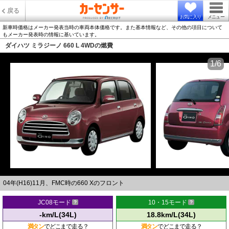
戻る
お気に入り
メニュー
新車時価格はメーカー発表当時の車両本体価格です。また基本情報など、その他の項目について
もメーカー発表時の情報に基いています。
ダイハツ ミラジーノ 660 L 4WDの燃費
1/6
04年(H16)11月、FMC時の660 Xのフロント
JC08モード
10・15モード
-km/L(34L)
18.8km/L(34L)
満タン
でどこまで走る？
満タン
でどこまで走る？