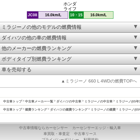
ホンダ
ライフ
JC08
16.0km/L
10・15
16.0km/L
ミラジーノの他のモデルの燃費情報
ダイハツの他の車の燃費情報
他のメーカーの燃費ランキング
ボディタイプ別燃費ランキング
車を売却する
▲ミラジーノ 660 L 4WDの燃費TOPへ
中古車トップ
中古車メーカー一覧
ダイハツの中古車
ミラジーノの中古車
ミラジーノ(05年
中古車トップ
燃費ランキング
ダイハツの燃費ランキング
ミラジーノの燃費
ミラジーノ(05
中古車情報ならカーセンサー
カーセンサーエッジ・輸入車
車買取・車査定
中古車リース
プライバシーポリシー
利用規約