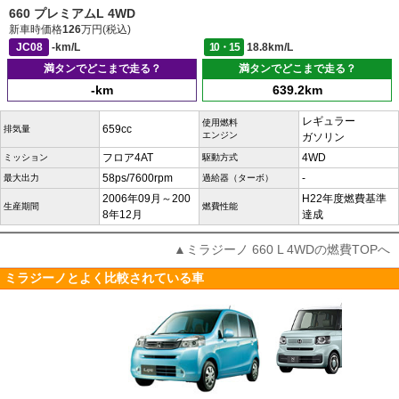
660 プレミアムL 4WD
新車時価格
126
万円(税込)
JC08
-km/L
10・15
18.8km/L
満タンでどこまで走る？
満タンでどこまで走る？
-km
639.2km
レギュラー
使用燃料
659cc
排気量
エンジン
ガソリン
フロア4AT
4WD
ミッション
駆動方式
58ps/7600rpm
-
最大出力
過給器（ターボ）
2006年09月～200
H22年度燃費基準
生産期間
燃費性能
8年12月
達成
▲ミラジーノ 660 L 4WDの燃費TOPへ
ミラジーノとよく比較されている車