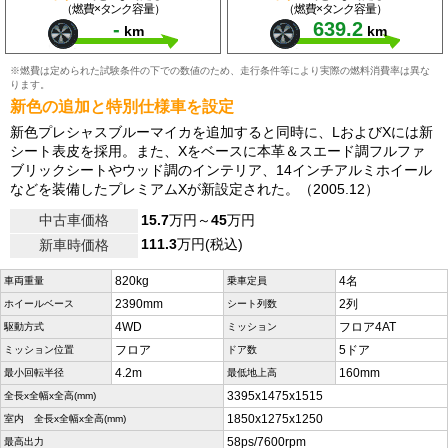
（燃費×タンク容量）
（燃費×タンク容量）
-
639.2
km
km
※燃費は定められた試験条件の下での数値のため、走行条件等により実際の燃料消費率は異な
ります。
新色の追加と特別仕様車を設定
新色プレシャスブルーマイカを追加すると同時に、LおよびXには新
シート表皮を採用。また、Xをベースに本革＆スエード調フルファ
ブリックシートやウッド調のインテリア、14インチアルミホイール
などを装備したプレミアムXが新設定された。（2005.12）
中古車価格
15.7
万円～
45
万円
111.3
万円(税込)
新車時価格
820kg
4名
車両重量
乗車定員
2390mm
2列
ホイールベース
シート列数
4WD
フロア4AT
駆動方式
ミッション
フロア
5ドア
ミッション位置
ドア数
4.2m
160mm
最小回転半径
最低地上高
3395x1475x1515
全長x全幅x全高(mm)
1850x1275x1250
室内 全長x全幅x全高(mm)
58ps/7600rpm
最高出力