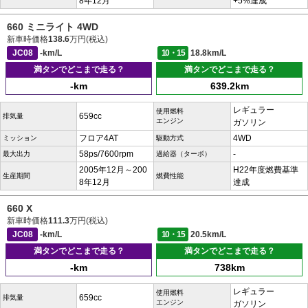
8年12月
+5%達成
660 ミニライト 4WD
新車時価格
138.6
万円(税込)
JC08
-km/L
10・15
18.8km/L
満タンでどこまで走る？
満タンでどこまで走る？
-km
639.2km
レギュラー
使用燃料
659cc
排気量
エンジン
ガソリン
フロア4AT
4WD
ミッション
駆動方式
58ps/7600rpm
-
最大出力
過給器（ターボ）
2005年12月～200
H22年度燃費基準
生産期間
燃費性能
8年12月
達成
660 X
新車時価格
111.3
万円(税込)
JC08
-km/L
10・15
20.5km/L
満タンでどこまで走る？
満タンでどこまで走る？
-km
738km
レギュラー
使用燃料
659cc
排気量
エンジン
ガソリン