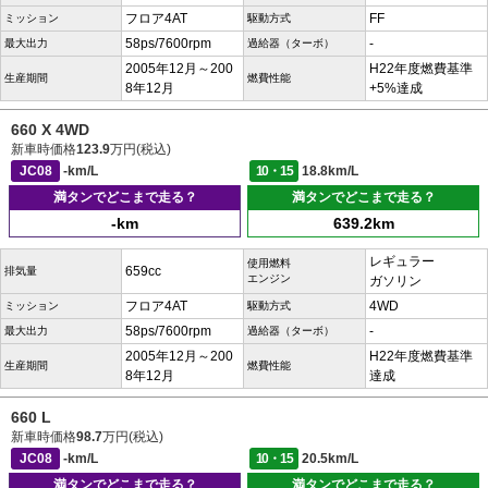
フロア4AT
FF
ミッション
駆動方式
58ps/7600rpm
-
最大出力
過給器（ターボ）
2005年12月～200
H22年度燃費基準
生産期間
燃費性能
8年12月
+5%達成
660 X 4WD
新車時価格
123.9
万円(税込)
JC08
-km/L
10・15
18.8km/L
満タンでどこまで走る？
満タンでどこまで走る？
-km
639.2km
レギュラー
使用燃料
659cc
排気量
エンジン
ガソリン
フロア4AT
4WD
ミッション
駆動方式
58ps/7600rpm
-
最大出力
過給器（ターボ）
2005年12月～200
H22年度燃費基準
生産期間
燃費性能
8年12月
達成
660 L
新車時価格
98.7
万円(税込)
JC08
-km/L
10・15
20.5km/L
満タンでどこまで走る？
満タンでどこまで走る？