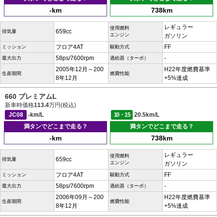
-km
738km
レギュラー
使用燃料
659cc
排気量
エンジン
ガソリン
フロア4AT
FF
ミッション
駆動方式
58ps/7600rpm
-
最大出力
過給器（ターボ）
2005年12月～200
H22年度燃費基準
生産期間
燃費性能
8年12月
+5%達成
660 プレミアムL
新車時価格
113.4
万円(税込)
JC08
-km/L
10・15
20.5km/L
満タンでどこまで走る？
満タンでどこまで走る？
-km
738km
レギュラー
使用燃料
659cc
排気量
エンジン
ガソリン
フロア4AT
FF
ミッション
駆動方式
58ps/7600rpm
-
最大出力
過給器（ターボ）
2006年09月～200
H22年度燃費基準
生産期間
燃費性能
8年12月
+5%達成