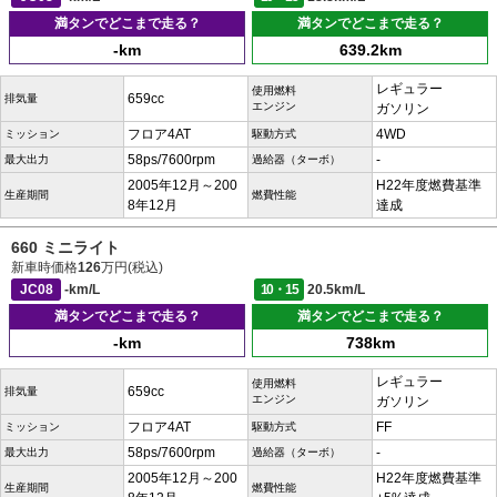
満タンでどこまで走る？
満タンでどこまで走る？
-km
639.2km
レギュラー
使用燃料
659cc
排気量
エンジン
ガソリン
フロア4AT
4WD
ミッション
駆動方式
58ps/7600rpm
-
最大出力
過給器（ターボ）
2005年12月～200
H22年度燃費基準
生産期間
燃費性能
8年12月
達成
660 ミニライト
新車時価格
126
万円(税込)
JC08
-km/L
10・15
20.5km/L
満タンでどこまで走る？
満タンでどこまで走る？
-km
738km
レギュラー
使用燃料
659cc
排気量
エンジン
ガソリン
フロア4AT
FF
ミッション
駆動方式
58ps/7600rpm
-
最大出力
過給器（ターボ）
2005年12月～200
H22年度燃費基準
生産期間
燃費性能