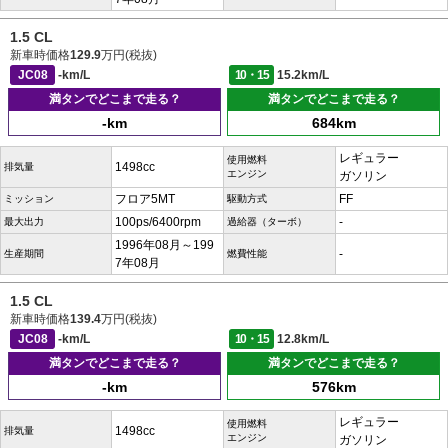
1.5 CL
新車時価格
129.9
万円(税抜)
JC08
-km/L
10・15
15.2km/L
満タンでどこまで走る？
満タンでどこまで走る？
-km
684km
レギュラー
使用燃料
1498cc
排気量
エンジン
ガソリン
フロア5MT
FF
ミッション
駆動方式
100ps/6400rpm
-
最大出力
過給器（ターボ）
1996年08月～199
-
生産期間
燃費性能
7年08月
1.5 CL
新車時価格
139.4
万円(税抜)
JC08
-km/L
10・15
12.8km/L
満タンでどこまで走る？
満タンでどこまで走る？
-km
576km
レギュラー
使用燃料
1498cc
排気量
エンジン
ガソリン