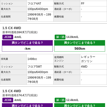
フロア4AT
FF
ミッション
駆動方式
100ps/6400rpm
-
最大出力
過給器（ターボ）
1996年08月～199
-
生産期間
燃費性能
7年08月
1.5 CX 4WD
新車時価格
164.9
万円(税抜)
JC08
-km/L
10・15
14.0km/L
満タンでどこまで走る？
満タンでどこまで走る？
-km
560km
レギュラー
使用燃料
1498cc
排気量
エンジン
ガソリン
フロア5MT
4WD
ミッション
駆動方式
100ps/6400rpm
-
最大出力
過給器（ターボ）
1996年08月～199
-
生産期間
燃費性能
7年08月
1.5 CX 4WD
新車時価格
174.4
万円(税抜)
JC08
-km/L
10・15
12.4km/L
満タンでどこまで走る？
満タンでどこまで走る？