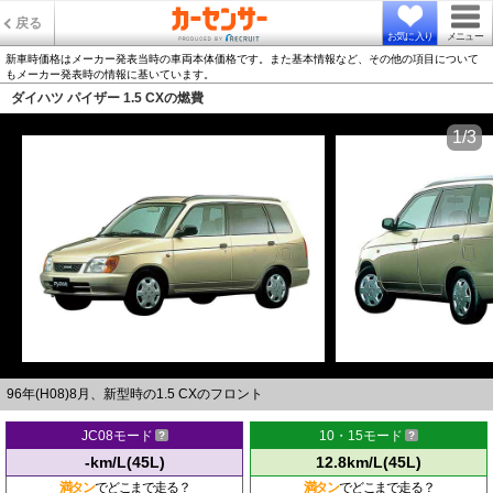
戻る
お気に入り
メニュー
新車時価格はメーカー発表当時の車両本体価格です。また基本情報など、その他の項目について
もメーカー発表時の情報に基いています。
ダイハツ パイザー 1.5 CXの燃費
1/3
96年(H08)8月、新型時の1.5 CXのフロント
JC08モード
10・15モード
-km/L(45L)
12.8km/L(45L)
満タン
でどこまで走る？
満タン
でどこまで走る？