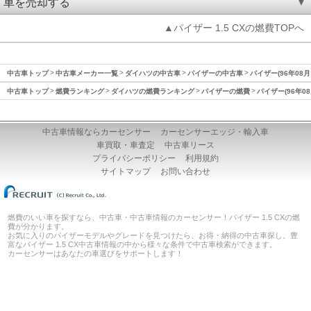
車を売却する
▲パイザー 1.5 CXの燃費TOPへ
中古車トップ
中古車メーカー一覧
ダイハツの中古車
パイザーの中古車
パイザー(96年08月
中古車トップ
燃費ランキング
ダイハツの燃費ランキング
パイザーの燃費
パイザー(96年0
中古車情報ならカーセンサー
カーセンサーエッジ・輸入車
車買取・車査定
中古車リース
プライバシーポリシー
利用規約
サイトマップ
お問い合わせ
燃費のいい車を探すなら、中古車・中古車情報のカーセンサー！パイザー 1.5 CXの燃
費が分かります。
お気に入りのパイザーモデルやグレードを見つけたら、お得・納得の中古車探し。豊
富なパイザー 1.5 CX中古車情報の中から様々な条件で中古車検索ができます。
カーセンサーはあなたの車選びをサポートします！