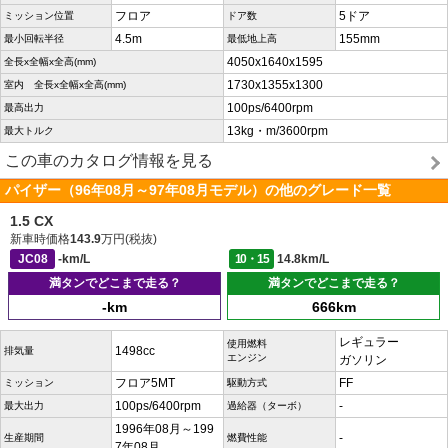
フロア
5ドア
ミッション位置
ドア数
4.5m
155mm
最小回転半径
最低地上高
4050x1640x1595
全長x全幅x全高(mm)
1730x1355x1300
室内 全長x全幅x全高(mm)
100ps/6400rpm
最高出力
13kg・m/3600rpm
最大トルク
この車のカタログ情報を見る
パイザー（96年08月～97年08月モデル）の他のグレード一覧
1.5 CX
新車時価格
143.9
万円(税抜)
JC08
-km/L
10・15
14.8km/L
満タンでどこまで走る？
満タンでどこまで走る？
-km
666km
レギュラー
使用燃料
1498cc
排気量
エンジン
ガソリン
フロア5MT
FF
ミッション
駆動方式
100ps/6400rpm
-
最大出力
過給器（ターボ）
1996年08月～199
-
生産期間
燃費性能
7年08月