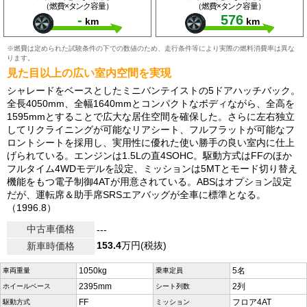
（燃費×タンク容量）
（燃費×タンク容量）
-
576
km
km
※燃費は定められた試験条件の下での数値のため、走行条件等により実際の燃料消費率は異な
ります。
見た目以上の広い室内空間を実現
シャレードをベースとしたミニバンテイストの5ドアハッチバック。
全長4050mm、全幅1640mmとコンパクトなボディながら、全高を
1595mmとすることで広大な居住空間を確保した。さらに左右独立
してリクライニングが可能なリアシート、フルフラットが可能なフ
ロントシートを採用し、実用性に優れた使い勝手の良い室内に仕上
げられている。エンジンは1.5Lの直4SOHC。駆動方式はFFのほか
フルタイム4WDモデルを設定、ミッションは5MTとモード切り替え
機能をもつ電子制御4ATが用意されている。ABSはオプション設定
だが、運転席＆助手席SRSエアバッグが全車に標準となる。
（1996.8）
中古車価格
---
153.4
万円(税抜)
新車時価格
1050kg
5名
車両重量
乗車定員
2395mm
2列
ホイールベース
シート列数
FF
フロア4AT
駆動方式
ミッション