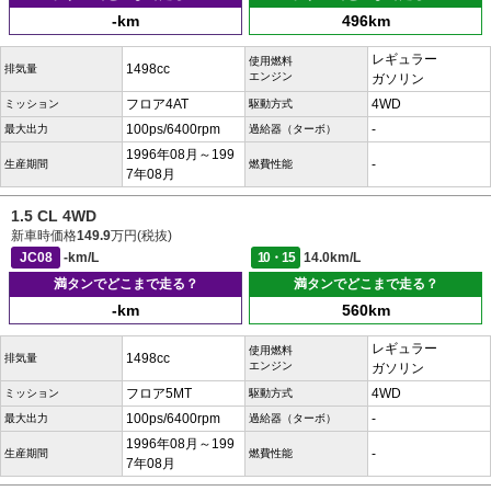
-km
496km
レギュラー
使用燃料
1498cc
排気量
エンジン
ガソリン
フロア4AT
4WD
ミッション
駆動方式
100ps/6400rpm
-
最大出力
過給器（ターボ）
1996年08月～199
-
生産期間
燃費性能
7年08月
1.5 CL 4WD
新車時価格
149.9
万円(税抜)
JC08
-km/L
10・15
14.0km/L
満タンでどこまで走る？
満タンでどこまで走る？
-km
560km
レギュラー
使用燃料
1498cc
排気量
エンジン
ガソリン
フロア5MT
4WD
ミッション
駆動方式
100ps/6400rpm
-
最大出力
過給器（ターボ）
1996年08月～199
-
生産期間
燃費性能
7年08月