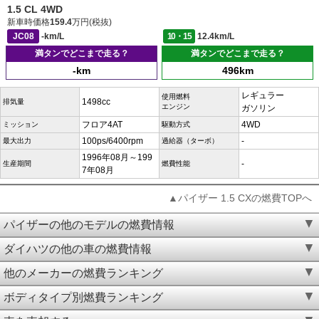
1.5 CL 4WD
新車時価格
159.4
万円(税抜)
JC08
-km/L
10・15
12.4km/L
満タンでどこまで走る？
満タンでどこまで走る？
-km
496km
レギュラー
使用燃料
1498cc
排気量
エンジン
ガソリン
フロア4AT
4WD
ミッション
駆動方式
100ps/6400rpm
-
最大出力
過給器（ターボ）
1996年08月～199
-
生産期間
燃費性能
7年08月
▲パイザー 1.5 CXの燃費TOPへ
パイザーの他のモデルの燃費情報
ダイハツの他の車の燃費情報
他のメーカーの燃費ランキング
ボディタイプ別燃費ランキング