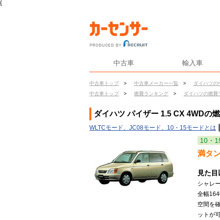
{
中古車
輸入車
中古車トップ
>
中古車メーカー一覧
>
ダイハツの
中古車トップ
>
燃費ランキング
>
ダイハツの燃費
ダイハツ パイザー 1.5 CX 4WDの
WLTCモード、JC08モード、10・15モードとは
10・1
満タ
見た目
シャレー
全幅16
空間を
ットが