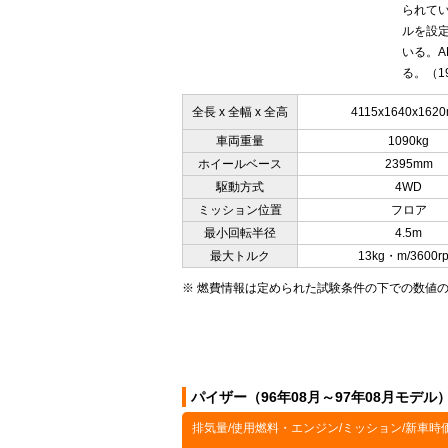
られてい
ルを設定
いる。A
る。（19
全長 x 全幅 x 全高
4115x1640x162
車両重量
1090kg
ホイールベース
2395mm
駆動方式
4WD
ミッション位置
フロア
最小回転半径
4.5m
最大トルク
13kg・m/3600r
※ 燃費情報は定められた試験条件の下での数値
パイザー（96年08月～97年08月モデ
排気量/使用燃料・エンジン/ミッション/新車時