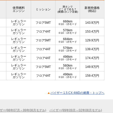
満タンで
使用燃料
新車時価格
ミッション
どこまで走る？
エンジン
(税込)
(燃費xタンク容量)
レギュラー
666km
フロア5MT
143.9
万円
ガソリン
※10・15モード
レギュラー
576km
フロア4AT
153.4
万円
ガソリン
※10・15モード
レギュラー
684km
フロア5MT
129.9
万円
ガソリン
※10・15モード
レギュラー
576km
フロア4AT
139.4
万円
ガソリン
※10・15モード
レギュラー
496km
フロア4AT
174.4
万円
ガソリン
※10・15モード
レギュラー
560km
フロア5MT
149.9
万円
ガソリン
※10・15モード
レギュラー
496km
フロア4AT
159.4
万円
ガソリン
※10・15モード
パイザー 1.5 CX 4WDの燃費・トップヘ
ザー(98年07月～99年08月モデル)
パイザー(99年09月～02年08月モデル)