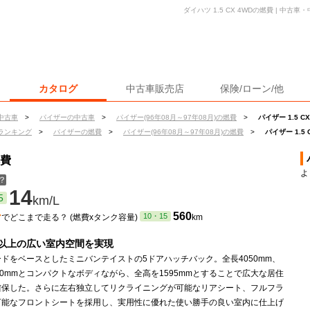
ダイハツ 1.5 CX 4WDの燃費 | 中
カタログ
中古車販売店
保険/ローン/他
中古車
>
パイザーの中古車
>
パイザー(96年08月～97年08月)の燃費
>
パイザー 1.5 C
ランキング
>
パイザーの燃費
>
パイザー(96年08月～97年08月)の燃費
>
パイザー 1.5 
燃費
よ
？
14
5
km/L
ン
560
10・15
でどこまで走る？ (燃費xタンク容量)
km
以上の広い室内空間を実現
ドをベースとしたミニバンテイストの5ドアハッチバック。全長4050mm、
40mmとコンパクトなボディながら、全高を1595mmとすることで広大な居住
確保した。さらに左右独立してリクライニングが可能なリアシート、フルフラ
可能なフロントシートを採用し、実用性に優れた使い勝手の良い室内に仕上げ