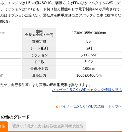
る。エンジンは1.5Lの直4SOHC。駆動方式はFFのほかフルタイム4WDモデ
、ミッションは5MTとモード切り替え機能をもつ電子制御4ATが用意されて
BSはオプション設定だが、運転席＆助手席SRSエアバッグが全車に標準とな
96.8）
室内
0mm
1730x1355x1300mm
全長 x 全幅 x 全高
乗車定員
5人
シート配列
2列
ミッション
フロア5MT
ドア数
5ドア
最低地上高
160mm
pm
最高出力
100ps/6400rpm
のため、走行条件等により実際の燃料消費率は異なります。
パイザー 1.5 CX 4WDのカタログ情報を見る
パイザー 1.5 CX 4WDの燃費・トップヘ
ル）の他のグレード
価格
駆動方式/最大出力/過給器/生産期間/燃費性能