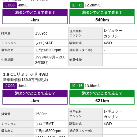
JC08
-km/L
10・15
12.2km/L
満タンでどこまで走る？
満タンでどこまで走る？
-km
549km
レギュラー
使用燃料
1589cc
排気量
エンジン
ガソリン
フロア4AT
4WD
ミッション
駆動方式
115ps/6300rpm
-
最大出力
過給器（ターボ）
1999年09月～200
-
生産期間
燃費性能
2年08月
1.6 CLリミテッド 4WD
新車時価格
139.9
万円(税抜)
JC08
-km/L
10・15
13.8km/L
満タンでどこまで走る？
満タンでどこまで走る？
-km
621km
レギュラー
使用燃料
1589cc
排気量
エンジン
ガソリン
フロア5MT
4WD
ミッション
駆動方式
115ps/6300rpm
-
最大出力
過給器（ターボ）