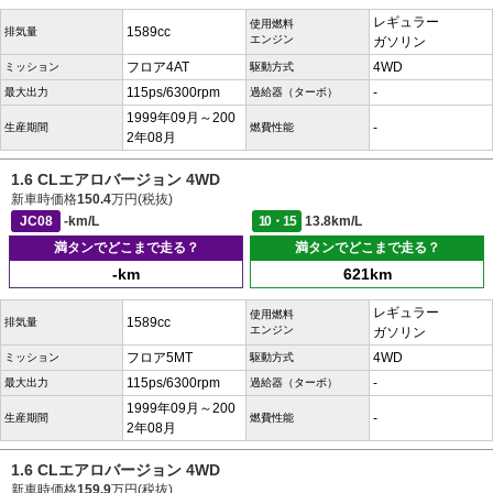
レギュラー
使用燃料
1589cc
排気量
エンジン
ガソリン
フロア4AT
4WD
ミッション
駆動方式
115ps/6300rpm
-
最大出力
過給器（ターボ）
1999年09月～200
-
生産期間
燃費性能
2年08月
1.6 CLエアロバージョン 4WD
新車時価格
150.4
万円(税抜)
JC08
-km/L
10・15
13.8km/L
満タンでどこまで走る？
満タンでどこまで走る？
-km
621km
レギュラー
使用燃料
1589cc
排気量
エンジン
ガソリン
フロア5MT
4WD
ミッション
駆動方式
115ps/6300rpm
-
最大出力
過給器（ターボ）
1999年09月～200
-
生産期間
燃費性能
2年08月
1.6 CLエアロバージョン 4WD
新車時価格
159.9
万円(税抜)