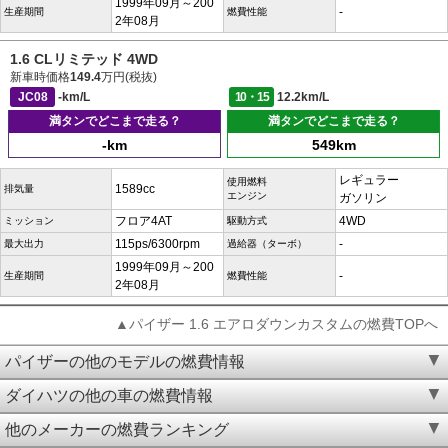
1999年09月～200
-
生産期間
燃費性能
2年08月
1.6 CLリミテッド 4WD
新車時価格
149.4
万円(税抜)
JC08
-km/L
10・15
12.2km/L
満タンでどこまで走る？
満タンでどこまで走る？
-km
549km
レギュラー
使用燃料
1589cc
排気量
エンジン
ガソリン
フロア4AT
4WD
ミッション
駆動方式
115ps/6300rpm
-
最大出力
過給器（ターボ）
1999年09月～200
-
生産期間
燃費性能
2年08月
▲パイザー 1.6 エアロダウンカスタムの燃費TOPへ
パイザーの他のモデルの燃費情報
ダイハツの他の車の燃費情報
他のメーカーの燃費ランキング