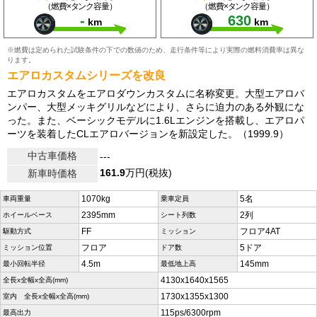
（燃費×タンク容量）
（燃費×タンク容量）
-
630
km
km
※燃費は定められた試験条件の下での数値のため、走行条件等により実際の燃料消費率は異な
ります。
エアロカスタムシリーズを改良
エアロカスタムをエアロダウンカスタムに名称変更。大型エアロバ
ンパー、大型メッキグリルなどにより、さらに迫力のある外観にな
った。また、ベーシックモデルに1.6Lエンジンを搭載し、エアロパ
ーツを装着したCLエアロバージョンを新設定した。（1999.9）
中古車価格
---
161.9
万円(税抜)
新車時価格
1070kg
5名
車両重量
乗車定員
2395mm
2列
ホイールベース
シート列数
FF
フロア4AT
駆動方式
ミッション
フロア
5ドア
ミッション位置
ドア数
4.5m
145mm
最小回転半径
最低地上高
4130x1640x1565
全長x全幅x全高(mm)
1730x1355x1300
室内 全長x全幅x全高(mm)
115ps/6300rpm
最高出力