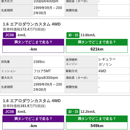
100ps/6400rpm
-
最大出力
過給器（ターボ）
1999年09月～200
-
生産期間
燃費性能
2年08月
1.6 エアロダウンカスタム 4WD
新車時価格
172.4
万円(税抜)
JC08
-km/L
10・15
13.8km/L
満タンでどこまで走る？
満タンでどこまで走る？
-km
621km
レギュラー
使用燃料
1589cc
排気量
エンジン
ガソリン
フロア5MT
4WD
ミッション
駆動方式
115ps/6300rpm
-
最大出力
過給器（ターボ）
1999年09月～200
-
生産期間
燃費性能
2年08月
1.6 エアロダウンカスタム 4WD
新車時価格
181.9
万円(税抜)
JC08
-km/L
10・15
12.2km/L
満タンでどこまで走る？
満タンでどこまで走る？
-km
549km