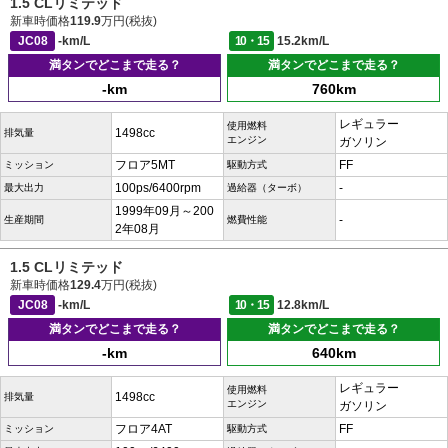
1.5 CLリミテッド
新車時価格
119.9
万円(税抜)
JC08
-km/L
10・15
15.2km/L
満タンでどこまで走る？
満タンでどこまで走る？
-km
760km
レギュラー
使用燃料
1498cc
排気量
エンジン
ガソリン
フロア5MT
FF
ミッション
駆動方式
100ps/6400rpm
-
最大出力
過給器（ターボ）
1999年09月～200
-
生産期間
燃費性能
2年08月
1.5 CLリミテッド
新車時価格
129.4
万円(税抜)
JC08
-km/L
10・15
12.8km/L
満タンでどこまで走る？
満タンでどこまで走る？
-km
640km
レギュラー
使用燃料
1498cc
排気量
エンジン
ガソリン
フロア4AT
FF
ミッション
駆動方式