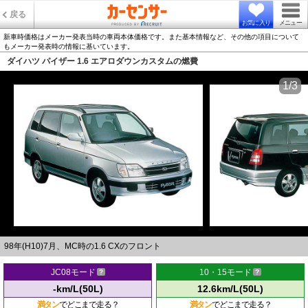
戻る
お気に入り
メニュー
新車時価格はメーカー発表当時の車両本体価格です。また基本情報など、その他の項目について
もメーカー発表時の情報に基いています。
ダイハツ パイザー 1.6 エアロダウンカスタムの燃費
1/3
98年(H10)7月、MC時の1.6 CXのフロント
JC08モード
10・15モード
-km/L(50L)
12.6km/L(50L)
満タン
でどこまで走る？
満タン
でどこまで走る？