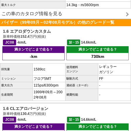
14.3kg・m/3600rpm
最大トルク
この車のカタログ情報を見る
パイザー（99年09月～02年08月モデル）の他のグレード一覧
1.6 エアロダウンカスタム
新車時価格
152.4
万円(税抜)
JC08
-km/L
10・15
14.6km/L
満タンでどこまで走る？
満タンでどこまで走る？
-km
730km
レギュラー
使用燃料
1589cc
排気量
エンジン
ガソリン
フロア5MT
FF
ミッション
駆動方式
115ps/6300rpm
-
最大出力
過給器（ターボ）
1999年09月～200
-
生産期間
燃費性能
2年08月
1.6 CLエアロバージョン
新車時価格
130.4
万円(税抜)
JC08
-km/L
10・15
14.6km/L
満タンでどこまで走る？
満タンでどこまで走る？