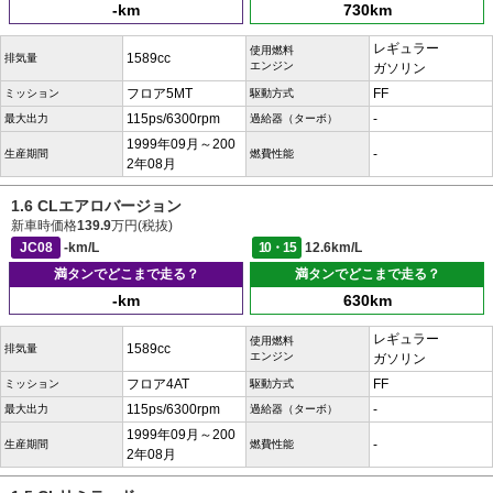
-km
730km
レギュラー
使用燃料
1589cc
排気量
エンジン
ガソリン
フロア5MT
FF
ミッション
駆動方式
115ps/6300rpm
-
最大出力
過給器（ターボ）
1999年09月～200
-
生産期間
燃費性能
2年08月
1.6 CLエアロバージョン
新車時価格
139.9
万円(税抜)
JC08
-km/L
10・15
12.6km/L
満タンでどこまで走る？
満タンでどこまで走る？
-km
630km
レギュラー
使用燃料
1589cc
排気量
エンジン
ガソリン
フロア4AT
FF
ミッション
駆動方式
115ps/6300rpm
-
最大出力
過給器（ターボ）
1999年09月～200
-
生産期間
燃費性能
2年08月