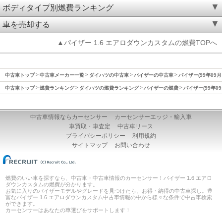
ボディタイプ別燃費ランキング
車を売却する
▲パイザー 1.6 エアロダウンカスタムの燃費TOPへ
中古車トップ
中古車メーカー一覧
ダイハツの中古車
パイザーの中古車
パイザー(99年09月
中古車トップ
燃費ランキング
ダイハツの燃費ランキング
パイザーの燃費
パイザー(99年0
中古車情報ならカーセンサー
カーセンサーエッジ・輸入車
車買取・車査定
中古車リース
プライバシーポリシー
利用規約
サイトマップ
お問い合わせ
燃費のいい車を探すなら、中古車・中古車情報のカーセンサー！パイザー 1.6 エアロ
ダウンカスタムの燃費が分かります。
お気に入りのパイザーモデルやグレードを見つけたら、お得・納得の中古車探し。豊
富なパイザー 1.6 エアロダウンカスタム中古車情報の中から様々な条件で中古車検索
ができます。
カーセンサーはあなたの車選びをサポートします！