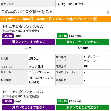
14.3kg・m/3600rpm
最大トルク
この車のカタログ情報を見る
パイザー（99年09月～02年08月モデル）の他のグレード一覧
1.6 エアロダウンカスタム
新車時価格
152.4
万円(税抜)
JC08
-km/L
10・15
14.6km/L
満タンでどこまで走る？
満タンでどこまで走る？
-km
730km
レギュラー
使用燃料
1589cc
排気量
エンジン
ガソリン
フロア5MT
FF
ミッション
駆動方式
115ps/6300rpm
-
最大出力
過給器（ターボ）
1999年09月～200
-
生産期間
燃費性能
2年08月
1.6 エアロダウンカスタム
新車時価格
161.9
万円(税抜)
JC08
-km/L
10・15
12.6km/L
満タンでどこまで走る？
満タンでどこまで走る？