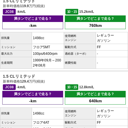
1.5 CLリミテッド
新車時価格
119.9
万円(税抜)
JC08
-km/L
10・15
15.2km/L
満タンでどこまで走る？
満タンでどこまで走る？
-km
760km
レギュラー
使用燃料
1498cc
排気量
エンジン
ガソリン
フロア5MT
FF
ミッション
駆動方式
100ps/6400rpm
-
最大出力
過給器（ターボ）
1999年09月～200
-
生産期間
燃費性能
2年08月
1.5 CLリミテッド
新車時価格
129.4
万円(税抜)
JC08
-km/L
10・15
12.8km/L
満タンでどこまで走る？
満タンでどこまで走る？
-km
640km
レギュラー
使用燃料
1498cc
排気量
エンジン
ガソリン
フロア4AT
FF
ミッション
駆動方式