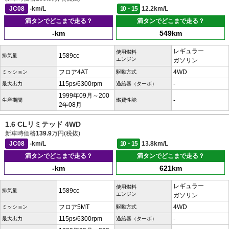
JC08
-km/L
10・15
12.2km/L
満タンでどこまで走る？
満タンでどこまで走る？
-km
549km
レギュラー
使用燃料
1589cc
排気量
エンジン
ガソリン
フロア4AT
4WD
ミッション
駆動方式
115ps/6300rpm
-
最大出力
過給器（ターボ）
1999年09月～200
-
生産期間
燃費性能
2年08月
1.6 CLリミテッド 4WD
新車時価格
139.9
万円(税抜)
JC08
-km/L
10・15
13.8km/L
満タンでどこまで走る？
満タンでどこまで走る？
-km
621km
レギュラー
使用燃料
1589cc
排気量
エンジン
ガソリン
フロア5MT
4WD
ミッション
駆動方式
115ps/6300rpm
-
最大出力
過給器（ターボ）