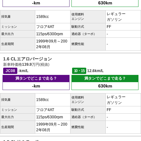
-km
630km
レギュラー
使用燃料
1589cc
排気量
エンジン
ガソリン
フロア4AT
FF
ミッション
駆動方式
115ps/6300rpm
-
最大出力
過給器（ターボ）
1999年09月～200
-
生産期間
燃費性能
2年08月
1.6 CLエアロバージョン
新車時価格
139.9
万円(税抜)
JC08
-km/L
10・15
12.6km/L
満タンでどこまで走る？
満タンでどこまで走る？
-km
630km
レギュラー
使用燃料
1589cc
排気量
エンジン
ガソリン
フロア4AT
FF
ミッション
駆動方式
115ps/6300rpm
-
最大出力
過給器（ターボ）
1999年09月～200
-
生産期間
燃費性能
2年08月