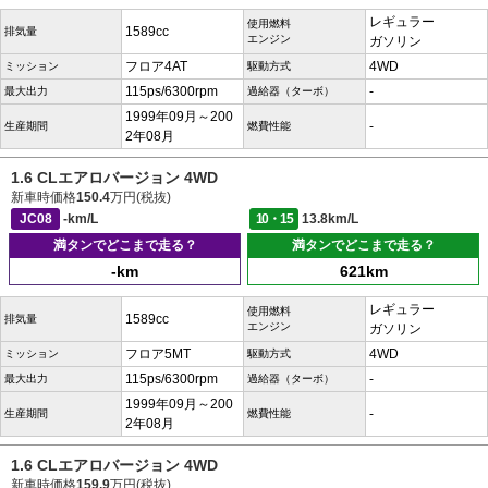
レギュラー
使用燃料
1589cc
排気量
エンジン
ガソリン
フロア4AT
4WD
ミッション
駆動方式
115ps/6300rpm
-
最大出力
過給器（ターボ）
1999年09月～200
-
生産期間
燃費性能
2年08月
1.6 CLエアロバージョン 4WD
新車時価格
150.4
万円(税抜)
JC08
-km/L
10・15
13.8km/L
満タンでどこまで走る？
満タンでどこまで走る？
-km
621km
レギュラー
使用燃料
1589cc
排気量
エンジン
ガソリン
フロア5MT
4WD
ミッション
駆動方式
115ps/6300rpm
-
最大出力
過給器（ターボ）
1999年09月～200
-
生産期間
燃費性能
2年08月
1.6 CLエアロバージョン 4WD
新車時価格
159.9
万円(税抜)