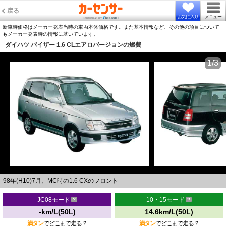
戻る
お気に入り
メニュー
新車時価格はメーカー発表当時の車両本体価格です。また基本情報など、その他の項目について
もメーカー発表時の情報に基いています。
ダイハツ パイザー 1.6 CLエアロバージョンの燃費
1/3
98年(H10)7月、MC時の1.6 CXのフロント
JC08モード
10・15モード
-km/L(50L)
14.6km/L(50L)
満タン
でどこまで走る？
満タン
でどこまで走る？