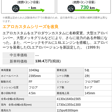
（燃費×タンク容量）
（燃費×タンク容量）
-
730
km
km
※燃費は定められた試験条件の下での数値のため、走行条件等により実際の燃料消費率は異な
ります。
エアロカスタムシリーズを改良
エアロカスタムをエアロダウンカスタムに名称変更。大型エアロバ
ンパー、大型メッキグリルなどにより、さらに迫力のある外観にな
った。また、ベーシックモデルに1.6Lエンジンを搭載し、エアロパ
ーツを装着したCLエアロバージョンを新設定した。（1999.9）
中古車価格
---
130.4
万円(税抜)
新車時価格
1040kg
5名
車両重量
乗車定員
2395mm
2列
ホイールベース
シート列数
FF
フロア5MT
駆動方式
ミッション
フロア
5ドア
ミッション位置
ドア数
4.5m
145mm
最小回転半径
最低地上高
4130x1640x1565
全長x全幅x全高(mm)
1730x1355x1300
室内 全長x全幅x全高(mm)
115ps/6300rpm
最高出力