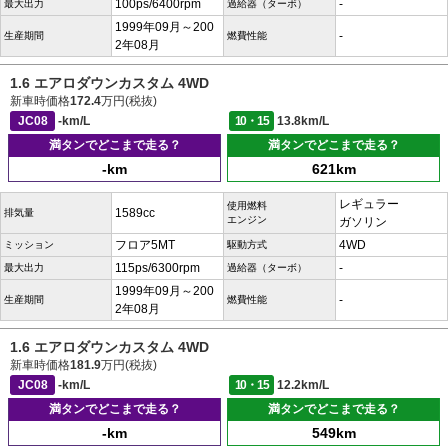
100ps/6400rpm
-
最大出力
過給器（ターボ）
1999年09月～200
-
生産期間
燃費性能
2年08月
1.6 エアロダウンカスタム 4WD
新車時価格
172.4
万円(税抜)
JC08
-km/L
10・15
13.8km/L
満タンでどこまで走る？
満タンでどこまで走る？
-km
621km
レギュラー
使用燃料
1589cc
排気量
エンジン
ガソリン
フロア5MT
4WD
ミッション
駆動方式
115ps/6300rpm
-
最大出力
過給器（ターボ）
1999年09月～200
-
生産期間
燃費性能
2年08月
1.6 エアロダウンカスタム 4WD
新車時価格
181.9
万円(税抜)
JC08
-km/L
10・15
12.2km/L
満タンでどこまで走る？
満タンでどこまで走る？
-km
549km