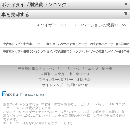
ボディタイプ別燃費ランキング
車を売却する
▲パイザー 1.6 CLエアロバージョンの燃費TOPへ
中古車トップ
中古車メーカー一覧
ダイハツの中古車
パイザーの中古車
パイザー(99年09月
中古車トップ
燃費ランキング
ダイハツの燃費ランキング
パイザーの燃費
パイザー(99年0
中古車情報ならカーセンサー
カーセンサーエッジ・輸入車
車買取・車査定
中古車リース
プライバシーポリシー
利用規約
サイトマップ
お問い合わせ
燃費のいい車を探すなら、中古車・中古車情報のカーセンサー！パイザー 1.6 CLエア
ロバージョンの燃費が分かります。
お気に入りのパイザーモデルやグレードを見つけたら、お得・納得の中古車探し。豊
富なパイザー 1.6 CLエアロバージョン中古車情報の中から様々な条件で中古車検索が
できます。
カーセンサーはあなたの車選びをサポートします！