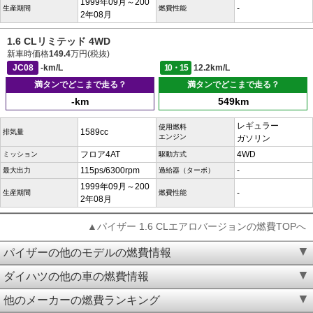
1999年09月～200
-
生産期間
燃費性能
2年08月
1.6 CLリミテッド 4WD
新車時価格
149.4
万円(税抜)
JC08
-km/L
10・15
12.2km/L
満タンでどこまで走る？
満タンでどこまで走る？
-km
549km
レギュラー
使用燃料
1589cc
排気量
エンジン
ガソリン
フロア4AT
4WD
ミッション
駆動方式
115ps/6300rpm
-
最大出力
過給器（ターボ）
1999年09月～200
-
生産期間
燃費性能
2年08月
▲パイザー 1.6 CLエアロバージョンの燃費TOPへ
パイザーの他のモデルの燃費情報
ダイハツの他の車の燃費情報
他のメーカーの燃費ランキング