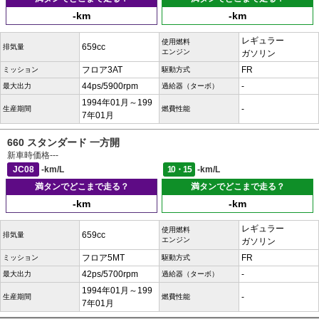
-km
-km
レギュラー
使用燃料
659cc
排気量
エンジン
ガソリン
フロア3AT
FR
ミッション
駆動方式
44ps/5900rpm
-
最大出力
過給器（ターボ）
1994年01月～199
-
生産期間
燃費性能
7年01月
660 スタンダード 一方開
新車時価格
---
JC08
-km/L
10・15
-km/L
満タンでどこまで走る？
満タンでどこまで走る？
-km
-km
レギュラー
使用燃料
659cc
排気量
エンジン
ガソリン
フロア5MT
FR
ミッション
駆動方式
42ps/5700rpm
-
最大出力
過給器（ターボ）
1994年01月～199
-
生産期間
燃費性能
7年01月