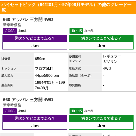
ハイゼットピック（94年01月～97年08月モデル）の他のグレード一
覧
660 アッパレ 三方開 4WD
新車時価格
---
JC08
-km/L
10・15
-km/L
満タンでどこまで走る？
満タンでどこまで走る？
-km
-km
レギュラー
使用燃料
659cc
排気量
エンジン
ガソリン
フロア5MT
4WD
ミッション
駆動方式
44ps/5900rpm
-
最大出力
過給器（ターボ）
1994年01月～199
-
生産期間
燃費性能
7年08月
660 アッパレ 三方開 4WD
新車時価格
---
JC08
-km/L
10・15
-km/L
満タンでどこまで走る？
満タンでどこまで走る？
-km
-km