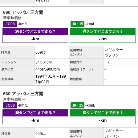
7年08月
660 アッパレ 三方開
新車時価格
---
JC08
-km/L
10・15
-km/L
満タンでどこまで走る？
満タンでどこまで走る？
-km
-km
レギュラー
使用燃料
659cc
排気量
エンジン
ガソリン
フロア5MT
FR
ミッション
駆動方式
44ps/5900rpm
-
最大出力
過給器（ターボ）
1994年01月～199
-
生産期間
燃費性能
7年08月
660 アッパレ 三方開
新車時価格
---
JC08
-km/L
10・15
-km/L
満タンでどこまで走る？
満タンでどこまで走る？
-km
-km
レギュラー
使用燃料
659cc
排気量
エンジン
ガソリン