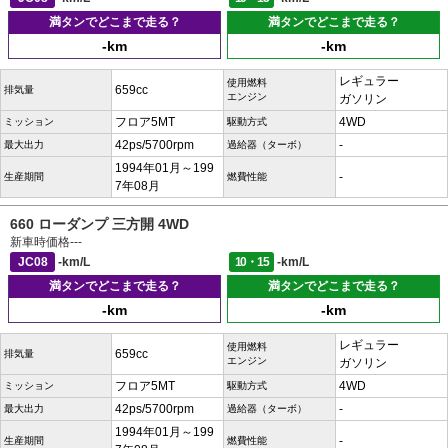
満タンでどこまで走る？
満タンでどこまで走る？
-km
-km
レギュラー
使用燃料
659cc
排気量
エンジン
ガソリン
フロア5MT
4WD
ミッション
駆動方式
42ps/5700rpm
-
最大出力
過給器（ターボ）
1994年01月～199
-
生産期間
燃費性能
7年08月
660 ローダンプ 三方開 4WD
新車時価格
---
JC08
-km/L
10・15
-km/L
満タンでどこまで走る？
満タンでどこまで走る？
-km
-km
レギュラー
使用燃料
659cc
排気量
エンジン
ガソリン
フロア5MT
4WD
ミッション
駆動方式
42ps/5700rpm
-
最大出力
過給器（ターボ）
1994年01月～199
-
生産期間
燃費性能