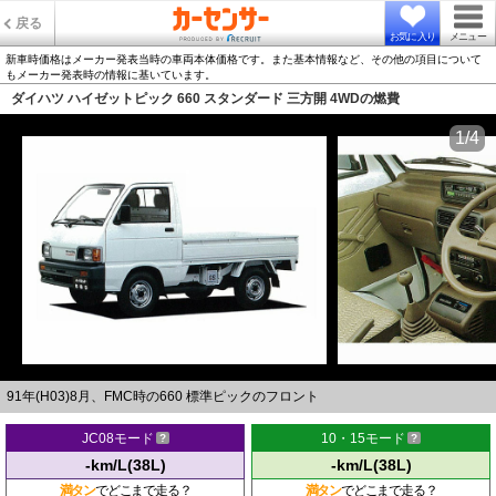
戻る
お気に入り
メニュー
新車時価格はメーカー発表当時の車両本体価格です。また基本情報など、その他の項目について
もメーカー発表時の情報に基いています。
ダイハツ ハイゼットピック 660 スタンダード 三方開 4WDの燃費
1/4
91年(H03)8月、FMC時の660 標準ピックのフロント
JC08モード
10・15モード
-km/L(38L)
-km/L(38L)
満タン
でどこまで走る？
満タン
でどこまで走る？