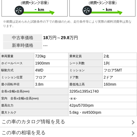
（燃費×タンク容量）
（燃費×タンク容量）
-
-
km
km
※燃費は定められた試験条件の下での数値のため、走行条件等により実際の燃料消費率は異な
ります。
中古車価格
18
万円～
29.8
万円
新車時価格
---
720kg
2名
車両重量
乗車定員
1900mm
1列
ホイールベース
シート列数
4WD
フロア5MT
駆動方式
ミッション
フロア
2ドア
ミッション位置
ドア数
3.8m
160mm
最小回転半径
最低地上高
3295x1395x1740
全長x全幅x全高(mm)
-x-x-
室内 全長x全幅x全高(mm)
42ps/5700rpm
最高出力
5.6kg・m/4500rpm
最大トルク
この車のカタログ情報を見る
この車の相場を見る