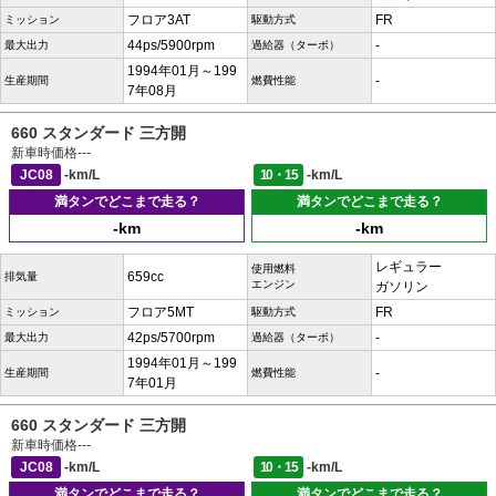
フロア3AT
FR
ミッション
駆動方式
44ps/5900rpm
-
最大出力
過給器（ターボ）
1994年01月～199
-
生産期間
燃費性能
7年08月
660 スタンダード 三方開
新車時価格
---
JC08
-km/L
10・15
-km/L
満タンでどこまで走る？
満タンでどこまで走る？
-km
-km
レギュラー
使用燃料
659cc
排気量
エンジン
ガソリン
フロア5MT
FR
ミッション
駆動方式
42ps/5700rpm
-
最大出力
過給器（ターボ）
1994年01月～199
-
生産期間
燃費性能
7年01月
660 スタンダード 三方開
新車時価格
---
JC08
-km/L
10・15
-km/L
満タンでどこまで走る？
満タンでどこまで走る？