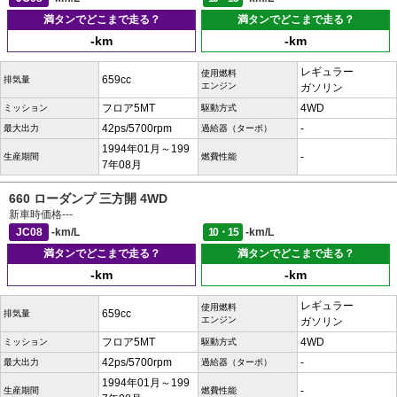
満タンでどこまで走る？
満タンでどこまで走る？
-km
-km
レギュラー
使用燃料
659cc
排気量
エンジン
ガソリン
フロア5MT
4WD
ミッション
駆動方式
42ps/5700rpm
-
最大出力
過給器（ターボ）
1994年01月～199
-
生産期間
燃費性能
7年08月
660 ローダンプ 三方開 4WD
新車時価格
---
JC08
-km/L
10・15
-km/L
満タンでどこまで走る？
満タンでどこまで走る？
-km
-km
レギュラー
使用燃料
659cc
排気量
エンジン
ガソリン
フロア5MT
4WD
ミッション
駆動方式
42ps/5700rpm
-
最大出力
過給器（ターボ）
1994年01月～199
-
生産期間
燃費性能