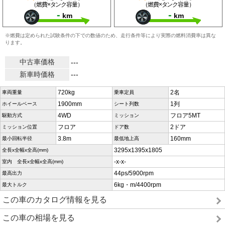
（燃費×タンク容量）
（燃費×タンク容量）
-
-
km
km
※燃費は定められた試験条件の下での数値のため、走行条件等により実際の燃料消費率は異な
ります。
中古車価格
---
新車時価格
---
720kg
2名
車両重量
乗車定員
1900mm
1列
ホイールベース
シート列数
4WD
フロア5MT
駆動方式
ミッション
フロア
2ドア
ミッション位置
ドア数
3.8m
160mm
最小回転半径
最低地上高
3295x1395x1805
全長x全幅x全高(mm)
-x-x-
室内 全長x全幅x全高(mm)
44ps/5900rpm
最高出力
6kg・m/4400rpm
最大トルク
この車のカタログ情報を見る
この車の相場を見る