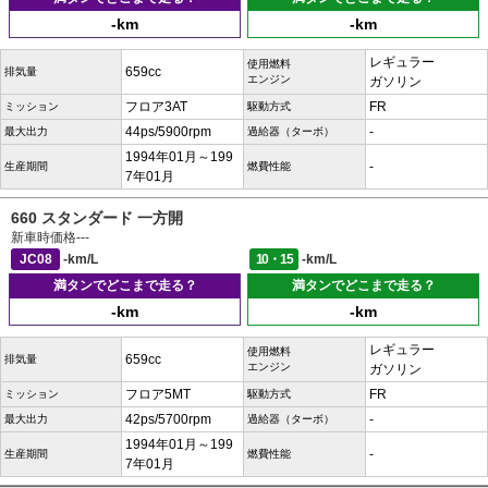
-km
-km
レギュラー
使用燃料
659cc
排気量
エンジン
ガソリン
フロア3AT
FR
ミッション
駆動方式
44ps/5900rpm
-
最大出力
過給器（ターボ）
1994年01月～199
-
生産期間
燃費性能
7年01月
660 スタンダード 一方開
新車時価格
---
JC08
-km/L
10・15
-km/L
満タンでどこまで走る？
満タンでどこまで走る？
-km
-km
レギュラー
使用燃料
659cc
排気量
エンジン
ガソリン
フロア5MT
FR
ミッション
駆動方式
42ps/5700rpm
-
最大出力
過給器（ターボ）
1994年01月～199
-
生産期間
燃費性能
7年01月