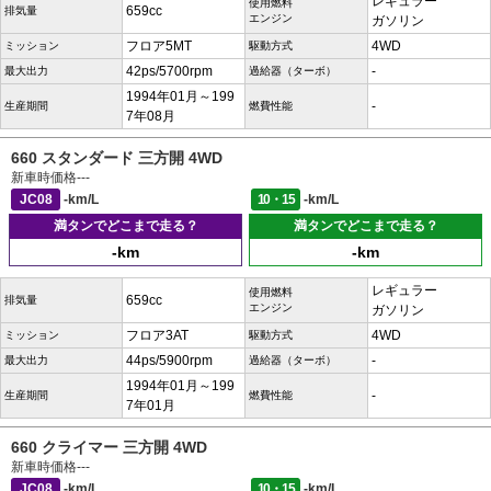
レギュラー
使用燃料
659cc
排気量
エンジン
ガソリン
フロア5MT
4WD
ミッション
駆動方式
42ps/5700rpm
-
最大出力
過給器（ターボ）
1994年01月～199
-
生産期間
燃費性能
7年08月
660 スタンダード 三方開 4WD
新車時価格
---
JC08
-km/L
10・15
-km/L
満タンでどこまで走る？
満タンでどこまで走る？
-km
-km
レギュラー
使用燃料
659cc
排気量
エンジン
ガソリン
フロア3AT
4WD
ミッション
駆動方式
44ps/5900rpm
-
最大出力
過給器（ターボ）
1994年01月～199
-
生産期間
燃費性能
7年01月
660 クライマー 三方開 4WD
新車時価格
---
JC08
-km/L
10・15
-km/L