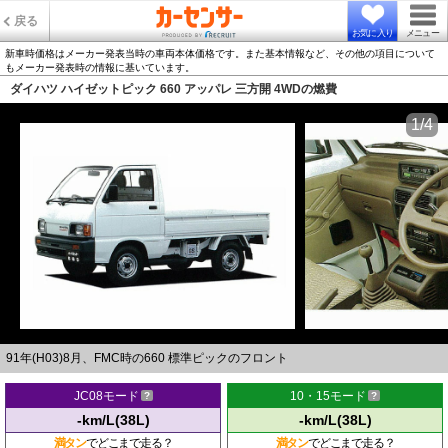
戻る
お気に入り
メニュー
新車時価格はメーカー発表当時の車両本体価格です。また基本情報など、その他の項目について
もメーカー発表時の情報に基いています。
ダイハツ ハイゼットピック 660 アッパレ 三方開 4WDの燃費
1/4
91年(H03)8月、FMC時の660 標準ピックのフロント
JC08モード
10・15モード
-km/L(38L)
-km/L(38L)
満タン
でどこまで走る？
満タン
でどこまで走る？