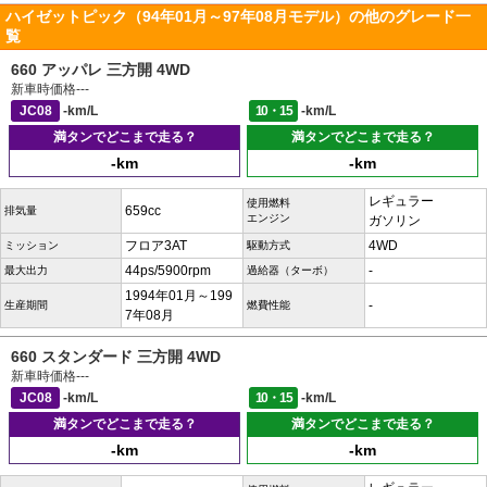
ハイゼットピック（94年01月～97年08月モデル）の他のグレード一
覧
660 アッパレ 三方開 4WD
新車時価格
---
JC08
-km/L
10・15
-km/L
満タンでどこまで走る？
満タンでどこまで走る？
-km
-km
レギュラー
使用燃料
659cc
排気量
エンジン
ガソリン
フロア3AT
4WD
ミッション
駆動方式
44ps/5900rpm
-
最大出力
過給器（ターボ）
1994年01月～199
-
生産期間
燃費性能
7年08月
660 スタンダード 三方開 4WD
新車時価格
---
JC08
-km/L
10・15
-km/L
満タンでどこまで走る？
満タンでどこまで走る？
-km
-km