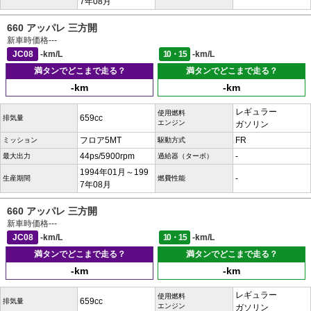
7年08月
660 アッパレ 三方開
新車時価格
---
JC08
-km/L
10・15
-km/L
満タンでどこまで走る？
満タンでどこまで走る？
-km
-km
レギュラー
使用燃料
659cc
排気量
エンジン
ガソリン
フロア5MT
FR
ミッション
駆動方式
44ps/5900rpm
-
最大出力
過給器（ターボ）
1994年01月～199
-
生産期間
燃費性能
7年08月
660 アッパレ 三方開
新車時価格
---
JC08
-km/L
10・15
-km/L
満タンでどこまで走る？
満タンでどこまで走る？
-km
-km
レギュラー
使用燃料
659cc
排気量
エンジン
ガソリン