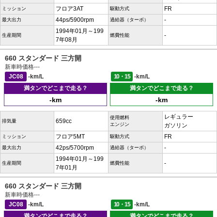
フロア3AT
FR
ミッション
駆動方式
44ps/5900rpm
-
最大出力
過給器（ターボ）
1994年01月～199
-
生産期間
燃費性能
7年08月
660 スタンダード 三方開
新車時価格
---
JC08
-km/L
10・15
-km/L
満タンでどこまで走る？
満タンでどこまで走る？
-km
-km
レギュラー
使用燃料
659cc
排気量
エンジン
ガソリン
フロア5MT
FR
ミッション
駆動方式
42ps/5700rpm
-
最大出力
過給器（ターボ）
1994年01月～199
-
生産期間
燃費性能
7年01月
660 スタンダード 三方開
新車時価格
---
JC08
-km/L
10・15
-km/L
満タンでどこまで走る？
満タンでどこまで走る？