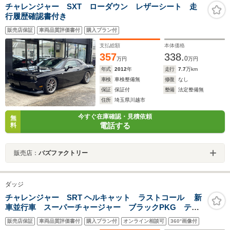
チャレンジャー SXT ローダウン レザーシート 走
行履歴確認書付き
販売店保証
車両品質評価書付
購入プラン付
支払総額
本体価格
357
338.
0
万円
万円
年式
2012
年
走行
7.7
万km
車検
車検整備無
修復
なし
保証
保証付
整備
法定整備無
住所
埼玉県川越市
今すぐ在庫確認・見積依頼
無
電話する
料
販売店：
バズファクトリー
ダッジ
チャレンジャー SRT ヘルキャット ラストコール 新
車並行車 スーパーチャージャー ブラックPKG テク
ニカルGP コンビニエンスGPパフォーマンススポイラ
販売店保証
車両品質評価書付
購入プラン付
オンライン相談可
360°画像付
ー サテンブラックフード OP20インチAW ハーマン