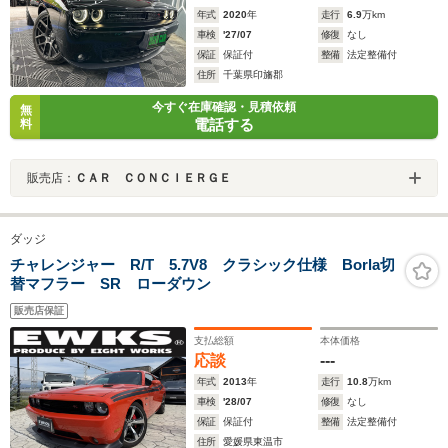
年式
2020
年
走行
6.9
万km
車検
'27/07
修復
なし
保証
保証付
整備
法定整備付
住所
千葉県印旛郡
今すぐ在庫確認・見積依頼
無
電話する
料
販売店：
ＣＡＲ ＣＯＮＣＩＥＲＧＥ
ダッジ
チャレンジャー R/T 5.7V8 クラシック仕様 Borla切
替マフラー SR ローダウン
販売店保証
支払総額
本体価格
応談
---
年式
2013
年
走行
10.8
万km
車検
'28/07
修復
なし
保証
保証付
整備
法定整備付
住所
愛媛県東温市