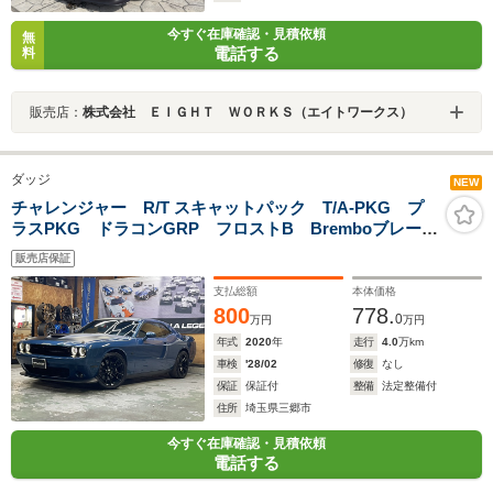
今すぐ在庫確認・見積依頼
無
電話する
料
販売店：
株式会社 ＥＩＧＨＴ ＷＯＲＫＳ（エイトワークス）
ダッジ
NEW
チャレンジャー R/T スキャットパック T/A-PKG プ
ラスPKG ドラコンGRP フロストB Bremboブレー
キ Apple CarPlay/ Android Auto
販売店保証
支払総額
本体価格
800
778.
0
万円
万円
年式
2020
年
走行
4.0
万km
車検
'28/02
修復
なし
保証
保証付
整備
法定整備付
住所
埼玉県三郷市
今すぐ在庫確認・見積依頼
電話する