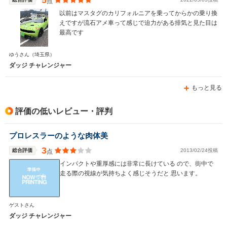
5
点
以前はマスタグのカリフォルニアを乗ってからかの乗り換
えですが流石アメ車って感じで迫力がある排気と見た目は
最高です
WLTCモード
-
-
-
燃費
ゆうさん
（埼玉県）
ダッジ チャレンジャー
もっと見る
排気量
3600～6400cc
1998～6168cc
2260～52
駆動方式
FR、4WD
FR
FR
評価の低いレビュー・評判
プロレスラーのような肉体美
3
総合評価
2013/02/24投稿
点
インパクトや重厚感には非常に長けている ので、街中で
走る際の視線が気持ちよく感じそうだと 思います。
ゲストさん
ダッジ チャレンジャー