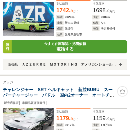
カードンサウンド
支払総額
本体価格
1742.
1698.
9
0
万円
万円
年式
2023
年
走行
200
km
車検
新車未登録
修復
なし
保証
保証付
整備
法定整備付
住所
愛知県豊明市
今すぐ在庫確認・見積依頼
無
電話する
料
販売店：
ＡＺＺＵＲＲＥ ＭＯＴＯＲＩＮＧ アメリカンショールーム
ダッジ
チャレンジャー SRT ヘルキャット 新並BUBU スー
パーチャージャー パドル 国内2オーナー オートチェ
ック有 BT Bカメラ 赤黒KEY有 純正OPアルミボン
販売店保証
車両品質評価書付
ネット ハーマンカードン Dレコ ETC アルカンター
ラ 新基準車検対策済
支払総額
本体価格
1179.
1159.
9
9
万円
万円
年式
2017
年
走行
1.9
万km