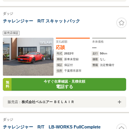
ダッジ
チャレンジャー R/T スキャットパック
販売店保証
支払総額
本体価格
応談
---
年式
2022
年
走行
50
km
車検
新車未登録
修復
なし
保証
保証付
整備
法定整備付
住所
千葉県市原市
今すぐ在庫確認・見積依頼
無
電話する
料
販売店：
株式会社ベルエアー ＢＥＬＡＩＲ
ダッジ
チャレンジャー R/T LB-WORKS FullComplete