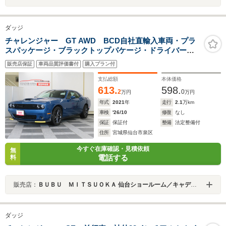
ダッジ
チャレンジャー GT AWD BCD自社直輸入車両・プラ
スパッケージ・ブラックトップパケージ・ドライバーコ
ンビニエンスグループ・ブラックナッパ&アルカンターラ
販売店保証
車両品質評価書付
購入プラン付
パフォーマンスシート・アルパインサウンドシステム・
純正20AW・キセノンHL・ETC
支払総額
本体価格
613.
598.
2
0
万円
万円
年式
2021
年
走行
2.1
万km
車検
'26/10
修復
なし
保証
保証付
整備
法定整備付
住所
宮城県仙台市泉区
今すぐ在庫確認・見積依頼
無
電話する
料
販売店：
ＢＵＢＵ ＭＩＴＳＵＯＫＡ 仙台ショールーム／キャデラック仙台中央／シボレー仙台中央
ダッジ