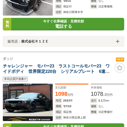
車検
'26/11
修復
なし
保証
保証付
整備
法定整備無
住所
神奈川県厚木市
今すぐ在庫確認・見積依頼
無
電話する
料
販売店：
株式会社Ｒ１ＺＥ
ダッジ
NEW
チャレンジャー モパー23 ラストコールモパー23 ワ
イドボディ 世界限定220台 シリアルプレート 6速マ
ニュアル モパーブルー専用ブレンボブレーキキャリパ
車両品質評価書付
ー モパー専用ブルーデカール モパー専用タワーバ
ー ビルシュタインショック
支払総額
本体価格
1098
1078.
0
万円
万円
年式
2023
年
走行
2.1
万km
車検
'27/10
修復
なし
保証
保証無
整備
法定整備付
住所
神奈川県足柄上郡
今すぐ在庫確認・見積依頼