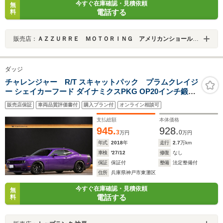
今すぐ在庫確認・見積依頼
無
電話する
料
販売店：
ＡＺＺＵＲＲＥ ＭＯＴＯＲＩＮＧ アメリカンショールーム
ダッジ
チャレンジャー R/T スキャットパック プラムクレイジ
ー シェイカーフード ダイナミクスPKG OP20インチ鍛造
AW Brembo製6ポットブレーキ バンブルビーリアストラ
販売店保証
車両品質評価書付
購入プラン付
オンライン相談可
イプ レザーインテリア harman/kardonサウンド シートヒ
ーター/クーラー ステアヒーター
支払総額
本体価格
945.
928.
3
0
万円
万円
年式
2018
年
走行
2.7
万km
車検
'27/12
修復
なし
保証
保証付
整備
法定整備付
住所
兵庫県神戸市東灘区
今すぐ在庫確認・見積依頼
無
電話する
料