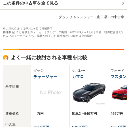
この条件の中古車を全て見る
ダッジ チャレンジャー（山口県）の中古車
※人気のクルマは平均1ヶ月で掲載終了
物件数合計1万台以上のメーカー｜算出データ期間：2024年9月～11月｜内容：物件数合計1万
台以上のメーカーのうち、掲載が終了した物件数が1,000台以上の場合
よく一緒に検討される車種を比較
ダッジ
シボレー
フォード
チャージャー
カマロ
マスタン
基本情報
新車価格
‐‐‐万円
516.2～940万円
465万円
中古車