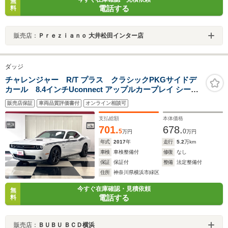
無
電話する
料
販売店：
Ｐｒｅｚｉａｎｏ 大井松田インター店
ダッジ
チャレンジャー R/T プラス クラシックPKGサイドデ
カール 8.4インチUconnect アップルカープレイ シート
ヒーター ベンチレーション アルカンターラコンビシ
販売店保証
車両品質評価書付
オンライン相談可
ート
支払総額
本体価格
701.
678.
5
0
万円
万円
年式
2017
年
走行
5.2
万km
車検
車検整備付
修復
なし
保証
保証付
整備
法定整備付
住所
神奈川県横浜市緑区
今すぐ在庫確認・見積依頼
無
電話する
料
販売店：
ＢＵＢＵ ＢＣＤ横浜