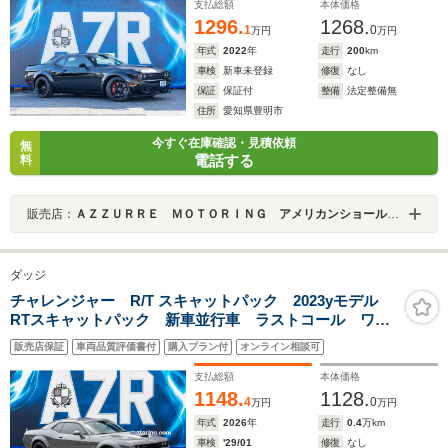
ラックデカール
支払総額
本体価格
1296.
1268.
1
0
万円
万円
年式
2022
年
走行
200
km
車検
新車未登録
修復
なし
保証
保証付
整備
法定整備無
住所
愛知県豊明市
今すぐ在庫確認・見積依頼
無
電話する
料
販売店：
ＡＺＺＵＲＲＥ ＭＯＴＯＲＩＮＧ アメリカンショールーム
ダッジ
チャレンジャー R/T スキャットパック 2023yモデル
RTスキャットパック 新車並行車 ラストコール ワイ
ドボディ デストロイヤーグレー 8速AT PLUSパッケ
販売店保証
車両品質評価書付
購入プラン付
オンライン相談可
ージ ブレンボブレーキ 純正20AW カープレイ アク
ティブエキゾースト
支払総額
本体価格
1148.
1128.
4
0
万円
万円
年式
2026
年
走行
0.4
万km
車検
'29/01
修復
なし