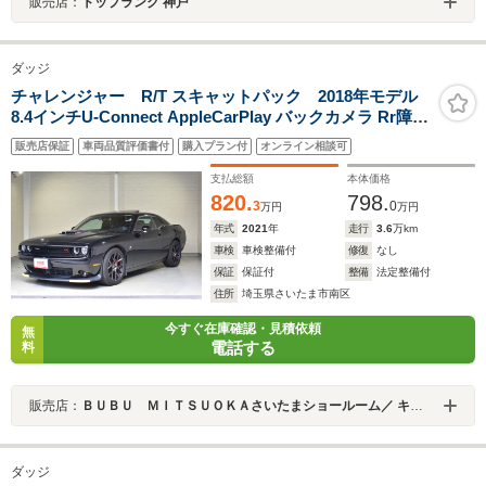
販売店：
トップランク 神戸
ダッジ
チャレンジャー R/T スキャットパック 2018年モデル
8.4インチU-Connect AppleCarPlay バックカメラ Rr障害
物センサー ETC ドライブレコーダー GPSレーダー Rrフ
販売店保証
車両品質評価書付
購入プラン付
オンライン相談可
ィルム施工済 サンルーフ アダプティブクルーズコントロ
ール ブラインドスポットモニター
支払総額
本体価格
820.
798.
3
0
万円
万円
年式
2021
年
走行
3.6
万km
車検
車検整備付
修復
なし
保証
保証付
整備
法定整備付
住所
埼玉県さいたま市南区
今すぐ在庫確認・見積依頼
無
電話する
料
販売店：
ＢＵＢＵ ＭＩＴＳＵＯＫＡさいたまショールーム／ キャデラックさいたま南／シボレーさいたま南
ダッジ