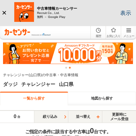
中古車情報カーセンサー
表示
Recruit Co., Ltd.
無料 － Google Play
履歴
お気に入り
メニュー
チャレンジャー(山口県)の中古車・中古車情報
ダッジ チャレンジャー 山口県
一覧から探す
地図から探す
更新時に
0
絞り込み
並べ替え
台
メール受信
0
ご指定の条件に該当する中古車は
台です。