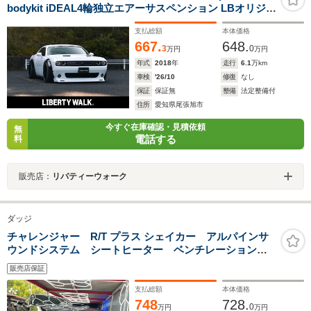
bodykit iDEAL4輪独立エアーサスペンション LBオリジナ
ル20インチAW
支払総額
本体価格
667.
648.
3
0
万円
万円
年式
2018
年
走行
6.1
万km
車検
'26/10
修復
なし
保証
保証無
整備
法定整備付
住所
愛知県尾張旭市
今すぐ在庫確認・見積依頼
無
電話する
料
販売店：
リバティーウォーク
ダッジ
チャレンジャー R/T プラス シェイカー アルパインサ
ウンドシステム シートヒーター ベンチレーション
赤黒革シート 20インチアルミホイール 加速走行騒音
販売店保証
試験結果成績表 Bカメラ アダプティブクルーズコント
ロール
支払総額
本体価格
748
728.
0
万円
万円