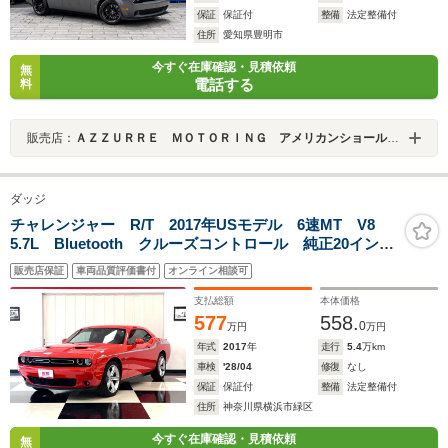
保証
保証付
整備
法定整備付
住所
愛知県豊明市
今すぐ在庫確認・見積依頼
無
電話する
料
販売店：
ＡＺＺＵＲＲＥ ＭＯＴＯＲＩＮＧ アメリカンショールーム
ダッジ
チャレンジャー R/T 2017年USモデル 6速MT V8
5.7L Bluetooth クルーズコントロール 純正20インチ
AW サイドデカール リアスポイラー
販売店保証
車両品質評価書付
オンライン相談可
支払総額
本体価格
577
558.
0
万円
万円
年式
2017
年
走行
5.4
万km
車検
'28/04
修復
なし
保証
保証付
整備
法定整備付
住所
神奈川県横浜市緑区
今すぐ在庫確認・見積依頼
無