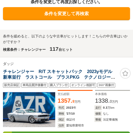
条件を変更して再度お探しください。
条件を変更して再検索
条件を緩めると、以下のような中古車がヒットします！こちらの中古車はいか
がですか？
117
検索条件：チャレンジャー
台ヒット
ダッジ
チャレンジャー R/T スキャットパック 2023yモデル
新車並行 ラストコール プラスPKG テクノロジーグ
ループ ALPINEサウンド 8速AT 20インチAW シー
販売店保証
車両品質評価書付
購入プラン付
オンライン相談可
360°画像付
トヒーター&シートクーラー ブレンボキャリパー ロー
ダウン
支払総額
本体価格
1357.
1338.
9
0
万円
万円
年式
2023
年
走行
0.3
万km
車検
'27/10
修復
なし
保証
保証付
整備
法定整備無
住所
愛知県豊明市