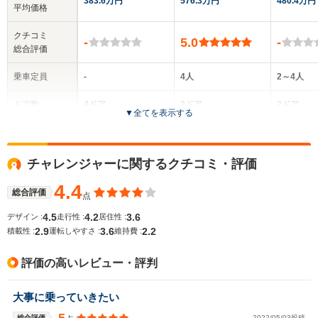
383.6万円
576.3万円
480.4万円
平均価格
クチコミ
-
5.0
-
総合評価
乗車定員
-
4人
2～4人
ドア数
4ドア
2ドア
2ドア
▼
全てを表示する
全高
全高
全
-m
1.34m～1.35m
1.
チャレンジャーに関するクチコミ・評価
4.4
総合評価
点
全幅
全幅
全
サイズ
-m
1.9m
1.
4.5
4.2
3.6
デザイン :
走行性 :
居住性 :
全長
全長
(全長x全幅x全高)
2.9
3.6
2.2
積載性 :
運転しやすさ :
維持費 :
-m
4.78m～4.79m
4.
評価の高いレビュー・評判
ホイールベース
ホイールベース
ホイー
大事に乗っていきたい
-m
-m
総合評価
2022/05/03投稿