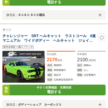
電話する
料
販売店：
ＢＵＢＵ ＢＣＤ横浜
ダッジ
チャレンジャー SRT ヘルキャット ラストコール 6速
マニュアル ワイドボディー ヘルキャット ジェイル
ブレイク カーボン調ストライプ テクノロジー ドラ
販売店保証
購入プラン付
イバーコンビニエンス ハーマンカードン レッドシー
トベルト アルカンターラハンドル
支払総額
本体価格
2170
2100.
0
万円
万円
年式
2023
年
走行
320
km
車検
車検整備付
修復
なし
保証
保証付
整備
法定整備付
住所
広島県安芸高田市
今すぐ在庫確認・見積依頼
無
電話する
料
販売店：
ボディーショップ カーボックス