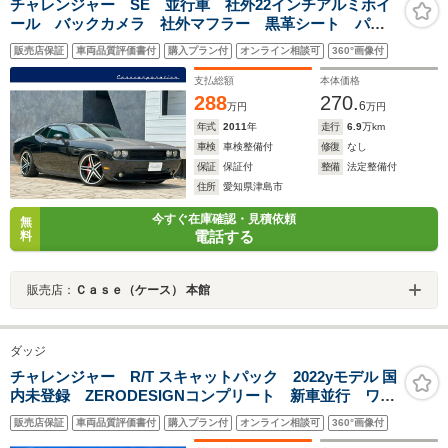
チャレンジャー SE 並行車 社外22インチアルミホイ
ール バックカメラ 社外マフラー 黒革シート パワ
ーシート 社外ナビ/TV ETC レーダー
販売店保証
車両品質評価書付
購入プラン付
オンライン相談可
360°画像付
支払総額
本体価格
288
270.
6
万円
万円
年式
2011
年
走行
6.9
万km
車検
車検整備付
修復
なし
保証
保証付
整備
法定整備付
住所
愛知県津島市
今すぐ在庫確認・見積依頼
無
電話する
料
販売店：
Ｃａｓｅ（ケース） 本館
ダッジ
チャレンジャー R/T スキャットパック 2022yモデル 国
内未登録 ZERODESIGNコンプリート 新車並行 ワイ
ドボディ 6速マニュアル サンルーフ ALPINEサウン
販売店保証
車両品質評価書付
購入プラン付
オンライン相談可
360°画像付
ド ボンネットピン T/APKG プラスPKG サテンブ