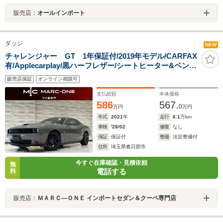
販売店：
オールインポート
ダッジ
NEW
チャレンジャー GT 1年保証付/2019年モデル/CARFAX
有/Applecarplay/黒ハーフレザー/シートヒーター&ベンチ
レーション/ステアリングヒーター/ALPINEサウンド/ブレ
販売店保証
オンライン相談可
ンボキャリパー/Bカメラ/純正20AW
支払総額
本体価格
586
567.
0
万円
万円
年式
2021
年
走行
6.1
万km
車検
'28/02
修復
なし
保証
保証付
整備
法定整備付
住所
埼玉県春日部市
今すぐ在庫確認・見積依頼
無
電話する
料
販売店：
ＭＡＲＣ―ＯＮＥ インポートセダン＆クーペ専門店