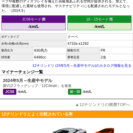
ーフや複数のディスプレイを備えた高級感あふれる空間が提供される。加えて、
環境に配慮した素材も使用され、サステナビリティにも配慮されたモデルとなっ
た。（2024.5）
JC08モード
10・15モード
-km/L
-km/L
クーペ
ボディタイプ
4733x-x1292
全長x全幅x全高(mm)
830馬力
FR
最高出力
駆動方式
6496cc
2名
排気量
乗車定員
12チリンドリ (24年5月～生産中モデル)のカタログ情報を見る
マイナーチェンジ一覧
2024年5月～生産中モデル
新V12フラッグシップ「12Cilindri」を発表
JC08
-km/L
10・15
-km/L
▲12チリンドリの燃費TOPへ
12チリンドリとよく比較されている車