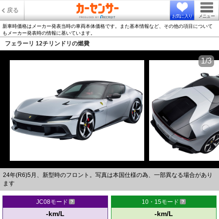
戻る
お気に入り
メニュー
新車時価格はメーカー発表当時の車両本体価格です。また基本情報など、その他の項目について
もメーカー発表時の情報に基いています。
フェラーリ 12チリンドリの燃費
1/3
24年(R6)5月、新型時のフロント。写真は本国仕様の為、一部異なる場合があり
ます
JC08モード
10・15モード
-km/L
-km/L