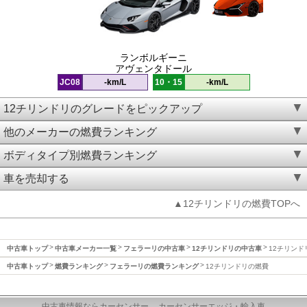
ランボルギーニ
アヴェンタドール
JC08
-km/L
10・15
-km/L
12チリンドリのグレードをピックアップ
他のメーカーの燃費ランキング
ボディタイプ別燃費ランキング
車を売却する
▲12チリンドリの燃費TOPへ
中古車トップ
中古車メーカー一覧
フェラーリの中古車
12チリンドリの中古車
12チリンド
中古車トップ
燃費ランキング
フェラーリの燃費ランキング
12チリンドリの燃費
中古車情報ならカーセンサー
カーセンサーエッジ・輸入車