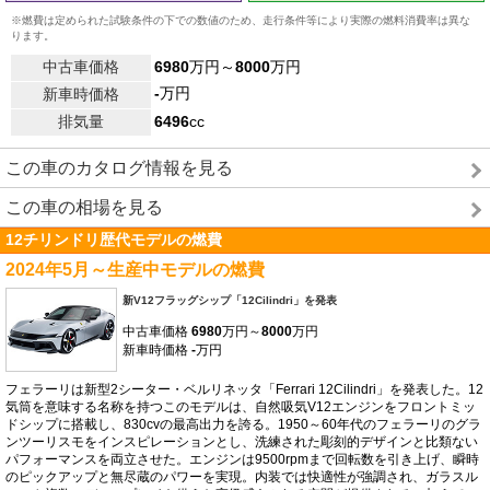
※燃費は定められた試験条件の下での数値のため、走行条件等により実際の燃料消費率は異な
ります。
中古車価格
6980
万円～
8000
万円
-
万円
新車時価格
排気量
6496
cc
この車のカタログ情報を見る
この車の相場を見る
12チリンドリ歴代モデルの燃費
2024年5月～生産中モデルの燃費
新V12フラッグシップ「12Cilindri」を発表
中古車価格
6980
万円～
8000
万円
新車時価格
-
万円
フェラーリは新型2シーター・ベルリネッタ「Ferrari 12Cilindri」を発表した。12
気筒を意味する名称を持つこのモデルは、自然吸気V12エンジンをフロントミッ
ドシップに搭載し、830cvの最高出力を誇る。1950～60年代のフェラーリのグラ
ンツーリスモをインスピレーションとし、洗練された彫刻的デザインと比類ない
パフォーマンスを両立させた。エンジンは9500rpmまで回転数を引き上げ、瞬時
のピックアップと無尽蔵のパワーを実現。内装では快適性が強調され、ガラスル