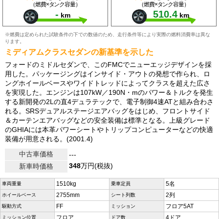
（燃費×タンク容量）
（燃費×タンク容量）
-
510.4
km
km
※燃費は定められた試験条件の下での数値のため、走行条件等により実際の燃料消費率は異な
ります。
ミディアムクラスセダンの新基準を示した
フォードのミドルセダンで、このFMCでニューエッジデザインを採
用した。パッケージングはインサイド・アウトの発想で作られ、ロ
ングホイールベースやワイドトレッドによってクラスを超えた広さ
を実現した。エンジンは107kW／190N・mのパワー＆トルクを発生
する新開発の2Lの直4デュラテックで、電子制御4速ATと組み合わさ
れる。SRSデュアルステージエアバッグをはじめ、フロントサイド
＆カーテンエアバッグなどの安全装備は標準となる。上級グレード
のGHIAには本革パワーシートやトリップコンピューターなどの快適
装備が用意される。(2001.4)
中古車価格
---
348
万円(税抜)
新車時価格
1510kg
5名
車両重量
乗車定員
2755mm
2列
ホイールベース
シート列数
FF
フロア5AT
駆動方式
ミッション
フロア
4ドア
ミッション位置
ドア数