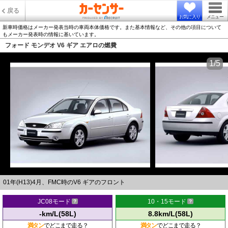
戻る
お気に入り
メニュー
新車時価格はメーカー発表当時の車両本体価格です。また基本情報など、その他の項目について
もメーカー発表時の情報に基いています。
フォード モンデオ V6 ギア エアロの燃費
1/5
01年(H13)4月、FMC時のV6 ギアのフロント
JC08モード
10・15モード
-km/L(58L)
8.8km/L(58L)
満タン
でどこまで走る？
満タン
でどこまで走る？