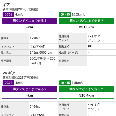
ギア
新車時価格
285
万円(税抜)
JC08
-km/L
10・15
10.2km/L
満タンでどこまで走る？
満タンでどこまで走る？
-km
591.6km
ハイオク
使用燃料
1998cc
排気量
エンジン
ガソリン
フロア4AT
FF
ミッション
駆動方式
145ps/6000rpm
-
最大出力
過給器（ターボ）
2001年04月～200
-
生産期間
燃費性能
3年12月
V6 ギア
新車時価格
323
万円(税抜)
JC08
-km/L
10・15
8.8km/L
満タンでどこまで走る？
満タンでどこまで走る？
-km
510.4km
ハイオク
使用燃料
2494cc
排気量
エンジン
ガソリン
フロア5AT
FF
ミッション
駆動方式