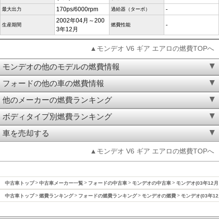
170ps/6000rpm
-
最大出力
過給器（ターボ）
2002年04月～200
-
生産期間
燃費性能
3年12月
▲モンデオ V6 ギア エアロの燃費TOPへ
モンデオの他のモデルの燃費情報
フォードの他の車の燃費情報
他のメーカーの燃費ランキング
ボディタイプ別燃費ランキング
車を売却する
▲モンデオ V6 ギア エアロの燃費TOPへ
中古車トップ
中古車メーカー一覧
フォードの中古車
モンデオの中古車
モンデオ(03年12月
中古車トップ
燃費ランキング
フォードの燃費ランキング
モンデオの燃費
モンデオ(03年1