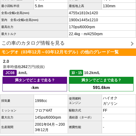
5.8m
130mm
最小回転半径
最低地上高
4755x1810x1420
全長x全幅x全高(mm)
1900x1445x1210
室内 全長x全幅x全高(mm)
170ps/6000rpm
最高出力
22.4kg・m/4250rpm
最大トルク
この車のカタログ情報を見る
モンデオ（03年12月～03年12月モデル）の他のグレード一覧
2.0
新車時価格
262
万円(税抜)
JC08
-km/L
10・15
10.2km/L
満タンでどこまで走る？
満タンでどこまで走る？
-km
591.6km
ハイオク
使用燃料
1998cc
排気量
エンジン
ガソリン
フロア4AT
FF
ミッション
駆動方式
145ps/6000rpm
-
最大出力
過給器（ターボ）
2001年04月～200
-
生産期間
燃費性能
3年12月