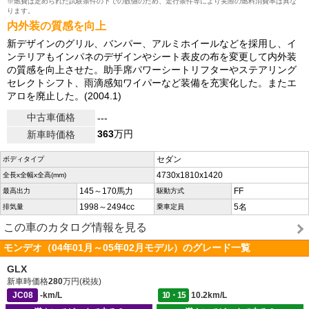
※燃費は定められた試験条件の下での数値のため、走行条件等により実際の燃料消費率は異な
ります。
内外装の質感を向上
新デザインのグリル、バンパー、アルミホイールなどを採用し、イ
ンテリアもインパネのデザインやシート表皮の布を変更して内外装
の質感を向上させた。助手席パワーシートリフターやステアリング
セレクトシフト、雨滴感知ワイパーなど装備を充実化した。またエ
アロを廃止した。(2004.1)
中古車価格
---
363
万円
新車時価格
セダン
ボディタイプ
4730x1810x1420
全長x全幅x全高(mm)
145～170馬力
FF
最高出力
駆動方式
1998～2494cc
5名
排気量
乗車定員
この車のカタログ情報を見る
モンデオ（04年01月～05年02月モデル）のグレード一覧
GLX
新車時価格
280
万円(税抜)
JC08
-km/L
10・15
10.2km/L