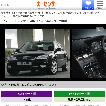
戻る
お気に入り
メニュー
新車時価格はメーカー発表当時の車両本体価格です。また基本情報など、その他の項目について
もメーカー発表時の情報に基いています。
フォード モンデオ（04年01月～05年02月）の燃費
1/5
04年(H16)1月、MC時のV6GHIAのフロント
JC08モード
10・15モード
-km/L
8.8～10.2km/L