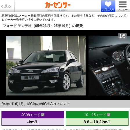
戻る
お気に入り
メニュー
新車時価格はメーカー発表当時の車両本体価格です。また基本情報など、その他の項目について
もメーカー発表時の情報に基いています。
フォード モンデオ（05年03月～05年10月）の燃費
1/5
04年(H16)1月、MC時のV6GHIAのフロント
JC08モード
10・15モード
-km/L
8.8～10.2km/L