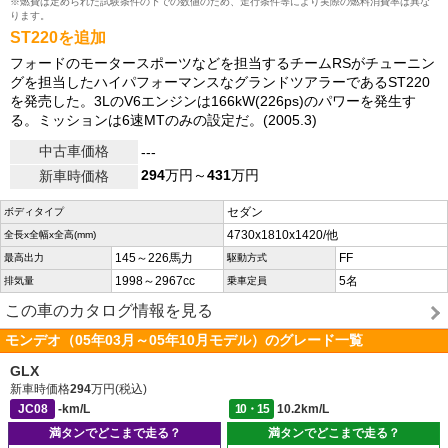
※燃費は定められた試験条件の下での数値のため、走行条件等により実際の燃料消費率は異な
ります。
ST220を追加
フォードのモータースポーツなどを担当するチームRSがチューニン
グを担当したハイパフォーマンスなグランドツアラーであるST220
を発売した。3LのV6エンジンは166kW(226ps)のパワーを発生す
る。ミッションは6速MTのみの設定だ。(2005.3)
中古車価格
---
294
万円～
431
万円
新車時価格
セダン
ボディタイプ
4730x1810x1420/他
全長x全幅x全高(mm)
145～226馬力
FF
最高出力
駆動方式
1998～2967cc
5名
排気量
乗車定員
この車のカタログ情報を見る
モンデオ（05年03月～05年10月モデル）のグレード一覧
GLX
新車時価格
294
万円(税込)
JC08
-km/L
10・15
10.2km/L
満タンでどこまで走る？
満タンでどこまで走る？