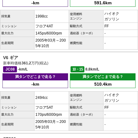
-km
591.6km
ハイオク
使用燃料
1998cc
排気量
エンジン
ガソリン
フロア4AT
FF
ミッション
駆動方式
145ps/6000rpm
-
最大出力
過給器（ターボ）
2005年03月～200
-
生産期間
燃費性能
5年10月
V6 ギア
新車時価格
361.2
万円(税込)
JC08
-km/L
10・15
8.8km/L
満タンでどこまで走る？
満タンでどこまで走る？
-km
510.4km
ハイオク
使用燃料
2494cc
排気量
エンジン
ガソリン
フロア5AT
FF
ミッション
駆動方式
170ps/6000rpm
-
最大出力
過給器（ターボ）
2005年03月～200
-
生産期間
燃費性能
5年10月