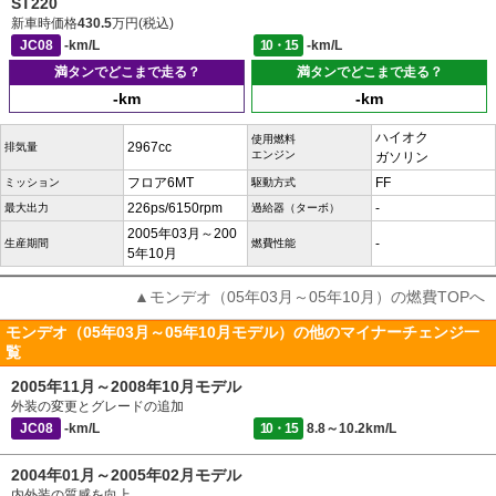
ST220
新車時価格
430.5
万円(税込)
JC08
-km/L
10・15
-km/L
満タンでどこまで走る？
満タンでどこまで走る？
-km
-km
ハイオク
使用燃料
2967cc
排気量
エンジン
ガソリン
フロア6MT
FF
ミッション
駆動方式
226ps/6150rpm
-
最大出力
過給器（ターボ）
2005年03月～200
-
生産期間
燃費性能
5年10月
▲モンデオ（05年03月～05年10月）の燃費TOPへ
モンデオ（05年03月～05年10月モデル）の他のマイナーチェンジ一
覧
2005年11月～2008年10月モデル
外装の変更とグレードの追加
JC08
-km/L
10・15
8.8～10.2km/L
2004年01月～2005年02月モデル
内外装の質感を向上