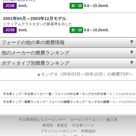
JC08
-km/L
10・15
8.8～10.2km/L
2001年04月～2003年12月モデル
ミディアムクラスセダンの新基準を示した
JC08
-km/L
10・15
8.8～10.2km/L
フォードの他の車の燃費情報
他のメーカーの燃費ランキング
ボディタイプ別燃費ランキング
▲モンデオ（05年03月～05年10月）の燃費TOPへ
中古車トップ
中古車メーカー一覧
フォードの中古車
モンデオの中古車
モンデオ(05年03月
中古車トップ
燃費ランキング
フォードの燃費ランキング
モンデオの燃費
モンデオ(05年0
中古車情報ならカーセンサー
カーセンサーエッジ・輸入車
車買取・車査定
中古車リース
プライバシーポリシー
利用規約