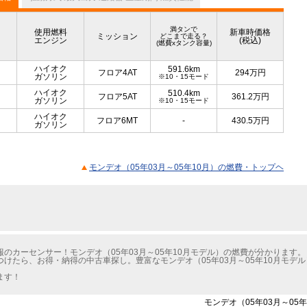
満タンで
使用燃料
新車時価格
ミッション
どこまで走る？
エンジン
(税込)
(燃費xタンク容量)
ハイオク
591.6km
フロア4AT
294
万円
ガソリン
※10・15モード
ハイオク
510.4km
フロア5AT
361.2
万円
ガソリン
※10・15モード
ハイオク
フロア6MT
-
430.5
万円
ガソリン
モンデオ（05年03月～05年10月）の燃費・トップヘ
のカーセンサー！モンデオ（05年03月～05年10月モデル）の燃費が分かります。
けたら、お得・納得の中古車探し。豊富なモンデオ（05年03月～05年10月モデ
ます！
モンデオ（05年03月～05