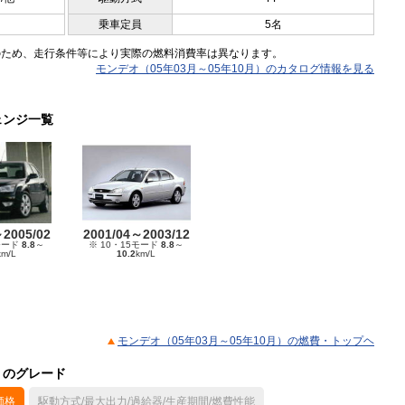
乗車定員
5名
のため、走行条件等により実際の燃料消費率は異なります。
モンデオ（05年03月～05年10月）のカタログ情報を見る
ェンジ一覧
～2005/02
2001/04～2003/12
モード
8.8
～
※ 10・15モード
8.8
～
km/L
10.2
km/L
モンデオ（05年03月～05年10月）の燃費・トップヘ
）のグレード
価格
駆動方式/最大出力/過給器/生産期間/燃費性能