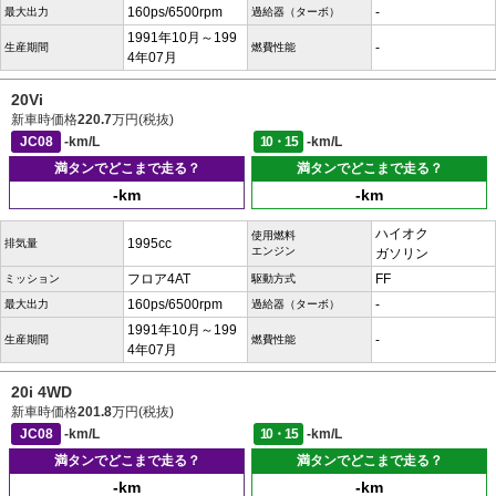
160ps/6500rpm
-
最大出力
過給器（ターボ）
1991年10月～199
-
生産期間
燃費性能
4年07月
20Vi
新車時価格
220.7
万円(税抜)
JC08
-km/L
10・15
-km/L
満タンでどこまで走る？
満タンでどこまで走る？
-km
-km
ハイオク
使用燃料
1995cc
排気量
エンジン
ガソリン
フロア4AT
FF
ミッション
駆動方式
160ps/6500rpm
-
最大出力
過給器（ターボ）
1991年10月～199
-
生産期間
燃費性能
4年07月
20i 4WD
新車時価格
201.8
万円(税抜)
JC08
-km/L
10・15
-km/L
満タンでどこまで走る？
満タンでどこまで走る？
-km
-km