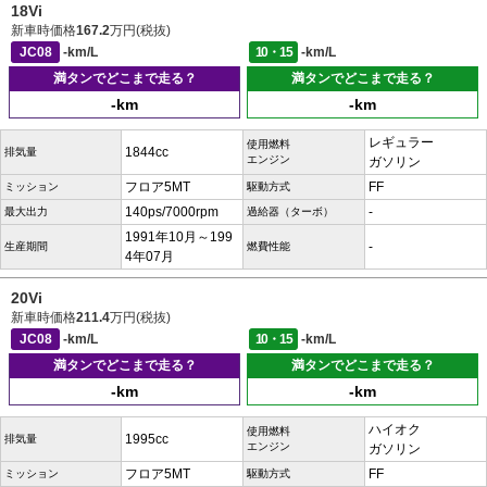
18Vi
新車時価格
167.2
万円(税抜)
JC08
-km/L
10・15
-km/L
満タンでどこまで走る？
満タンでどこまで走る？
-km
-km
レギュラー
使用燃料
1844cc
排気量
エンジン
ガソリン
フロア5MT
FF
ミッション
駆動方式
140ps/7000rpm
-
最大出力
過給器（ターボ）
1991年10月～199
-
生産期間
燃費性能
4年07月
20Vi
新車時価格
211.4
万円(税抜)
JC08
-km/L
10・15
-km/L
満タンでどこまで走る？
満タンでどこまで走る？
-km
-km
ハイオク
使用燃料
1995cc
排気量
エンジン
ガソリン
フロア5MT
FF
ミッション
駆動方式