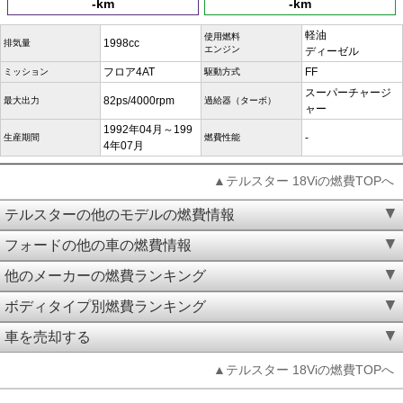
-km
-km
軽油
使用燃料
1998cc
排気量
エンジン
ディーゼル
フロア4AT
FF
ミッション
駆動方式
スーパーチャージ
82ps/4000rpm
最大出力
過給器（ターボ）
ャー
1992年04月～199
-
生産期間
燃費性能
4年07月
▲テルスター 18Viの燃費TOPへ
テルスターの他のモデルの燃費情報
フォードの他の車の燃費情報
他のメーカーの燃費ランキング
ボディタイプ別燃費ランキング
車を売却する
▲テルスター 18Viの燃費TOPへ