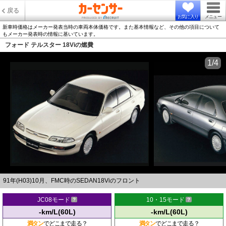
戻る
お気に入り
メニュー
新車時価格はメーカー発表当時の車両本体価格です。また基本情報など、その他の項目について
もメーカー発表時の情報に基いています。
フォード テルスター 18Viの燃費
1/4
91年(H03)10月、FMC時のSEDAN18Viのフロント
JC08モード
10・15モード
-km/L(60L)
-km/L(60L)
満タン
でどこまで走る？
満タン
でどこまで走る？