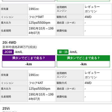
レギュラー
使用燃料
1991cc
排気量
エンジン
ガソリン
フロア5MT
4WD
ミッション
駆動方式
125ps/5500rpm
-
最大出力
過給器（ターボ）
1991年10月～199
-
生産期間
燃費性能
4年07月
20i 4WD
新車時価格
218
万円(税抜)
JC08
-km/L
10・15
-km/L
満タンでどこまで走る？
満タンでどこまで走る？
-km
-km
レギュラー
使用燃料
1991cc
排気量
エンジン
ガソリン
フロア4AT
4WD
ミッション
駆動方式
125ps/5500rpm
-
最大出力
過給器（ターボ）
1991年10月～199
-
生産期間
燃費性能
4年07月
25Vi