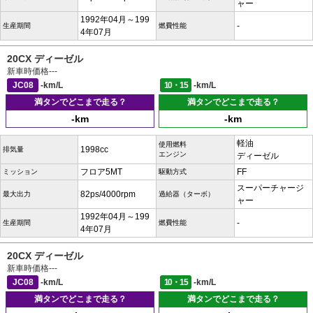
ャー
1992年04月～199
-
生産期間
燃費性能
4年07月
20CX ディーゼル
新車時価格
---
JC08
-km/L
10・15
-km/L
満タンでどこまで走る？
満タンでどこまで走る？
-km
-km
軽油
使用燃料
1998cc
排気量
エンジン
ディーゼル
フロア5MT
FF
ミッション
駆動方式
スーパーチャージ
82ps/4000rpm
最大出力
過給器（ターボ）
ャー
1992年04月～199
-
生産期間
燃費性能
4年07月
20CX ディーゼル
新車時価格
---
JC08
-km/L
10・15
-km/L
満タンでどこまで走る？
満タンでどこまで走る？