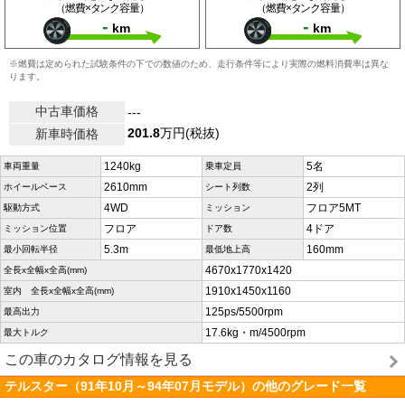
（燃費×タンク容量）
（燃費×タンク容量）
-
-
km
km
※燃費は定められた試験条件の下での数値のため、走行条件等により実際の燃料消費率は異な
ります。
中古車価格
---
201.8
万円(税抜)
新車時価格
1240kg
5名
車両重量
乗車定員
2610mm
2列
ホイールベース
シート列数
4WD
フロア5MT
駆動方式
ミッション
フロア
4ドア
ミッション位置
ドア数
5.3m
160mm
最小回転半径
最低地上高
4670x1770x1420
全長x全幅x全高(mm)
1910x1450x1160
室内 全長x全幅x全高(mm)
125ps/5500rpm
最高出力
17.6kg・m/4500rpm
最大トルク
この車のカタログ情報を見る
テルスター（91年10月～94年07月モデル）の他のグレード一覧