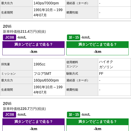
140ps/7000rpm
-
最大出力
過給器（ターボ）
1991年10月～199
-
生産期間
燃費性能
4年07月
20Vi
新車時価格
211.4
万円(税抜)
JC08
-km/L
10・15
-km/L
満タンでどこまで走る？
満タンでどこまで走る？
-km
-km
ハイオク
使用燃料
1995cc
排気量
エンジン
ガソリン
フロア5MT
FF
ミッション
駆動方式
160ps/6500rpm
-
最大出力
過給器（ターボ）
1991年10月～199
-
生産期間
燃費性能
4年07月
20Vi
新車時価格
220.7
万円(税抜)
JC08
-km/L
10・15
-km/L
満タンでどこまで走る？
満タンでどこまで走る？
-km
-km