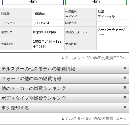
-km
-km
軽油
使用燃料
1998cc
排気量
エンジン
ディーゼル
フロア4AT
FF
ミッション
駆動方式
スーパーチャージ
82ps/4000rpm
最大出力
過給器（ターボ）
ャー
1992年04月～199
-
生産期間
燃費性能
4年07月
▲テルスター 20i 4WDの燃費TOPへ
テルスターの他のモデルの燃費情報
フォードの他の車の燃費情報
他のメーカーの燃費ランキング
ボディタイプ別燃費ランキング
車を売却する
▲テルスター 20i 4WDの燃費TOPへ