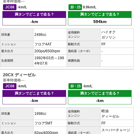
新車時価格
---
JC08
-km/L
10・15
9.9km/L
満タンでどこまで走る？
満タンでどこまで走る？
-km
594km
ハイオク
使用燃料
2496cc
排気量
エンジン
ガソリン
フロア4AT
FF
ミッション
駆動方式
200ps/6500rpm
-
最大出力
過給器（ターボ）
1992年03月～199
-
生産期間
燃費性能
4年07月
20CX ディーゼル
新車時価格
---
JC08
-km/L
10・15
-km/L
満タンでどこまで走る？
満タンでどこまで走る？
-km
-km
軽油
使用燃料
1998cc
排気量
エンジン
ディーゼル
フロア5MT
FF
ミッション
駆動方式
スーパーチャージ
82ps/4000rpm
最大出力
過給器（ターボ）