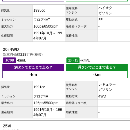
ハイオク
使用燃料
1995cc
排気量
エンジン
ガソリン
フロア4AT
FF
ミッション
駆動方式
160ps/6500rpm
-
最大出力
過給器（ターボ）
1991年10月～199
-
生産期間
燃費性能
4年07月
20i 4WD
新車時価格
218
万円(税抜)
JC08
-km/L
10・15
-km/L
満タンでどこまで走る？
満タンでどこまで走る？
-km
-km
レギュラー
使用燃料
1991cc
排気量
エンジン
ガソリン
フロア4AT
4WD
ミッション
駆動方式
125ps/5500rpm
-
最大出力
過給器（ターボ）
1991年10月～199
-
生産期間
燃費性能
4年07月
25Vi