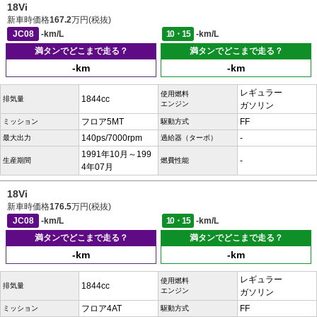
18Vi
新車時価格
167.2
万円(税抜)
JC08
-km/L
10・15
-km/L
満タンでどこまで走る？
満タンでどこまで走る？
-km
-km
レギュラー
使用燃料
1844cc
排気量
エンジン
ガソリン
フロア5MT
FF
ミッション
駆動方式
140ps/7000rpm
-
最大出力
過給器（ターボ）
1991年10月～199
-
生産期間
燃費性能
4年07月
18Vi
新車時価格
176.5
万円(税抜)
JC08
-km/L
10・15
-km/L
満タンでどこまで走る？
満タンでどこまで走る？
-km
-km
レギュラー
使用燃料
1844cc
排気量
エンジン
ガソリン
フロア4AT
FF
ミッション
駆動方式