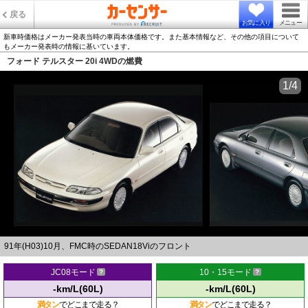
戻る
お気に入り
メニュー
新車時価格はメーカー発表当時の車両本体価格です。また基本情報など、その他の項目について
もメーカー発表時の情報に基いています。
フォード テルスター 20i 4WDの燃費
1/4
91年(H03)10月、FMC時のSEDAN18Viのフロント
JC08モード
10・15モード
-km/L(60L)
-km/L(60L)
満タン
でどこまで走る？
満タン
でどこまで走る？