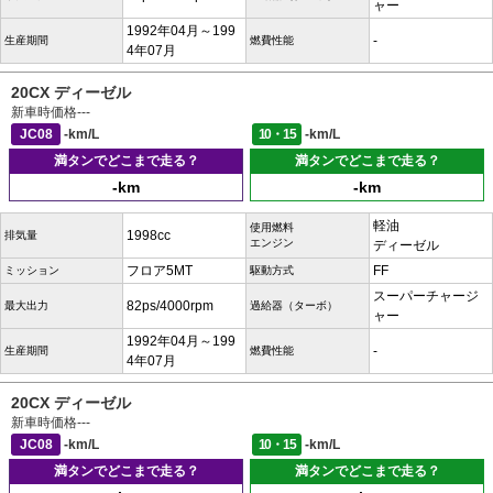
ャー
1992年04月～199
-
生産期間
燃費性能
4年07月
20CX ディーゼル
新車時価格
---
JC08
-km/L
10・15
-km/L
満タンでどこまで走る？
満タンでどこまで走る？
-km
-km
軽油
使用燃料
1998cc
排気量
エンジン
ディーゼル
フロア5MT
FF
ミッション
駆動方式
スーパーチャージ
82ps/4000rpm
最大出力
過給器（ターボ）
ャー
1992年04月～199
-
生産期間
燃費性能
4年07月
20CX ディーゼル
新車時価格
---
JC08
-km/L
10・15
-km/L
満タンでどこまで走る？
満タンでどこまで走る？