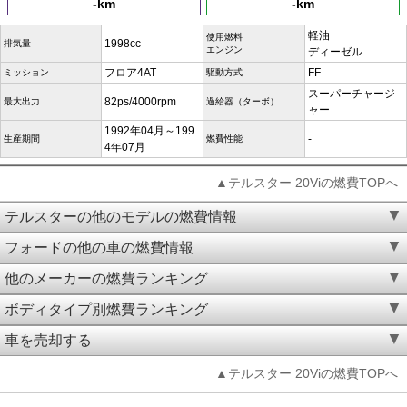
-km
-km
軽油
使用燃料
1998cc
排気量
エンジン
ディーゼル
フロア4AT
FF
ミッション
駆動方式
スーパーチャージ
82ps/4000rpm
最大出力
過給器（ターボ）
ャー
1992年04月～199
-
生産期間
燃費性能
4年07月
▲テルスター 20Viの燃費TOPへ
テルスターの他のモデルの燃費情報
フォードの他の車の燃費情報
他のメーカーの燃費ランキング
ボディタイプ別燃費ランキング
車を売却する
▲テルスター 20Viの燃費TOPへ