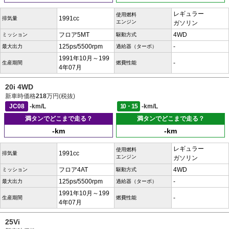
レギュラー
使用燃料
1991cc
排気量
エンジン
ガソリン
フロア5MT
4WD
ミッション
駆動方式
125ps/5500rpm
-
最大出力
過給器（ターボ）
1991年10月～199
-
生産期間
燃費性能
4年07月
20i 4WD
新車時価格
218
万円(税抜)
JC08
-km/L
10・15
-km/L
満タンでどこまで走る？
満タンでどこまで走る？
-km
-km
レギュラー
使用燃料
1991cc
排気量
エンジン
ガソリン
フロア4AT
4WD
ミッション
駆動方式
125ps/5500rpm
-
最大出力
過給器（ターボ）
1991年10月～199
-
生産期間
燃費性能
4年07月
25Vi