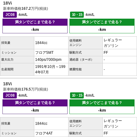
18Vi
新車時価格
167.2
万円(税抜)
JC08
-km/L
10・15
-km/L
満タンでどこまで走る？
満タンでどこまで走る？
-km
-km
レギュラー
使用燃料
1844cc
排気量
エンジン
ガソリン
フロア5MT
FF
ミッション
駆動方式
140ps/7000rpm
-
最大出力
過給器（ターボ）
1991年10月～199
-
生産期間
燃費性能
4年07月
18Vi
新車時価格
176.5
万円(税抜)
JC08
-km/L
10・15
-km/L
満タンでどこまで走る？
満タンでどこまで走る？
-km
-km
レギュラー
使用燃料
1844cc
排気量
エンジン
ガソリン
フロア4AT
FF
ミッション
駆動方式