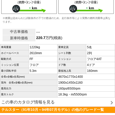
（燃費×タンク容量）
（燃費×タンク容量）
-
-
km
km
※燃費は定められた試験条件の下での数値のため、走行条件等により実際の燃料消費率は異な
ります。
中古車価格
---
220.7
万円(税抜)
新車時価格
1220kg
5名
車両重量
乗車定員
2610mm
2列
ホイールベース
シート列数
FF
フロア4AT
駆動方式
ミッション
フロア
4ドア
ミッション位置
ドア数
5.3m
160mm
最小回転半径
最低地上高
4670x1770x1400
全長x全幅x全高(mm)
1900x1450x1160
室内 全長x全幅x全高(mm)
160ps/6500rpm
最高出力
18.3kg・m/5500rpm
最大トルク
この車のカタログ情報を見る
テルスター（91年10月～94年07月モデル）の他のグレード一覧