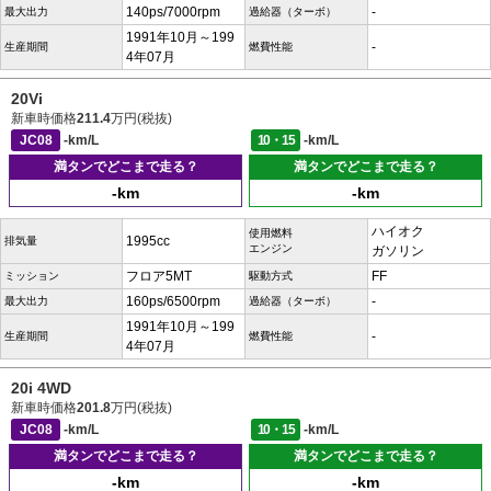
140ps/7000rpm
-
最大出力
過給器（ターボ）
1991年10月～199
-
生産期間
燃費性能
4年07月
20Vi
新車時価格
211.4
万円(税抜)
JC08
-km/L
10・15
-km/L
満タンでどこまで走る？
満タンでどこまで走る？
-km
-km
ハイオク
使用燃料
1995cc
排気量
エンジン
ガソリン
フロア5MT
FF
ミッション
駆動方式
160ps/6500rpm
-
最大出力
過給器（ターボ）
1991年10月～199
-
生産期間
燃費性能
4年07月
20i 4WD
新車時価格
201.8
万円(税抜)
JC08
-km/L
10・15
-km/L
満タンでどこまで走る？
満タンでどこまで走る？
-km
-km