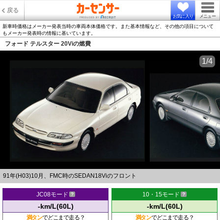
戻る
お気に入り
メニュー
新車時価格はメーカー発表当時の車両本体価格です。また基本情報など、その他の項目について
もメーカー発表時の情報に基いています。
フォード テルスター 20Viの燃費
1/4
91年(H03)10月、FMC時のSEDAN18Viのフロント
JC08モード
10・15モード
-km/L(60L)
-km/L(60L)
満タン
でどこまで走る？
満タン
でどこまで走る？