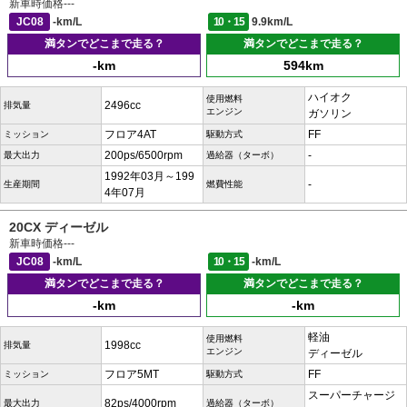
新車時価格
---
JC08
-km/L
10・15
9.9km/L
満タンでどこまで走る？
満タンでどこまで走る？
-km
594km
ハイオク
使用燃料
2496cc
排気量
エンジン
ガソリン
フロア4AT
FF
ミッション
駆動方式
200ps/6500rpm
-
最大出力
過給器（ターボ）
1992年03月～199
-
生産期間
燃費性能
4年07月
20CX ディーゼル
新車時価格
---
JC08
-km/L
10・15
-km/L
満タンでどこまで走る？
満タンでどこまで走る？
-km
-km
軽油
使用燃料
1998cc
排気量
エンジン
ディーゼル
フロア5MT
FF
ミッション
駆動方式
スーパーチャージ
82ps/4000rpm
最大出力
過給器（ターボ）