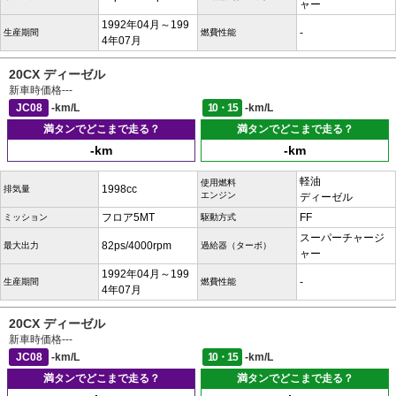
ャー
1992年04月～199
-
生産期間
燃費性能
4年07月
20CX ディーゼル
新車時価格
---
JC08
-km/L
10・15
-km/L
満タンでどこまで走る？
満タンでどこまで走る？
-km
-km
軽油
使用燃料
1998cc
排気量
エンジン
ディーゼル
フロア5MT
FF
ミッション
駆動方式
スーパーチャージ
82ps/4000rpm
最大出力
過給器（ターボ）
ャー
1992年04月～199
-
生産期間
燃費性能
4年07月
20CX ディーゼル
新車時価格
---
JC08
-km/L
10・15
-km/L
満タンでどこまで走る？
満タンでどこまで走る？