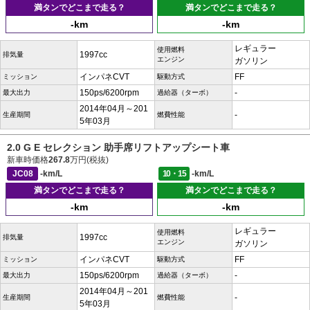
満タンでどこまで走る？
満タンでどこまで走る？
-km
-km
レギュラー
使用燃料
1997cc
排気量
エンジン
ガソリン
インパネCVT
FF
ミッション
駆動方式
150ps/6200rpm
-
最大出力
過給器（ターボ）
2014年04月～201
-
生産期間
燃費性能
5年03月
2.0 G E セレクション 助手席リフトアップシート車
新車時価格
267.8
万円(税抜)
JC08
-km/L
10・15
-km/L
満タンでどこまで走る？
満タンでどこまで走る？
-km
-km
レギュラー
使用燃料
1997cc
排気量
エンジン
ガソリン
インパネCVT
FF
ミッション
駆動方式
150ps/6200rpm
-
最大出力
過給器（ターボ）
2014年04月～201
-
生産期間
燃費性能
5年03月