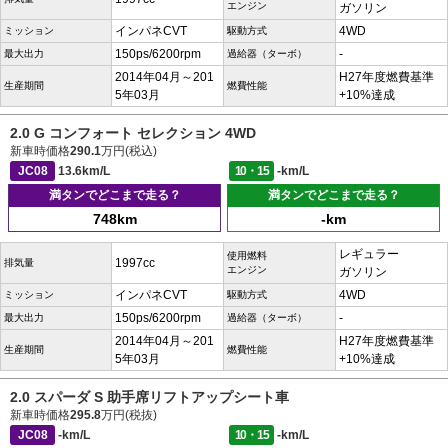
エンジン
ガソリン
インパネCVT
4WD
ミッション
駆動方式
150ps/6200rpm
-
最大出力
過給器（ターボ）
2014年04月～201
H27年度燃費基準
生産期間
燃費性能
5年03月
+10%達成
2.0 G コンフォート セレクション 4WD
新車時価格
290.1
万円(税込)
JC08
13.6km/L
10・15
-km/L
満タンでどこまで走る？
満タンでどこまで走る？
748km
-km
レギュラー
使用燃料
1997cc
排気量
エンジン
ガソリン
インパネCVT
4WD
ミッション
駆動方式
150ps/6200rpm
-
最大出力
過給器（ターボ）
2014年04月～201
H27年度燃費基準
生産期間
燃費性能
5年03月
+10%達成
2.0 スパーダ S 助手席リフトアップシート車
新車時価格
295.8
万円(税抜)
JC08
-km/L
10・15
-km/L