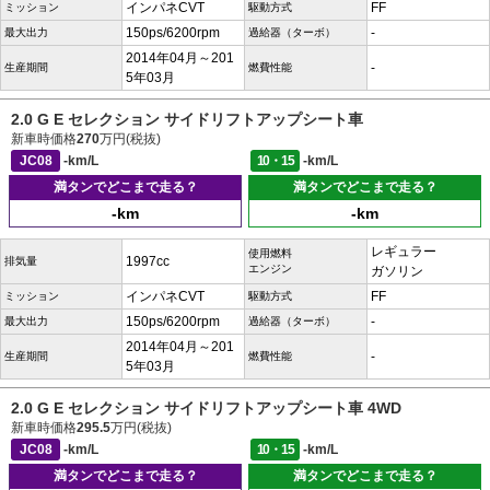
インパネCVT
FF
ミッション
駆動方式
150ps/6200rpm
-
最大出力
過給器（ターボ）
2014年04月～201
-
生産期間
燃費性能
5年03月
2.0 G E セレクション サイドリフトアップシート車
新車時価格
270
万円(税抜)
JC08
-km/L
10・15
-km/L
満タンでどこまで走る？
満タンでどこまで走る？
-km
-km
レギュラー
使用燃料
1997cc
排気量
エンジン
ガソリン
インパネCVT
FF
ミッション
駆動方式
150ps/6200rpm
-
最大出力
過給器（ターボ）
2014年04月～201
-
生産期間
燃費性能
5年03月
2.0 G E セレクション サイドリフトアップシート車 4WD
新車時価格
295.5
万円(税抜)
JC08
-km/L
10・15
-km/L
満タンでどこまで走る？
満タンでどこまで走る？