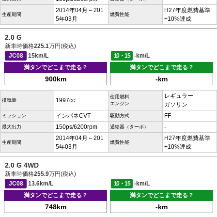
2014年04月～201
H27年度燃費基準
生産期間
燃費性能
5年03月
+10%達成
2.0 G
新車時価格
225.1
万円(税込)
JC08
15km/L
10・15
-km/L
満タンでどこまで走る？
満タンでどこまで走る？
900km
-km
レギュラー
使用燃料
1997cc
排気量
エンジン
ガソリン
インパネCVT
FF
ミッション
駆動方式
150ps/6200rpm
-
最大出力
過給器（ターボ）
2014年04月～201
H27年度燃費基準
生産期間
燃費性能
5年03月
+10%達成
2.0 G 4WD
新車時価格
255.9
万円(税込)
JC08
13.6km/L
10・15
-km/L
満タンでどこまで走る？
満タンでどこまで走る？
748km
-km