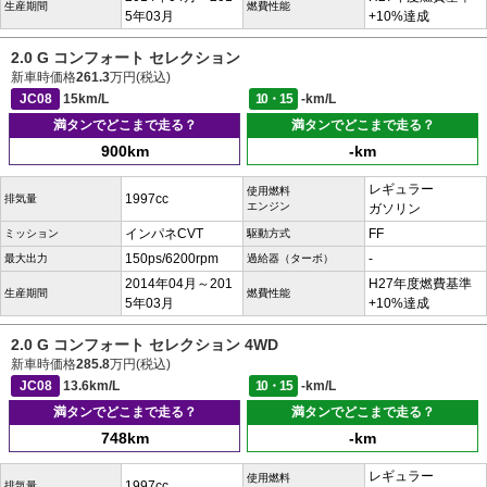
生産期間
燃費性能
5年03月
+10%達成
2.0 G コンフォート セレクション
新車時価格
261.3
万円(税込)
JC08
15km/L
10・15
-km/L
満タンでどこまで走る？
満タンでどこまで走る？
900km
-km
レギュラー
使用燃料
1997cc
排気量
エンジン
ガソリン
インパネCVT
FF
ミッション
駆動方式
150ps/6200rpm
-
最大出力
過給器（ターボ）
2014年04月～201
H27年度燃費基準
生産期間
燃費性能
5年03月
+10%達成
2.0 G コンフォート セレクション 4WD
新車時価格
285.8
万円(税込)
JC08
13.6km/L
10・15
-km/L
満タンでどこまで走る？
満タンでどこまで走る？
748km
-km
レギュラー
使用燃料
1997cc
排気量