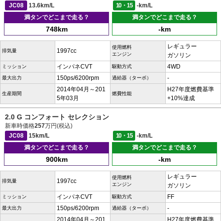
JC08
13.6km/L
10・15
-km/L
満タンでどこまで走る？
満タンでどこまで走る？
748km
-km
レギュラー
使用燃料
1997cc
排気量
エンジン
ガソリン
インパネCVT
4WD
ミッション
駆動方式
150ps/6200rpm
-
最大出力
過給器（ターボ）
2014年04月～201
H27年度燃費基準
生産期間
燃費性能
5年03月
+10%達成
2.0 G コンフォート セレクション
新車時価格
257
万円(税込)
JC08
15km/L
10・15
-km/L
満タンでどこまで走る？
満タンでどこまで走る？
900km
-km
レギュラー
使用燃料
1997cc
排気量
エンジン
ガソリン
インパネCVT
FF
ミッション
駆動方式
150ps/6200rpm
-
最大出力
過給器（ターボ）
2014年04月～201
H27年度燃費基準