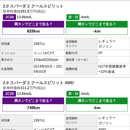
2.0 スパーダ Z クールスピリット
新車時価格
291.9
万円(税込)
JC08
13.8km/L
10・15
-km/L
満タンでどこまで走る？
満タンでどこまで走る？
828km
-km
レギュラー
使用燃料
1997cc
排気量
エンジン
ガソリン
インパネCVT
FF
ミッション
駆動方式
150ps/6200rpm
-
最大出力
過給器（ターボ）
2014年04月～201
H27年度燃費基準
生産期間
燃費性能
5年03月
+10%達成
2.0 スパーダ Z クールスピリット 4WD
新車時価格
311.2
万円(税込)
JC08
13.6km/L
10・15
-km/L
満タンでどこまで走る？
満タンでどこまで走る？
748km
-km
レギュラー
使用燃料
1997cc
排気量
エンジン
ガソリン
インパネCVT
4WD
ミッション
駆動方式