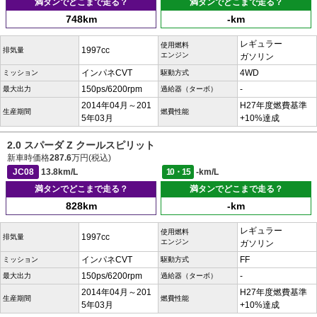
満タンでどこまで走る？
満タンでどこまで走る？
748km
-km
レギュラー
使用燃料
1997cc
排気量
エンジン
ガソリン
インパネCVT
4WD
ミッション
駆動方式
150ps/6200rpm
-
最大出力
過給器（ターボ）
2014年04月～201
H27年度燃費基準
生産期間
燃費性能
5年03月
+10%達成
2.0 スパーダ Z クールスピリット
新車時価格
287.6
万円(税込)
JC08
13.8km/L
10・15
-km/L
満タンでどこまで走る？
満タンでどこまで走る？
828km
-km
レギュラー
使用燃料
1997cc
排気量
エンジン
ガソリン
インパネCVT
FF
ミッション
駆動方式
150ps/6200rpm
-
最大出力
過給器（ターボ）
2014年04月～201
H27年度燃費基準
生産期間
燃費性能
5年03月
+10%達成