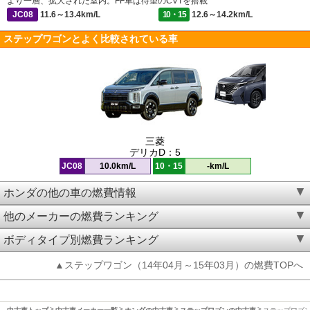
より一層、拡大された室内。FF車は待望のCVTを搭載
JC08
11.6～13.4km/L
10・15
12.6～14.2km/L
ステップワゴンとよく比較されている車
三菱
デリカD：5
JC08
10.0km/L
10・15
-km/L
ホンダの他の車の燃費情報
他のメーカーの燃費ランキング
ボディタイプ別燃費ランキング
▲ステップワゴン（14年04月～15年03月）の燃費TOPへ