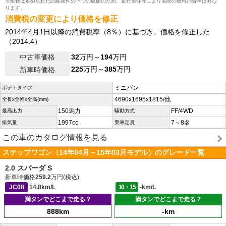
※燃費は定められた試験条件の下での数値のため、走行条件等により実際の燃料消費率は異な
ります。
消費税の変更により価格を修正
2014年4月1日以降の消費税率（8％）に基づき、価格を修正した
（2014.4）
中古車価格
32
万円～
194
万円
225
万円～
385
万円
新車時価格
ミニバン
ボディタイプ
4690x1695x1815/他
全長x全幅x全高(mm)
150馬力
FF/4WD
最高出力
駆動方式
1997cc
7～8名
排気量
乗車定員
この車のカタログ情報を見る
ステップワゴン（14年04月～15年03月モデル）のグレード一覧
2.0 スパーダ S
新車時価格
259.2
万円(税込)
JC08
14.8km/L
10・15
-km/L
満タンでどこまで走る？
満タンでどこまで走る？
888km
-km