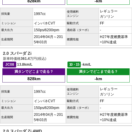
828km
-km
レギュラー
使用燃料
1997cc
排気量
エンジン
ガソリン
インパネCVT
FF
ミッション
駆動方式
150ps/6200rpm
-
最大出力
過給器（ターボ）
2014年04月～201
H27年度燃費基準
生産期間
燃費性能
5年03月
+10%達成
2.0 スパーダ Zi
新車時価格
361.4
万円(税込)
JC08
13.8km/L
10・15
-km/L
満タンでどこまで走る？
満タンでどこまで走る？
828km
-km
レギュラー
使用燃料
1997cc
排気量
エンジン
ガソリン
インパネCVT
FF
ミッション
駆動方式
150ps/6200rpm
-
最大出力
過給器（ターボ）
2014年04月～201
H27年度燃費基準
生産期間
燃費性能
5年03月
+10%達成
2.0 スパーダ Zi 4WD