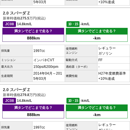
5年03月
+10%達成
2.0 スパーダ Z
新車時価格
275.5
万円(税込)
JC08
14.8km/L
10・15
-km/L
満タンでどこまで走る？
満タンでどこまで走る？
888km
-km
レギュラー
使用燃料
1997cc
排気量
エンジン
ガソリン
インパネCVT
FF
ミッション
駆動方式
150ps/6200rpm
-
最大出力
過給器（ターボ）
2014年04月～201
H27年度燃費基準
生産期間
燃費性能
5年03月
+10%達成
2.0 スパーダ Z
新車時価格
279.8
万円(税込)
JC08
14.8km/L
10・15
-km/L
満タンでどこまで走る？
満タンでどこまで走る？
888km
-km
レギュラー
使用燃料
1997cc
排気量
エンジン