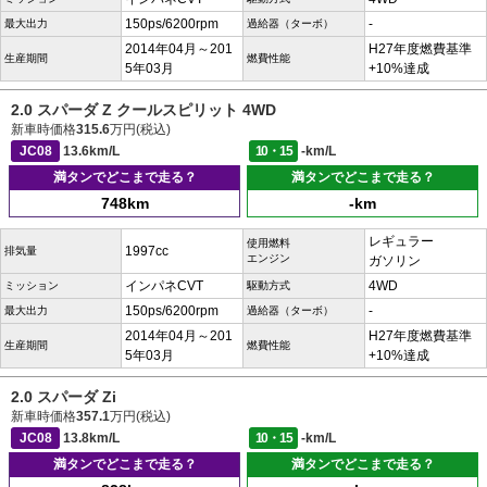
150ps/6200rpm
-
最大出力
過給器（ターボ）
2014年04月～201
H27年度燃費基準
生産期間
燃費性能
5年03月
+10%達成
2.0 スパーダ Z クールスピリット 4WD
新車時価格
315.6
万円(税込)
JC08
13.6km/L
10・15
-km/L
満タンでどこまで走る？
満タンでどこまで走る？
748km
-km
レギュラー
使用燃料
1997cc
排気量
エンジン
ガソリン
インパネCVT
4WD
ミッション
駆動方式
150ps/6200rpm
-
最大出力
過給器（ターボ）
2014年04月～201
H27年度燃費基準
生産期間
燃費性能
5年03月
+10%達成
2.0 スパーダ Zi
新車時価格
357.1
万円(税込)
JC08
13.8km/L
10・15
-km/L
満タンでどこまで走る？
満タンでどこまで走る？