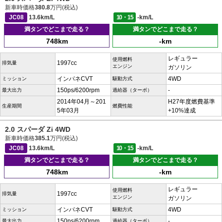
新車時価格
380.8
万円(税込)
JC08
13.6km/L
10・15
-km/L
満タンでどこまで走る？
満タンでどこまで走る？
748km
-km
レギュラー
使用燃料
1997cc
排気量
エンジン
ガソリン
インパネCVT
4WD
ミッション
駆動方式
150ps/6200rpm
-
最大出力
過給器（ターボ）
2014年04月～201
H27年度燃費基準
生産期間
燃費性能
5年03月
+10%達成
2.0 スパーダ Zi 4WD
新車時価格
385.1
万円(税込)
JC08
13.6km/L
10・15
-km/L
満タンでどこまで走る？
満タンでどこまで走る？
748km
-km
レギュラー
使用燃料
1997cc
排気量
エンジン
ガソリン
インパネCVT
4WD
ミッション
駆動方式
150ps/6200rpm
-
最大出力
過給器（ターボ）