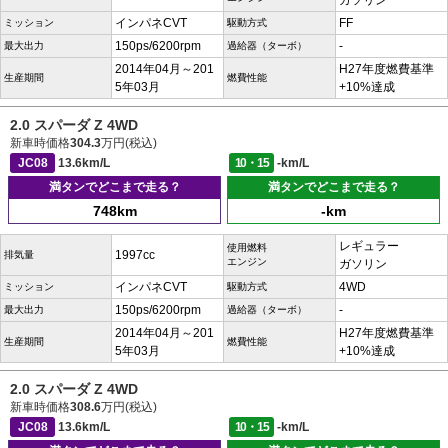
ガソリン
インパネCVT
FF
ミッション
駆動方式
150ps/6200rpm
-
最大出力
過給器（ターボ）
2014年04月～201
H27年度燃費基準
生産期間
燃費性能
5年03月
+10%達成
2.0 スパーダ Z 4WD
新車時価格
304.3
万円(税込)
JC08
13.6km/L
10・15
-km/L
満タンでどこまで走る？
満タンでどこまで走る？
748km
-km
レギュラー
使用燃料
1997cc
排気量
エンジン
ガソリン
インパネCVT
4WD
ミッション
駆動方式
150ps/6200rpm
-
最大出力
過給器（ターボ）
2014年04月～201
H27年度燃費基準
生産期間
燃費性能
5年03月
+10%達成
2.0 スパーダ Z 4WD
新車時価格
308.6
万円(税込)
JC08
13.6km/L
10・15
-km/L