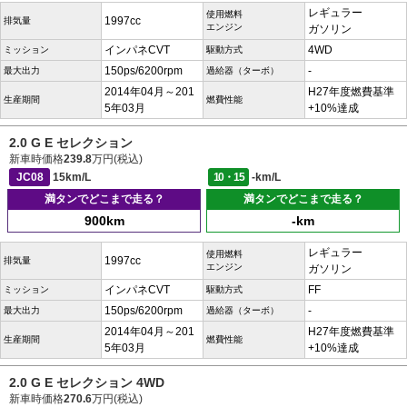
レギュラー
使用燃料
1997cc
排気量
エンジン
ガソリン
インパネCVT
4WD
ミッション
駆動方式
150ps/6200rpm
-
最大出力
過給器（ターボ）
2014年04月～201
H27年度燃費基準
生産期間
燃費性能
5年03月
+10%達成
2.0 G E セレクション
新車時価格
239.8
万円(税込)
JC08
15km/L
10・15
-km/L
満タンでどこまで走る？
満タンでどこまで走る？
900km
-km
レギュラー
使用燃料
1997cc
排気量
エンジン
ガソリン
インパネCVT
FF
ミッション
駆動方式
150ps/6200rpm
-
最大出力
過給器（ターボ）
2014年04月～201
H27年度燃費基準
生産期間
燃費性能
5年03月
+10%達成
2.0 G E セレクション 4WD
新車時価格
270.6
万円(税込)