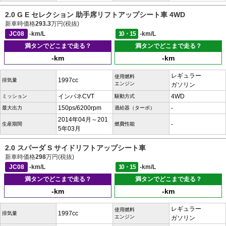
2.0 G E セレクション 助手席リフトアップシート車 4WD
新車時価格
293.3
万円(税抜)
JC08
-km/L
10・15
-km/L
満タンでどこまで走る？
満タンでどこまで走る？
-km
-km
レギュラー
使用燃料
1997cc
排気量
エンジン
ガソリン
インパネCVT
4WD
ミッション
駆動方式
150ps/6200rpm
-
最大出力
過給器（ターボ）
2014年04月～201
-
生産期間
燃費性能
5年03月
2.0 スパーダ S サイドリフトアップシート車
新車時価格
298
万円(税抜)
JC08
-km/L
10・15
-km/L
満タンでどこまで走る？
満タンでどこまで走る？
-km
-km
レギュラー
使用燃料
1997cc
排気量
エンジン
ガソリン