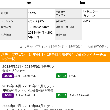
-km
-km
レギュラー
使用燃料
1997cc
排気量
エンジン
ガソリン
インパネCVT
4WD
ミッション
駆動方式
150ps/6200rpm
-
最大出力
過給器（ターボ）
2014年04月～201
-
生産期間
燃費性能
5年03月
▲ステップワゴン（14年04月～15年03月）の燃費TOPへ
ステップワゴン（14年04月～15年03月モデル）の他のマイナーチェ
ンジ一覧
2013年12月～2014年03月モデル
装備が拡充された
JC08
13.6～15.0km/L
10・15
-km/L
2012年04月～2013年11月モデル
FF車がクラストップの燃費性能を獲得
JC08
13.2～15.0km/L
10・15
15.4～16.0km/L
2009年10月～2012年03月モデル