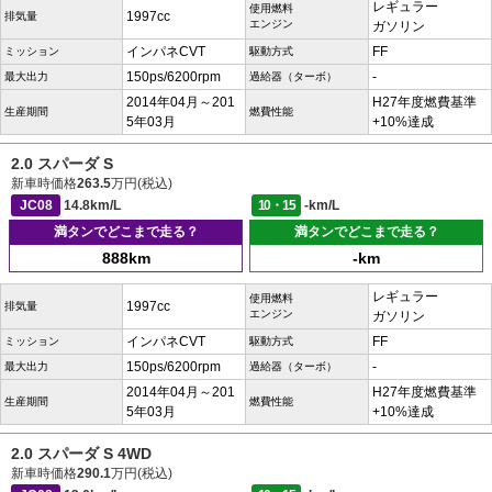
レギュラー
使用燃料
1997cc
排気量
エンジン
ガソリン
インパネCVT
FF
ミッション
駆動方式
150ps/6200rpm
-
最大出力
過給器（ターボ）
2014年04月～201
H27年度燃費基準
生産期間
燃費性能
5年03月
+10%達成
2.0 スパーダ S
新車時価格
263.5
万円(税込)
JC08
14.8km/L
10・15
-km/L
満タンでどこまで走る？
満タンでどこまで走る？
888km
-km
レギュラー
使用燃料
1997cc
排気量
エンジン
ガソリン
インパネCVT
FF
ミッション
駆動方式
150ps/6200rpm
-
最大出力
過給器（ターボ）
2014年04月～201
H27年度燃費基準
生産期間
燃費性能
5年03月
+10%達成
2.0 スパーダ S 4WD
新車時価格
290.1
万円(税込)