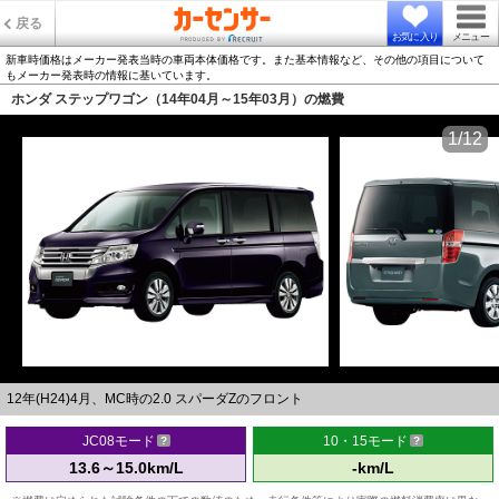
戻る
お気に入り
メニュー
新車時価格はメーカー発表当時の車両本体価格です。また基本情報など、その他の項目について
もメーカー発表時の情報に基いています。
ホンダ ステップワゴン（14年04月～15年03月）の燃費
1/12
12年(H24)4月、MC時の2.0 スパーダZのフロント
JC08モード
10・15モード
13.6～15.0km/L
-km/L