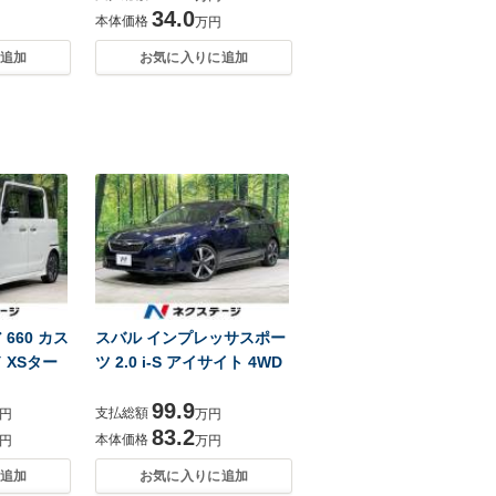
34.0
本体価格
万円
追加
お気に入りに追加
660 カス
スバル インプレッサスポー
 XSター
ツ 2.0 i-S アイサイト 4WD
99.9
支払総額
円
万円
83.2
本体価格
円
万円
追加
お気に入りに追加