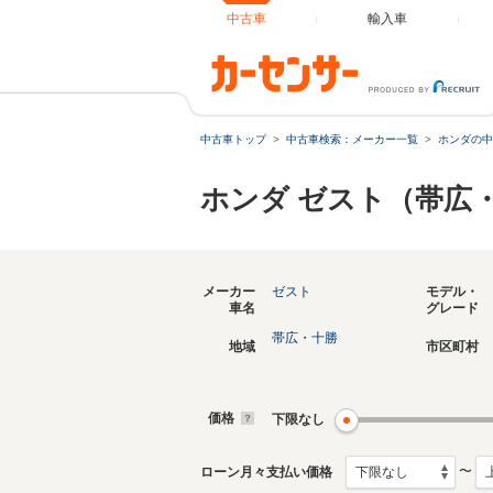
中古車
輸入車
中古車トップ
中古車検索：メーカー一覧
ホンダの中
ホンダ ゼスト（帯広
メーカー
ゼスト
モデル・
車名
グレード
帯広・十勝
地域
市区町村
価格
下限なし
〜
ローン月々支払い価格