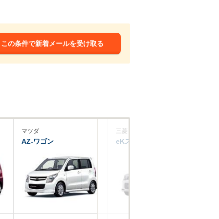
この条件で新着メールを受け取る
マツダ
三菱
ダ
AZ-ワゴン
eKスポーツ
タ