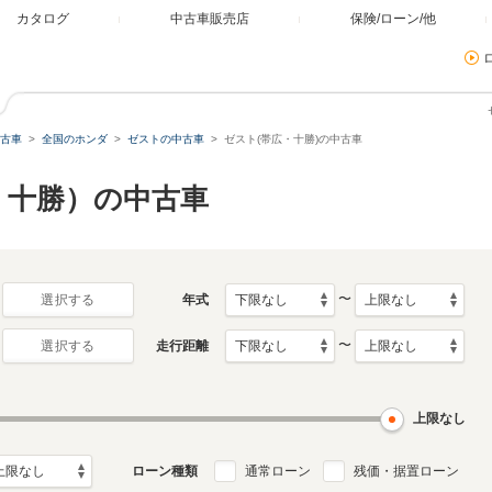
カタログ
中古車販売店
保険/ローン/他
古車
全国のホンダ
ゼストの中古車
ゼスト(帯広・十勝)の中古車
・十勝）の中古車
〜
年式
選択する
〜
走行距離
選択する
上限なし
ローン種類
通常ローン
残価・据置ローン