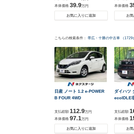
39.9
3
本体価格
本体価格
万円
お気に入りに追加
お気
こちらの検索条件：
帯広・十勝の中古車 （172
日産 ノート 1.2 e-POWER
ダイハツ タ
B FOUR 4WD
ecoIDL
112.9
1
支払総額
支払総額
万円
97.1
1
本体価格
本体価格
万円
お気に入りに追加
お気