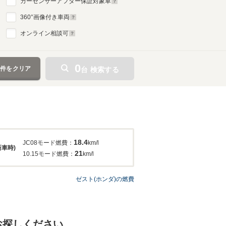
カーセンサーアフター保証対象車
360
°画像付き車両
オンライン相談可
0
条件をクリア
台 検索する
18.4
JC08モード燃費：
km/l
新車時)
21
10.15モード燃費：
km/l
ゼスト(ホンダ)の燃費
お探しください。