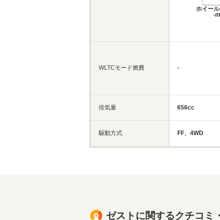
ホイール
-
WLTCモード燃費
-
排気量
656cc
駆動方式
FF、4WD
ゼストに関するクチコミ