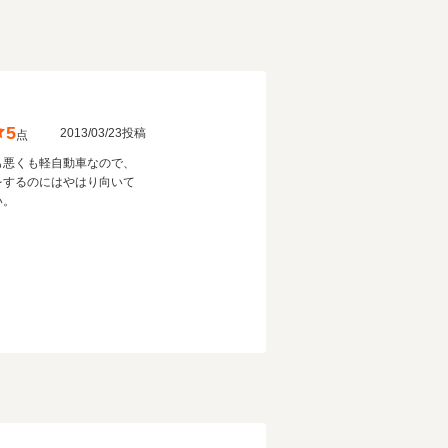
5
2013/03/23投稿
点
も悪くも軽自動車なので、
をするのにはやはり向いて
い。