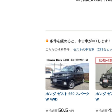
条件を緩めると、中古車がHITします
こちらの検索条件：
ゼストの中古車 （273台ヒ
ホンダ ゼスト 660 スパーク
ホンダ ゼス
W 4WD
W
50.5
4
支払総額
支払総額
万円