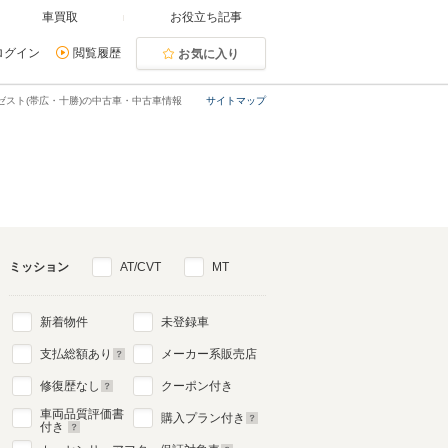
車買取
お役立ち記事
ログイン
閲覧履歴
お気に入り
ゼスト(帯広・十勝)の中古車・中古車情報
サイトマップ
ミッション
AT/CVT
MT
新着物件
未登録車
支払総額あり
メーカー系販売店
修復歴なし
クーポン付き
車両品質評価書
購入プラン付き
付き