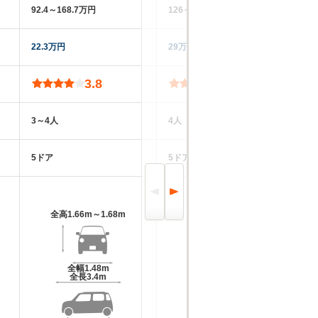
92.4～168.7万円
126～156万円
11
22.3万円
29万円
26
3.8
3.7
3～4人
4人
4
5ドア
5ドア
5
全高
1.66m～1.68m
全高
1.55m～1.57m
全幅
1.48m
全幅
1.48m
全長
3.4m
全長
3.4m