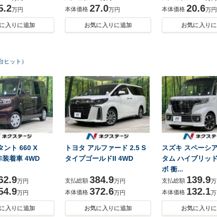
5.2
27.0
20.6
本体価格
本体価格
万円
万円
万円
に入りに追加
お気に入りに追加
お気に入りに
9台ヒット）
ント 660 X
トヨタ アルファード 2.5 S
スズキ スペーシア 
E非装着車 4WD
タイプゴールドII 4WD
タム ハイブリッド
ボ 衝...
62.9
384.9
139.9
支払総額
支払総額
万円
万円
万
54.9
372.6
132.1
本体価格
本体価格
万円
万円
万
に入りに追加
お気に入りに追加
お気に入りに