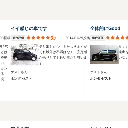
イイ感じの車です
全体的にGood
5
9/08投稿
2014/01/29投稿
総合評価
総合評価
点
経時劣
走り出しが少々もたつきますが
良く
ことは
それ以外は不満はなく，安定感
遠出
ず移動
がありとても良い車だと思いま
いな
しい。
す。
ション
ゲストさん
ゲストさん
ある
ホンダ ゼスト
ホンダ ゼスト
、現状
。カー
が良い
カセッ
らもスマ
り続け
の買い
いだろ