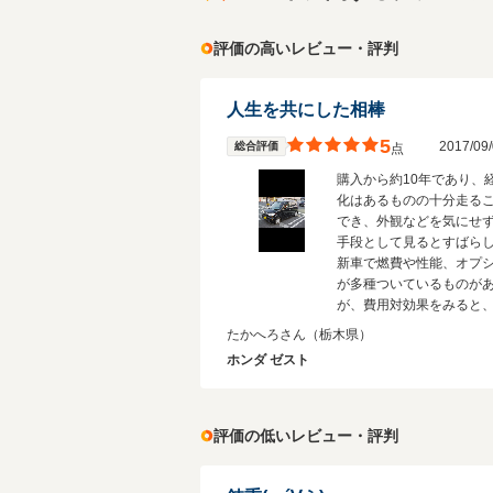
評価の高いレビュー・評判
人生を共にした相棒
5
2017/0
総合評価
点
購入から約10年であり、
化はあるものの十分走る
でき、外観などを気にせ
手段として見るとすばら
新車で燃費や性能、オプ
が多種ついているものが
が、費用対効果をみると
の車でよいと考えている
たかへろさん
（栃木県）
ナビもスマホで十分性能
ホンダ ゼスト
ものがあり、ステレオも
ト、CD のみだが、こち
ホで十分代用できる。乗
ることが出来る限り、車
評価の低いレビュー・評判
換えを検討することはな
う。