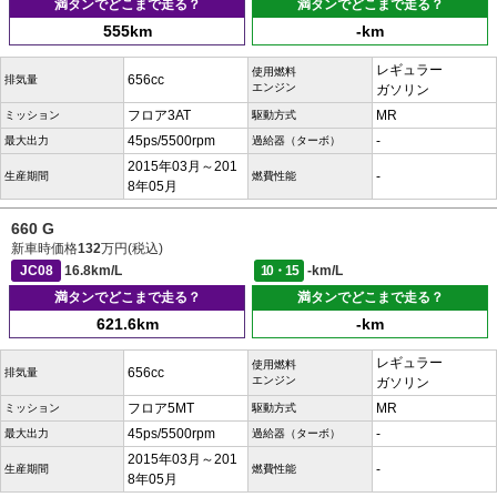
満タンでどこまで走る？
満タンでどこまで走る？
555km
-km
レギュラー
使用燃料
656cc
排気量
エンジン
ガソリン
フロア3AT
MR
ミッション
駆動方式
45ps/5500rpm
-
最大出力
過給器（ターボ）
2015年03月～201
-
生産期間
燃費性能
8年05月
660 G
新車時価格
132
万円(税込)
JC08
16.8km/L
10・15
-km/L
満タンでどこまで走る？
満タンでどこまで走る？
621.6km
-km
レギュラー
使用燃料
656cc
排気量
エンジン
ガソリン
フロア5MT
MR
ミッション
駆動方式
45ps/5500rpm
-
最大出力
過給器（ターボ）
2015年03月～201
-
生産期間
燃費性能
8年05月