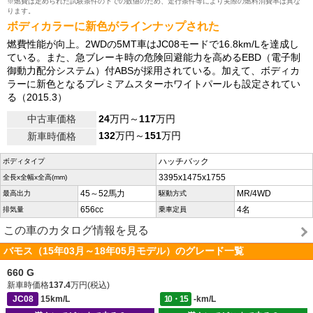
※燃費は定められた試験条件の下での数値のため、走行条件等により実際の燃料消費率は異な
ります。
ボディカラーに新色がラインナップされた
燃費性能が向上。2WDの5MT車はJC08モードで16.8km/Lを達成し
ている。また、急ブレーキ時の危険回避能力を高めるEBD（電子制
御動力配分システム）付ABSが採用されている。加えて、ボディカ
ラーに新色となるプレミアムスターホワイトパールも設定されてい
る（2015.3）
中古車価格
24
万円～
117
万円
132
万円～
151
万円
新車時価格
ハッチバック
ボディタイプ
3395x1475x1755
全長x全幅x全高(mm)
45～52馬力
MR/4WD
最高出力
駆動方式
656cc
4名
排気量
乗車定員
この車のカタログ情報を見る
バモス（15年03月～18年05月モデル）のグレード一覧
660 G
新車時価格
137.4
万円(税込)
JC08
15km/L
10・15
-km/L