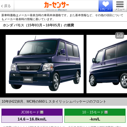
戻る
お気に入り
メニュー
新車時価格はメーカー発表当時の車両本体価格です。また基本情報など、その他の項目について
もメーカー発表時の情報に基いています。
ホンダ バモス（15年03月～18年05月）の燃費
1/3
10年(H22)8月、MC時の660 L スタイリッシュパッケージのフロント
JC08モード
10・15モード
14.6～16.8km/L
-km/L