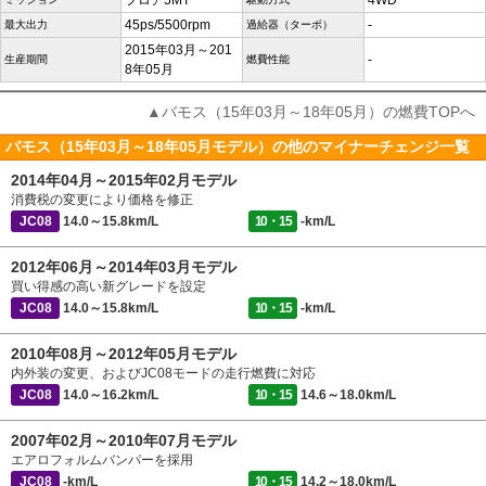
フロア5MT
4WD
45ps/5500rpm
-
最大出力
過給器（ターボ）
2015年03月～201
-
生産期間
燃費性能
8年05月
▲バモス（15年03月～18年05月）の燃費TOPへ
バモス（15年03月～18年05月モデル）の他のマイナーチェンジ一覧
2014年04月～2015年02月モデル
消費税の変更により価格を修正
JC08
14.0～15.8km/L
10・15
-km/L
2012年06月～2014年03月モデル
買い得感の高い新グレードを設定
JC08
14.0～15.8km/L
10・15
-km/L
2010年08月～2012年05月モデル
内外装の変更、およびJC08モードの走行燃費に対応
JC08
14.0～16.2km/L
10・15
14.6～18.0km/L
2007年02月～2010年07月モデル
エアロフォルムバンパーを採用
JC08
-km/L
10・15
14.2～18.0km/L