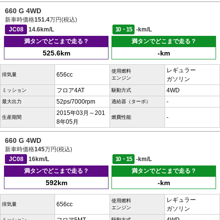
660 G 4WD
新車時価格
151.4
万円(税込)
JC08
14.6km/L
10・15
-km/L
満タンでどこまで走る？
満タンでどこまで走る？
525.6km
-km
レギュラー
使用燃料
656cc
排気量
エンジン
ガソリン
フロア4AT
4WD
ミッション
駆動方式
52ps/7000rpm
-
最大出力
過給器（ターボ）
2015年03月～201
-
生産期間
燃費性能
8年05月
660 G 4WD
新車時価格
145
万円(税込)
JC08
16km/L
10・15
-km/L
満タンでどこまで走る？
満タンでどこまで走る？
592km
-km
レギュラー
使用燃料
656cc
排気量
エンジン
ガソリン
ミッション
駆動方式